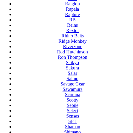
Raiglon
Rapala
Rapture
RB
Reins
Rextor
Rhino Baits
Ridge Monkey
Riverzone
Rod Hutchinson
Ron Thompson
Saikyo
Sakura
Salar
Salmo
Savage Gear
Sawamura
Scorana
Scotty
Sebile
Select
Sensas
SFT
Shaman
Shimano