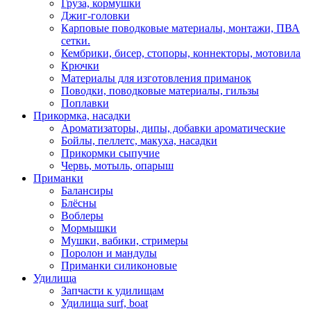
Груза, кормушки
Джиг-головки
Карповые поводковые материалы, монтажи, ПВА
сетки.
Кембрики, бисер, стопоры, коннекторы, мотовила
Крючки
Материалы для изготовления приманок
Поводки, поводковые материалы, гильзы
Поплавки
Прикормка, насадки
Ароматизаторы, дипы, добавки ароматические
Бойлы, пеллетс, макуха, насадки
Прикормки сыпучие
Червь, мотыль, опарыш
Приманки
Балансиры
Блёсны
Воблеры
Мормышки
Мушки, вабики, стримеры
Поролон и мандулы
Приманки силиконовые
Удилища
Запчасти к удилищам
Удилища surf, boat