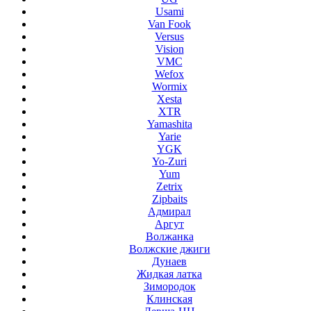
Usami
Van Fook
Versus
Vision
VMC
Wefox
Wormix
Xesta
XTR
Yamashita
Yarie
YGK
Yo-Zuri
Yum
Zetrix
Zipbaits
Адмирал
Аргут
Волжанка
Волжские джиги
Дунаев
Жидкая латка
Зимородок
Клинская