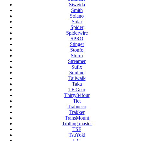
Siweida
Smith
Solano
Solar
Spider
Spiderwire
SPRO
Stinger
Stonfo
Storm
Streamer
Sufix
Sunline
Tailwalk
Taka
TF Gear
Thirty34four
Tict
Trabucco
Trakker
TransMount
Trolling master
TSF
TsuYoki
UG