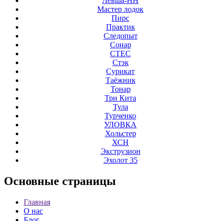
Левша-НН
Мастер лодок
Пирс
Практик
Следопыт
Сонар
СТЕС
Стэк
Сурикат
Таёжник
Тонар
Три Кита
Тула
Турченко
УЛОВКА
Хольстер
ХСН
Экструзион
Эхолот 35
Основные
страницы
Главная
О нас
Блог