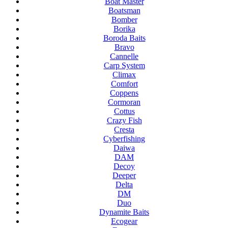
Boat Master
Boatsman
Bomber
Borika
Boroda Baits
Bravo
Cannelle
Carp System
Climax
Comfort
Coppens
Cormoran
Cottus
Crazy Fish
Cresta
Cyberfishing
Daiwa
DAM
Decoy
Deeper
Delta
DM
Duo
Dynamite Baits
Ecogear