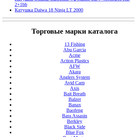
2+1bb
Катушка Daiwa 18 Ninja LT 2000
Торговые марки каталога
13 Fishing
Abu Garcia
Acme
Action Plastics
AFW
Akara
Anglers System
Avid Carp
Axis
Bait Breath
Balzer
Banax
Baofeng
Bass Assasin
Berkley
Black Side
Blue Fox