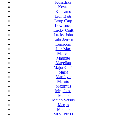
Kosadaka
Kostal
Kuusamo
Lion Baits
Long Carp
Lowrance
Lucky Craft
Lucky John
Luhr Jensen
Lumicom
LureMax
Madcat
Magbite
Magellan
Major Craft
Maria
Marukyu
Maruto
Maximus
Megabass
Meiho
Meiho Versus
Mepps
Mikado
MINENKO