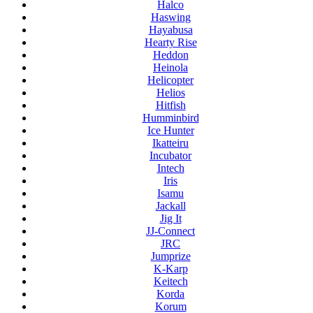
Halco
Haswing
Hayabusa
Hearty Rise
Heddon
Heinola
Helicopter
Helios
Hitfish
Humminbird
Ice Hunter
Ikatteiru
Incubator
Intech
Iris
Isamu
Jackall
Jig It
JJ-Connect
JRC
Jumprize
K-Karp
Keitech
Korda
Korum