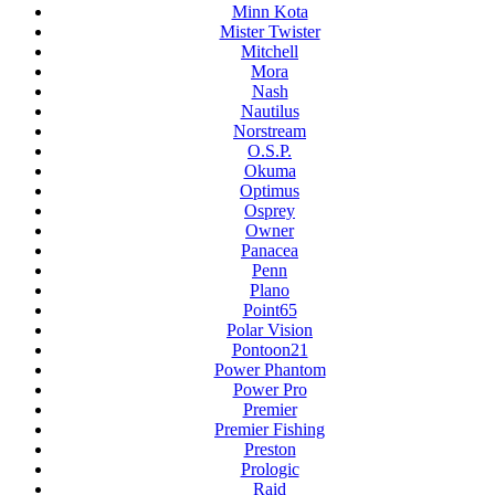
Minn Kota
Mister Twister
Mitchell
Mora
Nash
Nautilus
Norstream
O.S.P.
Okuma
Optimus
Osprey
Owner
Panacea
Penn
Plano
Point65
Polar Vision
Pontoon21
Power Phantom
Power Pro
Premier
Premier Fishing
Preston
Prologic
Raid