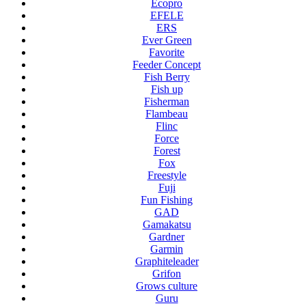
Ecopro
EFELE
ERS
Ever Green
Favorite
Feeder Concept
Fish Berry
Fish up
Fisherman
Flambeau
Flinc
Force
Forest
Fox
Freestyle
Fuji
Fun Fishing
GAD
Gamakatsu
Gardner
Garmin
Graphiteleader
Grifon
Grows culture
Guru