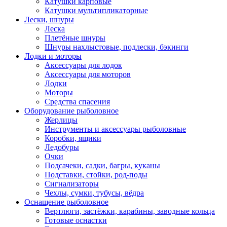
Катушки карповые
Катушки мультипликаторные
Лески, шнуры
Леска
Плетёные шнуры
Шнуры нахлыстовые, подлески, бэкинги
Лодки и моторы
Аксессуары для лодок
Аксессуары для моторов
Лодки
Моторы
Средства спасения
Оборудование рыболовное
Жерлицы
Инструменты и аксессуары рыболовные
Коробки, ящики
Ледобуры
Очки
Подсачеки, садки, багры, куканы
Подставки, стойки, род-поды
Сигнализаторы
Чехлы, сумки, тубусы, вёдра
Оснащение рыболовное
Вертлюги, застёжки, карабины, заводные кольца
Готовые оснастки