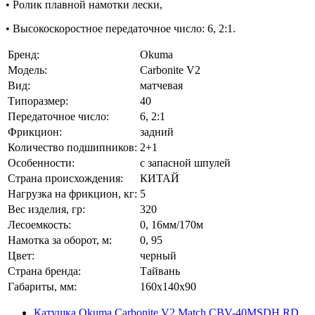
• Ролик плавной намотки лески,
• Высокоскоростное передаточное число: 6, 2:1.
Бренд:
Okuma
Модель:
Carbonite V2
Вид:
матчевая
Типоразмер:
40
Передаточное число:
6, 2:1
Фрикцион:
задний
Количество подшипников:
2+1
Особенности:
с запасной шпулей
Страна происхождения:
КИТАЙ
Нагрузка на фрикцион, кг:
5
Вес изделия, гр:
320
Лесоемкость:
0, 16мм/170м
Намотка за оборот, м:
0, 95
Цвет:
черный
Страна бренда:
Тайвань
Габариты, мм:
160x140x90
Катушка Okuma Carbonite V2 Match CBV-40MSDH RD