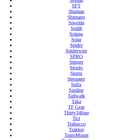
Sensas
SFT
Shaman
Shimano
Siweida
Smith
Solano
Solar
Spider
Spiderwire
SPRO
Stinger
Stonfo
Storm
Streamer
Sufix
Sunline
Tailwalk
Taka
TF Gear
Thirty34four
Tict
Trabucco
Trakker
TransMount