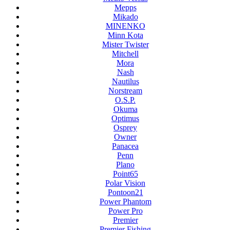
Mepps
Mikado
MINENKO
Minn Kota
Mister Twister
Mitchell
Mora
Nash
Nautilus
Norstream
O.S.P.
Okuma
Optimus
Osprey
Owner
Panacea
Penn
Plano
Point65
Polar Vision
Pontoon21
Power Phantom
Power Pro
Premier
Premier Fishing