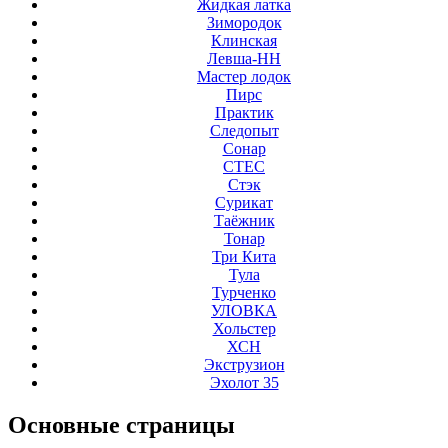
Жидкая латка
Зимородок
Клинская
Левша-НН
Мастер лодок
Пирс
Практик
Следопыт
Сонар
СТЕС
Стэк
Сурикат
Таёжник
Тонар
Три Кита
Тула
Турченко
УЛОВКА
Хольстер
ХСН
Экструзион
Эхолот 35
Основные
страницы