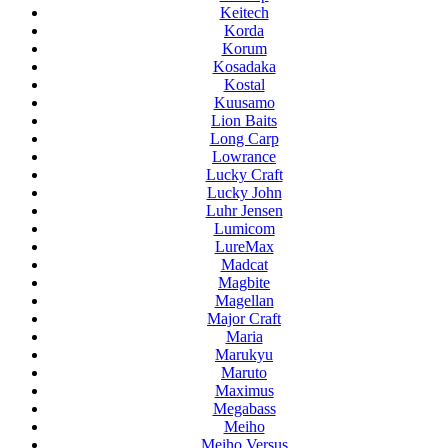
Keitech
Korda
Korum
Kosadaka
Kostal
Kuusamo
Lion Baits
Long Carp
Lowrance
Lucky Craft
Lucky John
Luhr Jensen
Lumicom
LureMax
Madcat
Magbite
Magellan
Major Craft
Maria
Marukyu
Maruto
Maximus
Megabass
Meiho
Meiho Versus