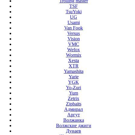
Trolling master
TSF
TsuYoki
UG
Usami
Van Fook
Versus
Vision
VMC
Wefox
Wormix
Xesta
XTR
Yamashita
Yarie
YGK
Yo-Zuri
Yum
Zetrix
Zipbaits
Адмирал
Аргут
Волжанка
Волжские джиги
Дунаев