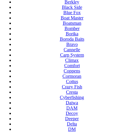
Berkley
Black Side
Blue Fox
Boat Master
Boatsman
Bomber
Borika
Boroda Baits
Bravo
Cannelle
Carp System
Climax
Comfort
Coppens
Cormoran
Cottus
Crazy Fish
Cresta
Cyberfishing
Daiwa
DAM
Decoy
Deeper
Delta
DM