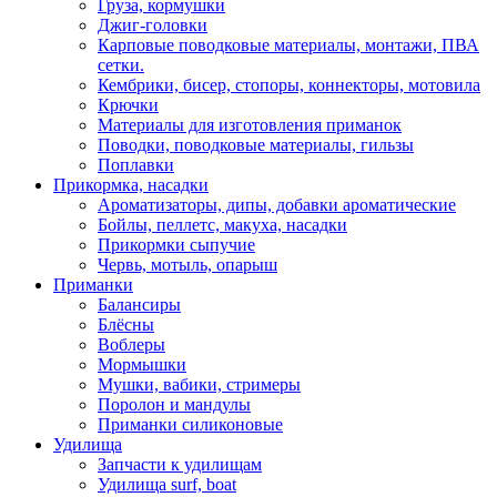
Груза, кормушки
Джиг-головки
Карповые поводковые материалы, монтажи, ПВА
сетки.
Кембрики, бисер, стопоры, коннекторы, мотовила
Крючки
Материалы для изготовления приманок
Поводки, поводковые материалы, гильзы
Поплавки
Прикормка, насадки
Ароматизаторы, дипы, добавки ароматические
Бойлы, пеллетс, макуха, насадки
Прикормки сыпучие
Червь, мотыль, опарыш
Приманки
Балансиры
Блёсны
Воблеры
Мормышки
Мушки, вабики, стримеры
Поролон и мандулы
Приманки силиконовые
Удилища
Запчасти к удилищам
Удилища surf, boat