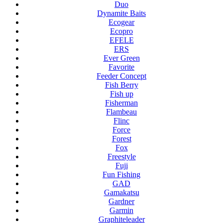
Duo
Dynamite Baits
Ecogear
Ecopro
EFELE
ERS
Ever Green
Favorite
Feeder Concept
Fish Berry
Fish up
Fisherman
Flambeau
Flinc
Force
Forest
Fox
Freestyle
Fuji
Fun Fishing
GAD
Gamakatsu
Gardner
Garmin
Graphiteleader