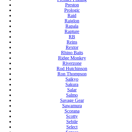
Preston
Prologic
Raid
Raiglon
Rapala
Rapture
RB
Reins
Rextor
Rhino Baits
Ridge Monkey
Riverzone
Rod Hutchinson
Ron Thompson
Saikyo
Sakura
Salar
Salmo
Savage Gear
Sawamura
Scorana
Scotty
Sebile
Select