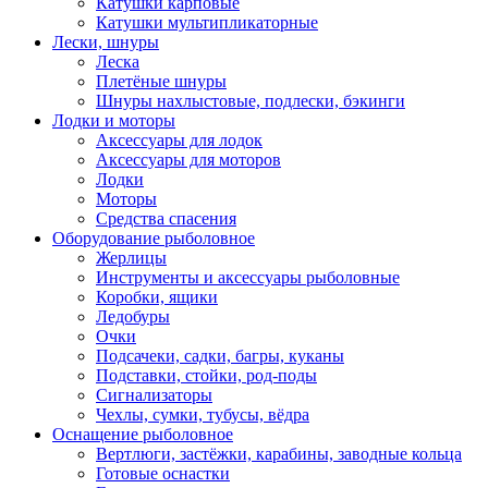
Катушки карповые
Катушки мультипликаторные
Лески, шнуры
Леска
Плетёные шнуры
Шнуры нахлыстовые, подлески, бэкинги
Лодки и моторы
Аксессуары для лодок
Аксессуары для моторов
Лодки
Моторы
Средства спасения
Оборудование рыболовное
Жерлицы
Инструменты и аксессуары рыболовные
Коробки, ящики
Ледобуры
Очки
Подсачеки, садки, багры, куканы
Подставки, стойки, род-поды
Сигнализаторы
Чехлы, сумки, тубусы, вёдра
Оснащение рыболовное
Вертлюги, застёжки, карабины, заводные кольца
Готовые оснастки