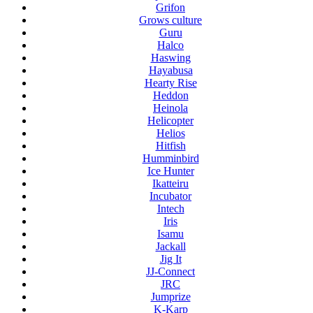
Grifon
Grows culture
Guru
Halco
Haswing
Hayabusa
Hearty Rise
Heddon
Heinola
Helicopter
Helios
Hitfish
Humminbird
Ice Hunter
Ikatteiru
Incubator
Intech
Iris
Isamu
Jackall
Jig It
JJ-Connect
JRC
Jumprize
K-Karp