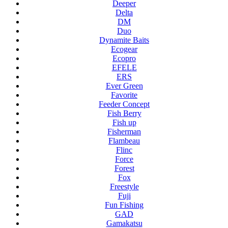
Deeper
Delta
DM
Duo
Dynamite Baits
Ecogear
Ecopro
EFELE
ERS
Ever Green
Favorite
Feeder Concept
Fish Berry
Fish up
Fisherman
Flambeau
Flinc
Force
Forest
Fox
Freestyle
Fuji
Fun Fishing
GAD
Gamakatsu