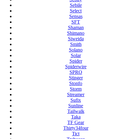
Sebile
Select
Sensas
SFT
Shaman
Shimano
Siweida
Smith
Solano
Solar
Spider
Spiderwire
SPRO
Stinger
Stonfo
Storm
Streamer
Sufix
Sunline
Tailwalk
Taka
TF Gear
Thirty34four
Tict