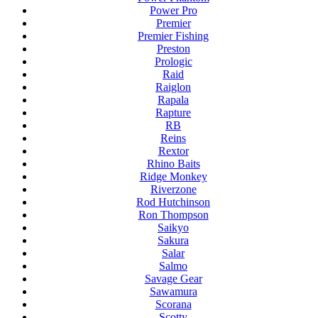
Power Pro
Premier
Premier Fishing
Preston
Prologic
Raid
Raiglon
Rapala
Rapture
RB
Reins
Rextor
Rhino Baits
Ridge Monkey
Riverzone
Rod Hutchinson
Ron Thompson
Saikyo
Sakura
Salar
Salmo
Savage Gear
Sawamura
Scorana
Scotty