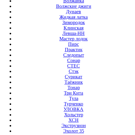
Волжанка
Волжские джиги
Дунаев
Жидкая латка
Зимородок
Клинская
Левша-НН
Мастер лодок
Пирс
Практик
Следопыт
Сонар
СТЕС
Стэк
Сурикат
Таёжник
Тонар
Три Кита
Тула
Турченко
УЛОВКА
Хольстер
ХСН
Экструзион
Эхолот 35