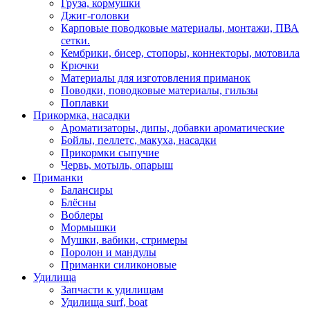
Груза, кормушки
Джиг-головки
Карповые поводковые материалы, монтажи, ПВА
сетки.
Кембрики, бисер, стопоры, коннекторы, мотовила
Крючки
Материалы для изготовления приманок
Поводки, поводковые материалы, гильзы
Поплавки
Прикормка, насадки
Ароматизаторы, дипы, добавки ароматические
Бойлы, пеллетс, макуха, насадки
Прикормки сыпучие
Червь, мотыль, опарыш
Приманки
Балансиры
Блёсны
Воблеры
Мормышки
Мушки, вабики, стримеры
Поролон и мандулы
Приманки силиконовые
Удилища
Запчасти к удилищам
Удилища surf, boat