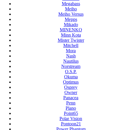
Megabass
Meiho
Meiho Versus
Mepps
Mikado
MINENKO
Minn Kota
Mister Twister
Mitchell
Mora
Nash
Nautilus
Norstream
O.S.P.
Okuma
Optimus
Osprey
Owner
Panacea
Penn
Plano
Point65
Polar Vision
Pontoon21
Power Phantom