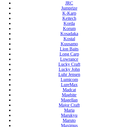
JRC
Jumprize
K-Karp
Keitech
Korda
Korum
Kosadaka
Kostal
Kuusamo
Lion Baits
Long Carp
Lowrance
Lucky Craft
Lucky John
Luhr Jensen
Lumicom
LureMax
Madcat
Magbite
Magellan
Major Craft
Maria
Marukyu
Maruto
Maximus