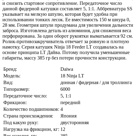
и снизить стартовое сопротивление. Передаточное число
данной фидерной катушки составляет 5, 1:1. Аббревиатура SS
указывает на мелкую шпулю, которая будет удобна при
использовании тонких лесок. Ее вместимость 150 м шнура 0,
28 мм. Геометрия шпули продумана для увеличения дальности
заброса. Изготовлена деталь из алюминия, для снижения веса
перфорирована. За один оборот рукоятки выматывается 92 см.
Ролик-противозакручиватель отвечает за ровную и плотную
намотку. Серия катушек Ninja 18 Feeder LT создавалась на
основе принципа LT Дайва. Потому получила уменьшенные
габариты, массу 385 гр без потери прочности конструкции.
Бренд:
Daiwa
Модель:
18 Ninja LT
Вид:
донная / фидерная / для троллинга
Типоразмер:
6000
Передаточное число:
5, 1:1
Фрикцион:
передний
Количество подшипников:
4
Страна происхождения:
Япония
Под какую руку:
двусторонняя
Нагрузка на фрикцион, кг:
12
Вес изделия, гр:
385