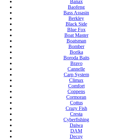
Banax
Baofeng
Bass Assasin
Berkley
Black Side
Blue Fox
Boat Master
Boatsman
Bomber
Borika
Boroda Baits
Bravo
Cannelle
Carp System
Climax
Comfort
Coppens
Cormoran
Cottus
Crazy Fish
Cresta
Cyberfishing
Daiwa
DAM
Decoy