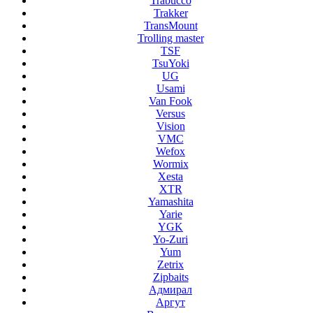
Trabucco
Trakker
TransMount
Trolling master
TSF
TsuYoki
UG
Usami
Van Fook
Versus
Vision
VMC
Wefox
Wormix
Xesta
XTR
Yamashita
Yarie
YGK
Yo-Zuri
Yum
Zetrix
Zipbaits
Адмирал
Аргут