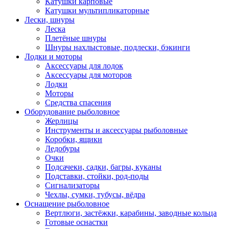
Катушки карповые
Катушки мультипликаторные
Лески, шнуры
Леска
Плетёные шнуры
Шнуры нахлыстовые, подлески, бэкинги
Лодки и моторы
Аксессуары для лодок
Аксессуары для моторов
Лодки
Моторы
Средства спасения
Оборудование рыболовное
Жерлицы
Инструменты и аксессуары рыболовные
Коробки, ящики
Ледобуры
Очки
Подсачеки, садки, багры, куканы
Подставки, стойки, род-поды
Сигнализаторы
Чехлы, сумки, тубусы, вёдра
Оснащение рыболовное
Вертлюги, застёжки, карабины, заводные кольца
Готовые оснастки