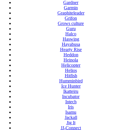
Gardner
Garmin
Graphiteleader
Grifon
Grows culture
Guru
Halco
Haswing
Hayabusa
Hearty Rise
Heddon
Heinola
Helicopter
Helios
Hitfish
Humminbird
Ice Hunter
Ikatteiru
Incubator
Intech
Iris
Isamu
Jackall
Jig It
JJ-Connect