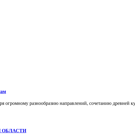
там
ря огромному разнообразию направлений, сочетанию древней к
Й ОБЛАСТИ