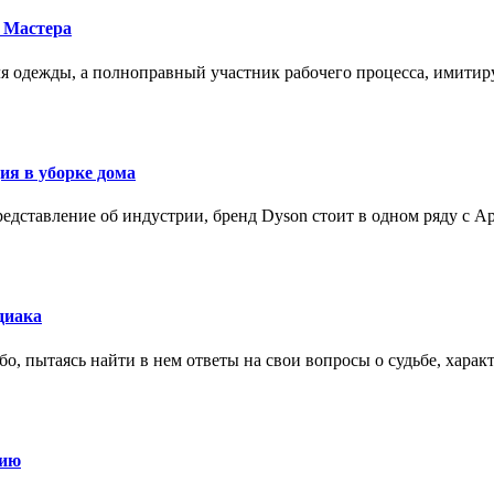
 Мастера
для одежды, а полноправный участник рабочего процесса, имит
ия в уборке дома
редставление об индустрии, бренд Dyson стоит в одном ряду с Ap
диака
о, пытаясь найти в нем ответы на свои вопросы о судьбе, харак
нию