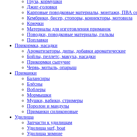
Груза, кормушки
Джиг-головки
Карповые поводковые материалы, монтажи, ПВА се
Кембрики, бисер, стопоры, коннекторы, мотовила
Крючки
Материалы для изготовления приманок
Поводки, поводковые материалы, гильзы
Поплавки
Прикормка, насадки
Ароматизаторы, дипы, добавки ароматические
Бойлы, пеллетс, макуха, насадки
Прикормки сыпучие
Червь, мотыль, опарыш
Приманки
Балансиры
Блёсны
Воблеры
Мормышки
Мушки, вабики, стримеры
Поролон и мандулы
Приманки силиконовые
Удилища
Запчасти к удилищам
Удилища surf, boat
Удилища зимние