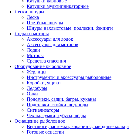
Катушки карповые
Катушки мультипликаторные
Лески, шнуры
Леска
Плетёные шнуры
Шнуры нахлыстовые, подлески, бэкинги
Лодки и моторы
Аксессуары для лодок
Аксессуары для моторов
Лодки
Моторы
Средства спасения
Оборудование рыболовное
Жерлицы
Инструменты и аксессуары рыболовные
Коробки, ящики
Ледобуры
Очки
Подсачеки, садки, багры, куканы
Подставки, стойки, род-поды
Сигнализаторы
Чехлы, сумки, тубусы, вёдра
Оснащение рыболовное
Вертлюги, застёжки, карабины, заводные кольца
Готовые оснастки