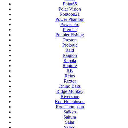
Point65
Polar Vision
Pontoon21
Power Phantom
Power Pro
Premier
Premier Fishing
Preston
Prologic
Raid
Raiglon
Rapala
Rapture
RB
Reins
Rextor
Rhino Baits
Ridge Monkey
Riverzone
Rod Hutchinson
Ron Thompson
Saikyo
Sakura
Salar
Salmo