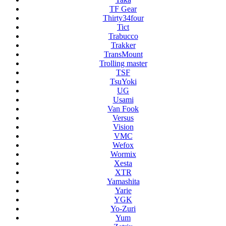
TF Gear
Thirty34four
Tict
Trabucco
Trakker
TransMount
Trolling master
TSF
TsuYoki
UG
Usami
Van Fook
Versus
Vision
VMC
Wefox
Wormix
Xesta
XTR
Yamashita
Yarie
YGK
Yo-Zuri
Yum