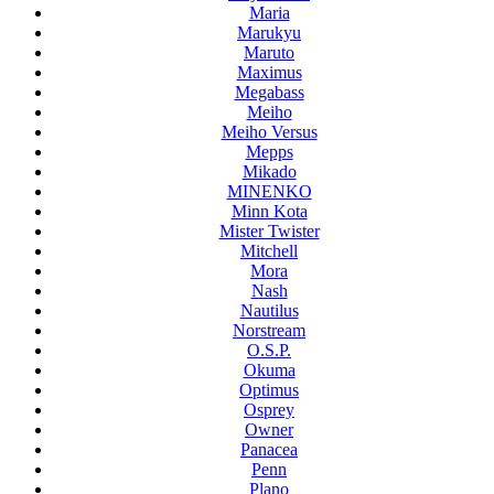
Maria
Marukyu
Maruto
Maximus
Megabass
Meiho
Meiho Versus
Mepps
Mikado
MINENKO
Minn Kota
Mister Twister
Mitchell
Mora
Nash
Nautilus
Norstream
O.S.P.
Okuma
Optimus
Osprey
Owner
Panacea
Penn
Plano