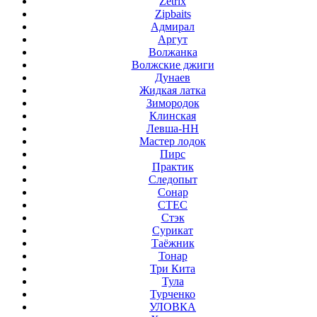
Zetrix
Zipbaits
Адмирал
Аргут
Волжанка
Волжские джиги
Дунаев
Жидкая латка
Зимородок
Клинская
Левша-НН
Мастер лодок
Пирс
Практик
Следопыт
Сонар
СТЕС
Стэк
Сурикат
Таёжник
Тонар
Три Кита
Тула
Турченко
УЛОВКА