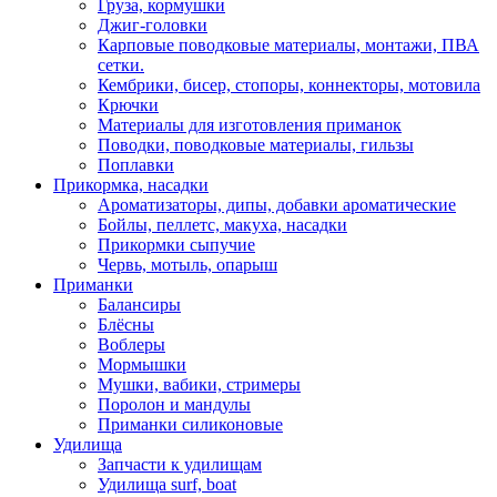
Груза, кормушки
Джиг-головки
Карповые поводковые материалы, монтажи, ПВА
сетки.
Кембрики, бисер, стопоры, коннекторы, мотовила
Крючки
Материалы для изготовления приманок
Поводки, поводковые материалы, гильзы
Поплавки
Прикормка, насадки
Ароматизаторы, дипы, добавки ароматические
Бойлы, пеллетс, макуха, насадки
Прикормки сыпучие
Червь, мотыль, опарыш
Приманки
Балансиры
Блёсны
Воблеры
Мормышки
Мушки, вабики, стримеры
Поролон и мандулы
Приманки силиконовые
Удилища
Запчасти к удилищам
Удилища surf, boat