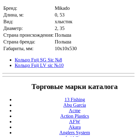
Бренд:
Mikado
Длина, м:
0, 53
Вид:
хлыстик
Диаметр:
2, 35
Страна происхождения:
Польша
Страна бренда:
Польша
Габариты, мм:
10x10x530
Кольцо Fuji SG Sic №8
Кольцо Fuji LV sic №10
Торговые марки каталога
13 Fishing
Abu Garcia
Acme
Action Plastics
AFW
Akara
Anglers System