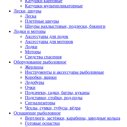
Катушки карповые
Катушки мультипликаторные
Лески, шнуры
Леска
Плетёные шнуры
Шнуры нахлыстовые, подлески, бэкинги
Лодки и моторы
Аксессуары для лодок
Аксессуары для моторов
Лодки
Моторы
Средства спасения
Оборудование рыболовное
Жерлицы
Инструменты и аксессуары рыболовные
Коробки, ящики
Ледобуры
Очки
Подсачеки, садки, багры, куканы
Подставки, стойки, род-поды
Сигнализаторы
Чехлы, сумки, тубусы, вёдра
Оснащение рыболовное
Вертлюги, застёжки, карабины, заводные кольца
Готовые оснастки