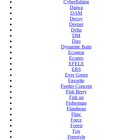
Cyberfishing
Daiwa
DAM
Decoy
Deeper
Delta
DM
Duo
Dynamite Baits
Ecogear
Ecopro
EFELE
ERS
Ever Green
Favorite
Feeder Concept
Fish Berry
Fish up
Fisherman
Flambeau
Flinc
Force
Forest
Fox
Freestyle