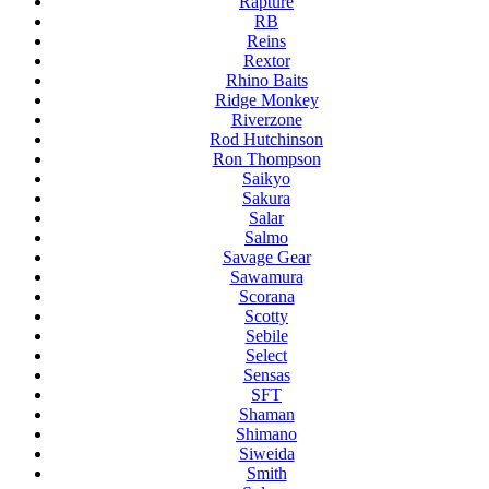
Rapture
RB
Reins
Rextor
Rhino Baits
Ridge Monkey
Riverzone
Rod Hutchinson
Ron Thompson
Saikyo
Sakura
Salar
Salmo
Savage Gear
Sawamura
Scorana
Scotty
Sebile
Select
Sensas
SFT
Shaman
Shimano
Siweida
Smith