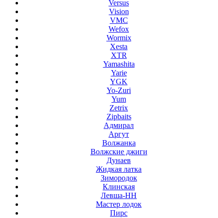
Versus
Vision
VMC
Wefox
Wormix
Xesta
XTR
Yamashita
Yarie
YGK
Yo-Zuri
Yum
Zetrix
Zipbaits
Адмирал
Аргут
Волжанка
Волжские джиги
Дунаев
Жидкая латка
Зимородок
Клинская
Левша-НН
Мастер лодок
Пирс