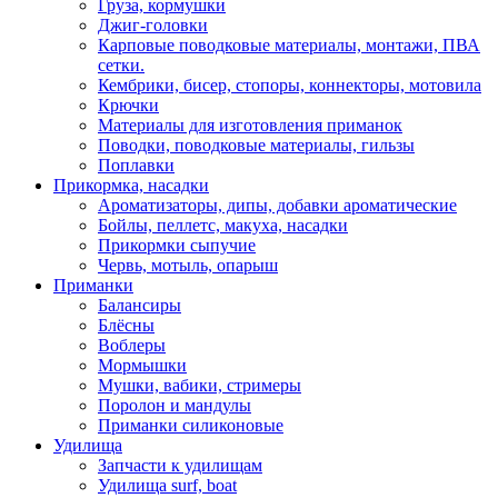
Груза, кормушки
Джиг-головки
Карповые поводковые материалы, монтажи, ПВА
сетки.
Кембрики, бисер, стопоры, коннекторы, мотовила
Крючки
Материалы для изготовления приманок
Поводки, поводковые материалы, гильзы
Поплавки
Прикормка, насадки
Ароматизаторы, дипы, добавки ароматические
Бойлы, пеллетс, макуха, насадки
Прикормки сыпучие
Червь, мотыль, опарыш
Приманки
Балансиры
Блёсны
Воблеры
Мормышки
Мушки, вабики, стримеры
Поролон и мандулы
Приманки силиконовые
Удилища
Запчасти к удилищам
Удилища surf, boat