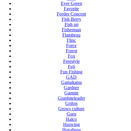
Ever Green
Favorite
Feeder Concept
Fish Berry
Fish up
Fisherman
Flambeau
Flinc
Force
Forest
Fox
Freestyle
Fuji
Fun Fishing
GAD
Gamakatsu
Gardner
Garmin
Graphiteleader
Grifon
Grows culture
Guru
Halco
Haswing
Hayabusa