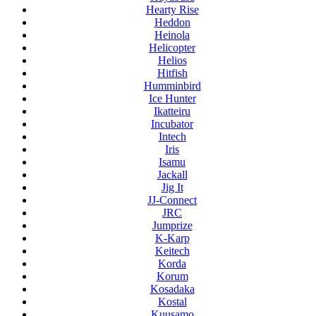
Hearty Rise
Heddon
Heinola
Helicopter
Helios
Hitfish
Humminbird
Ice Hunter
Ikatteiru
Incubator
Intech
Iris
Isamu
Jackall
Jig It
JJ-Connect
JRC
Jumprize
K-Karp
Keitech
Korda
Korum
Kosadaka
Kostal
Kuusamo