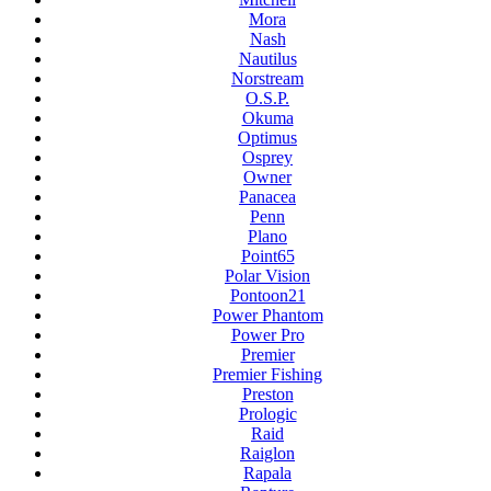
Mora
Nash
Nautilus
Norstream
O.S.P.
Okuma
Optimus
Osprey
Owner
Panacea
Penn
Plano
Point65
Polar Vision
Pontoon21
Power Phantom
Power Pro
Premier
Premier Fishing
Preston
Prologic
Raid
Raiglon
Rapala