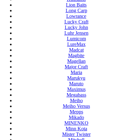
Lion Baits
Long Carp
Lowrance
Lucky Craft
Lucky John
Luhr Jensen
Lumicom
LureMax
Madcat
Magbite
Magellan
Major Craft
Maria
Marukyu
Maruto
Maximus
Megabass
Meiho
Meiho Versus
Mepps
Mikado
MINENKO
Minn Kota
Mister Twister
Mitchell