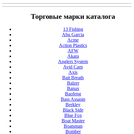
Торговые марки каталога
13 Fishing
Abu Garcia
Acme
Action Plastics
AFW
Akara
Anglers System
Avid Carp
Axis
Bait Breath
Balzer
Banax
Baofeng
Bass Assasin
Berkley
Black Side
Blue Fox
Boat Master
Boatsman
Bomber