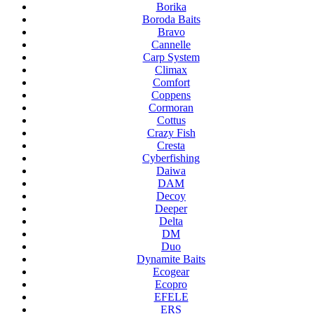
Borika
Boroda Baits
Bravo
Cannelle
Carp System
Climax
Comfort
Coppens
Cormoran
Cottus
Crazy Fish
Cresta
Cyberfishing
Daiwa
DAM
Decoy
Deeper
Delta
DM
Duo
Dynamite Baits
Ecogear
Ecopro
EFELE
ERS