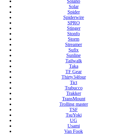
Solano
Solar
Spider
Spiderwire
SPRO
Stinger
Stonfo
Storm
Streamer
Sufix
Sunline
Tailwalk
Taka
TF Gear
Thirty34four
Tict
Trabucco
Trakker
TransMount
Trolling master
TSF
TsuYoki
UG
Usami
Van Fook