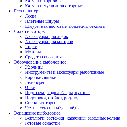
Катушки карповые
Катушки мультипликаторные
Лески, шнуры
Леска
Плетёные шнуры
Шнуры нахлыстовые, подлески, бэкинги
Лодки и моторы
Аксессуары для лодок
Аксессуары для моторов
Лодки
Моторы
Средства спасения
Оборудование рыболовное
Жерлицы
Инструменты и аксессуары рыболовные
Коробки, ящики
Ледобуры
Очки
Подсачеки, садки, багры, куканы
Подставки, стойки, род-поды
Сигнализаторы
Чехлы, сумки, тубусы, вёдра
Оснащение рыболовное
Вертлюги, застёжки, карабины, заводные кольца
Готовые оснастки