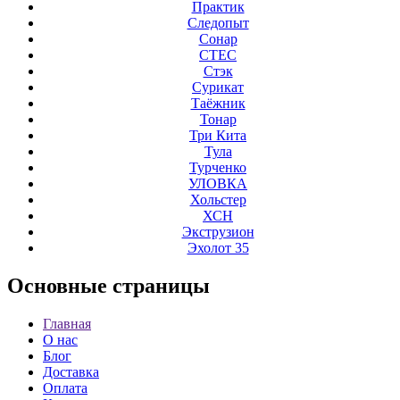
Практик
Следопыт
Сонар
СТЕС
Стэк
Сурикат
Таёжник
Тонар
Три Кита
Тула
Турченко
УЛОВКА
Хольстер
ХСН
Экструзион
Эхолот 35
Основные
страницы
Главная
О нас
Блог
Доставка
Оплата