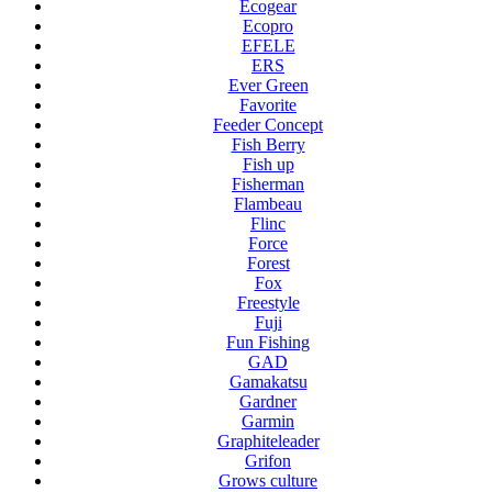
Ecogear
Ecopro
EFELE
ERS
Ever Green
Favorite
Feeder Concept
Fish Berry
Fish up
Fisherman
Flambeau
Flinc
Force
Forest
Fox
Freestyle
Fuji
Fun Fishing
GAD
Gamakatsu
Gardner
Garmin
Graphiteleader
Grifon
Grows culture