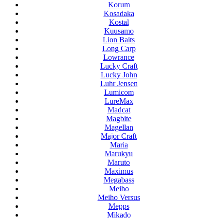
Korum
Kosadaka
Kostal
Kuusamo
Lion Baits
Long Carp
Lowrance
Lucky Craft
Lucky John
Luhr Jensen
Lumicom
LureMax
Madcat
Magbite
Magellan
Major Craft
Maria
Marukyu
Maruto
Maximus
Megabass
Meiho
Meiho Versus
Mepps
Mikado