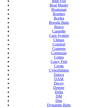
Blue Fox
Boat Master
Boatsman
Bomber
Borika
Boroda Baits
Bravo
Cannelle
Carp System
Climax
Comfort
Coppens
Cormoran
Cottus
Crazy Fish
Cresta
Cyberfishing
Daiwa
DAM
Decoy
Deeper
Delta
DM
Duo
Dynamite Baits