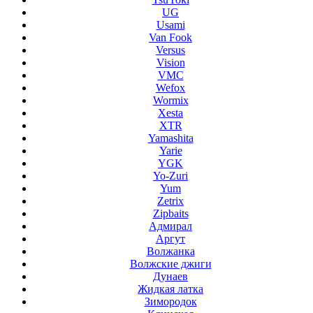
UG
Usami
Van Fook
Versus
Vision
VMC
Wefox
Wormix
Xesta
XTR
Yamashita
Yarie
YGK
Yo-Zuri
Yum
Zetrix
Zipbaits
Адмирал
Аргут
Волжанка
Волжские джиги
Дунаев
Жидкая латка
Зимородок