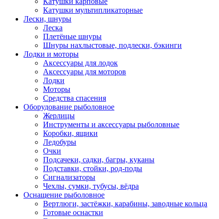
Катушки карповые
Катушки мультипликаторные
Лески, шнуры
Леска
Плетёные шнуры
Шнуры нахлыстовые, подлески, бэкинги
Лодки и моторы
Аксессуары для лодок
Аксессуары для моторов
Лодки
Моторы
Средства спасения
Оборудование рыболовное
Жерлицы
Инструменты и аксессуары рыболовные
Коробки, ящики
Ледобуры
Очки
Подсачеки, садки, багры, куканы
Подставки, стойки, род-поды
Сигнализаторы
Чехлы, сумки, тубусы, вёдра
Оснащение рыболовное
Вертлюги, застёжки, карабины, заводные кольца
Готовые оснастки