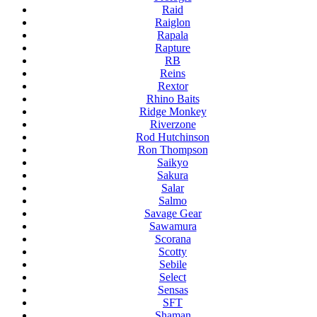
Raid
Raiglon
Rapala
Rapture
RB
Reins
Rextor
Rhino Baits
Ridge Monkey
Riverzone
Rod Hutchinson
Ron Thompson
Saikyo
Sakura
Salar
Salmo
Savage Gear
Sawamura
Scorana
Scotty
Sebile
Select
Sensas
SFT
Shaman