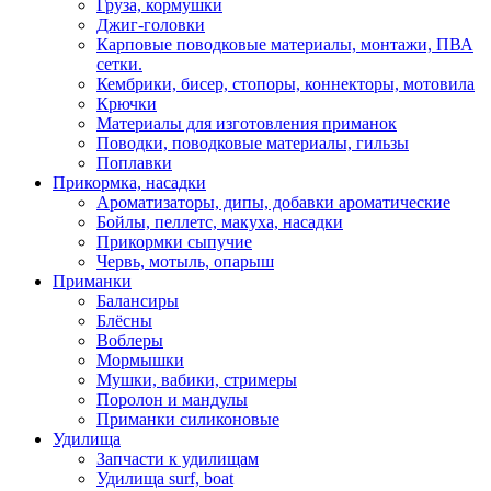
Груза, кормушки
Джиг-головки
Карповые поводковые материалы, монтажи, ПВА
сетки.
Кембрики, бисер, стопоры, коннекторы, мотовила
Крючки
Материалы для изготовления приманок
Поводки, поводковые материалы, гильзы
Поплавки
Прикормка, насадки
Ароматизаторы, дипы, добавки ароматические
Бойлы, пеллетс, макуха, насадки
Прикормки сыпучие
Червь, мотыль, опарыш
Приманки
Балансиры
Блёсны
Воблеры
Мормышки
Мушки, вабики, стримеры
Поролон и мандулы
Приманки силиконовые
Удилища
Запчасти к удилищам
Удилища surf, boat