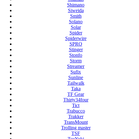
Shimano
Siweida
Smith
Solano
Solar
Spider
Spiderwire
SPRO
Stinger
Stonfo
Storm
Streamer
Sufix
Sunline
Tailwalk
Taka
TF Gear
Thirty34four
Tict
Trabucco
Trakker
TransMount
Trolling master
TSF
TsuYoki