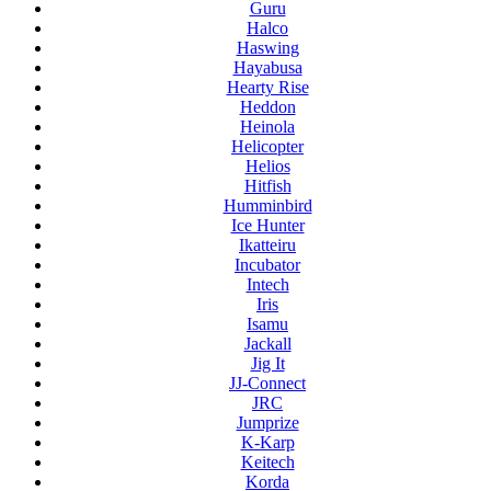
Guru
Halco
Haswing
Hayabusa
Hearty Rise
Heddon
Heinola
Helicopter
Helios
Hitfish
Humminbird
Ice Hunter
Ikatteiru
Incubator
Intech
Iris
Isamu
Jackall
Jig It
JJ-Connect
JRC
Jumprize
K-Karp
Keitech
Korda