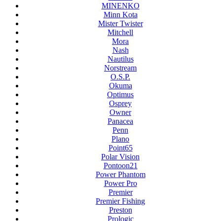
MINENKO
Minn Kota
Mister Twister
Mitchell
Mora
Nash
Nautilus
Norstream
O.S.P.
Okuma
Optimus
Osprey
Owner
Panacea
Penn
Plano
Point65
Polar Vision
Pontoon21
Power Phantom
Power Pro
Premier
Premier Fishing
Preston
Prologic