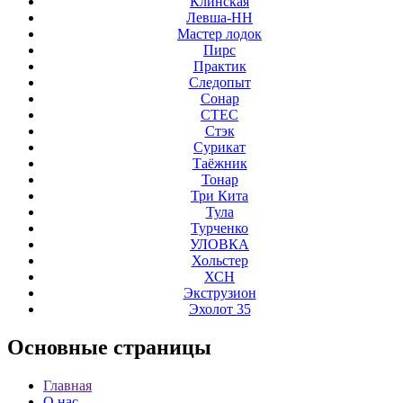
Клинская
Левша-НН
Мастер лодок
Пирс
Практик
Следопыт
Сонар
СТЕС
Стэк
Сурикат
Таёжник
Тонар
Три Кита
Тула
Турченко
УЛОВКА
Хольстер
ХСН
Экструзион
Эхолот 35
Основные
страницы
Главная
О нас