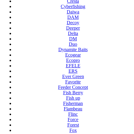
Cresta
Cyberfishing
Daiwa
DAM
Decoy
Deeper
Delta
DM
Duo
Dynamite Baits
Ecogear
Ecopro
EFELE
ERS
Ever Green
Favorite
Feeder Concept
Fish Berry
Fish up
Fisherman
Flambeau
Flinc
Force
Forest
Fox