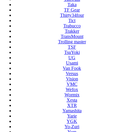
Taka
TF Gear
Thirty34four
Tict
Trabucco
Trakker
TransMount
Trolling master
TSF
TsuYoki
UG
Usami
Van Fook
Versus
Vision
VMC
Wefox
Wormix
Xesta
XTR
Yamashita
Yarie
YGK
Yo-Zuri
Yum