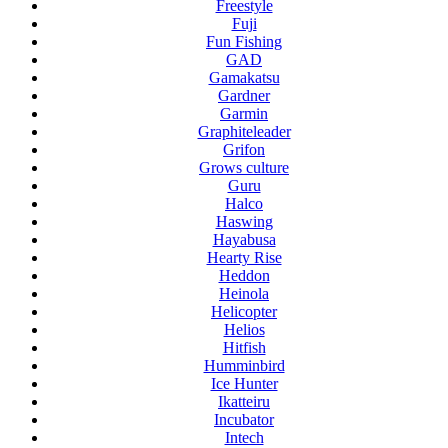
Freestyle
Fuji
Fun Fishing
GAD
Gamakatsu
Gardner
Garmin
Graphiteleader
Grifon
Grows culture
Guru
Halco
Haswing
Hayabusa
Hearty Rise
Heddon
Heinola
Helicopter
Helios
Hitfish
Humminbird
Ice Hunter
Ikatteiru
Incubator
Intech