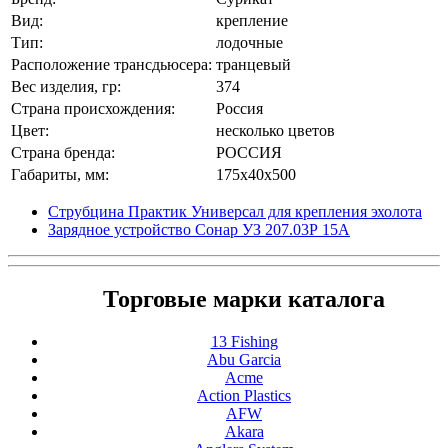
Вид:
крепление
Тип:
лодочные
Расположение трансдьюсера:
транцевый
Вес изделия, гр:
374
Страна происхождения:
Россия
Цвет:
несколько цветов
Страна бренда:
РОССИЯ
Габариты, мм:
175x40x500
Струбцина Практик Универсал для крепления эхолота
Зарядное устройство Сонар УЗ 207.03Р 15A
Торговые марки каталога
13 Fishing
Abu Garcia
Acme
Action Plastics
AFW
Akara