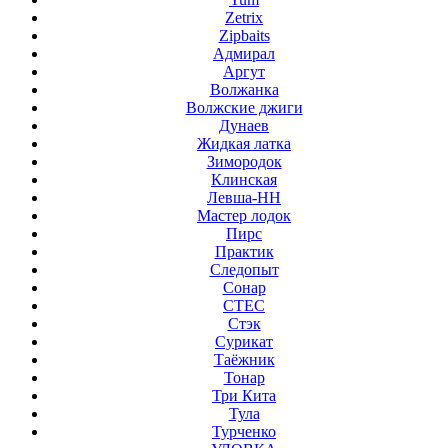
Zetrix
Zipbaits
Адмирал
Аргут
Волжанка
Волжские джиги
Дунаев
Жидкая латка
Зимородок
Клинская
Левша-НН
Мастер лодок
Пирс
Практик
Следопыт
Сонар
СТЕС
Стэк
Сурикат
Таёжник
Тонар
Три Кита
Тула
Турченко