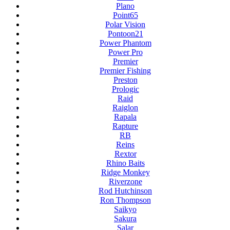
Plano
Point65
Polar Vision
Pontoon21
Power Phantom
Power Pro
Premier
Premier Fishing
Preston
Prologic
Raid
Raiglon
Rapala
Rapture
RB
Reins
Rextor
Rhino Baits
Ridge Monkey
Riverzone
Rod Hutchinson
Ron Thompson
Saikyo
Sakura
Salar