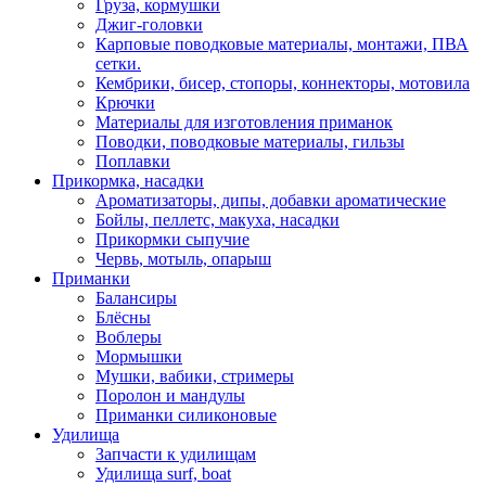
Груза, кормушки
Джиг-головки
Карповые поводковые материалы, монтажи, ПВА
сетки.
Кембрики, бисер, стопоры, коннекторы, мотовила
Крючки
Материалы для изготовления приманок
Поводки, поводковые материалы, гильзы
Поплавки
Прикормка, насадки
Ароматизаторы, дипы, добавки ароматические
Бойлы, пеллетс, макуха, насадки
Прикормки сыпучие
Червь, мотыль, опарыш
Приманки
Балансиры
Блёсны
Воблеры
Мормышки
Мушки, вабики, стримеры
Поролон и мандулы
Приманки силиконовые
Удилища
Запчасти к удилищам
Удилища surf, boat