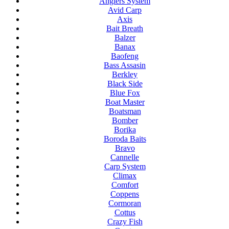
Anglers System
Avid Carp
Axis
Bait Breath
Balzer
Banax
Baofeng
Bass Assasin
Berkley
Black Side
Blue Fox
Boat Master
Boatsman
Bomber
Borika
Boroda Baits
Bravo
Cannelle
Carp System
Climax
Comfort
Coppens
Cormoran
Cottus
Crazy Fish