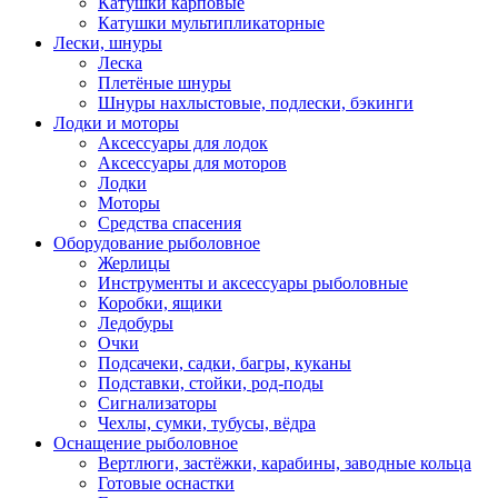
Катушки карповые
Катушки мультипликаторные
Лески, шнуры
Леска
Плетёные шнуры
Шнуры нахлыстовые, подлески, бэкинги
Лодки и моторы
Аксессуары для лодок
Аксессуары для моторов
Лодки
Моторы
Средства спасения
Оборудование рыболовное
Жерлицы
Инструменты и аксессуары рыболовные
Коробки, ящики
Ледобуры
Очки
Подсачеки, садки, багры, куканы
Подставки, стойки, род-поды
Сигнализаторы
Чехлы, сумки, тубусы, вёдра
Оснащение рыболовное
Вертлюги, застёжки, карабины, заводные кольца
Готовые оснастки