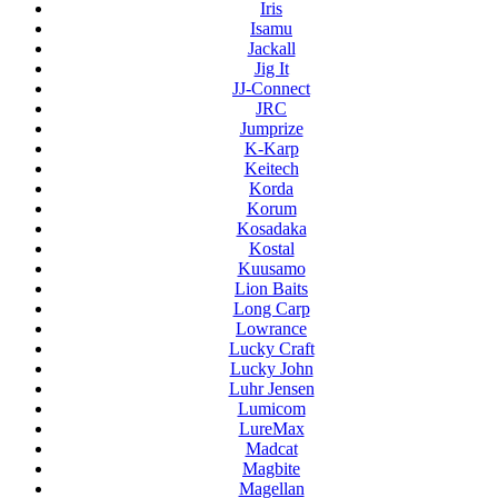
Iris
Isamu
Jackall
Jig It
JJ-Connect
JRC
Jumprize
K-Karp
Keitech
Korda
Korum
Kosadaka
Kostal
Kuusamo
Lion Baits
Long Carp
Lowrance
Lucky Craft
Lucky John
Luhr Jensen
Lumicom
LureMax
Madcat
Magbite
Magellan