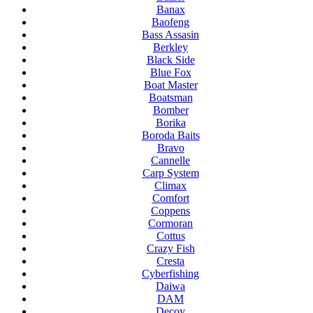
Banax
Baofeng
Bass Assasin
Berkley
Black Side
Blue Fox
Boat Master
Boatsman
Bomber
Borika
Boroda Baits
Bravo
Cannelle
Carp System
Climax
Comfort
Coppens
Cormoran
Cottus
Crazy Fish
Cresta
Cyberfishing
Daiwa
DAM
Decoy