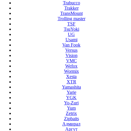
Trabucco
Trakker
TransMount
Trolling master
TSF
TsuYoki
UG
Usami
Van Fook
Versus
Vision
VMC
Wefox
Wormix
Xesta
XTR
Yamashita
Yarie
YGK
Yo-Zuri
Yum
Zetrix
Zipbaits
Адмирал
Аргут