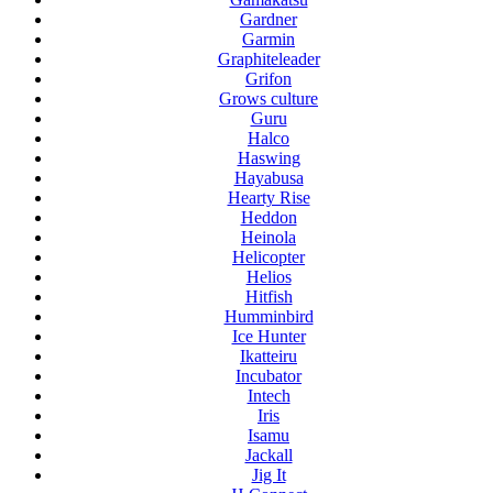
Gardner
Garmin
Graphiteleader
Grifon
Grows culture
Guru
Halco
Haswing
Hayabusa
Hearty Rise
Heddon
Heinola
Helicopter
Helios
Hitfish
Humminbird
Ice Hunter
Ikatteiru
Incubator
Intech
Iris
Isamu
Jackall
Jig It