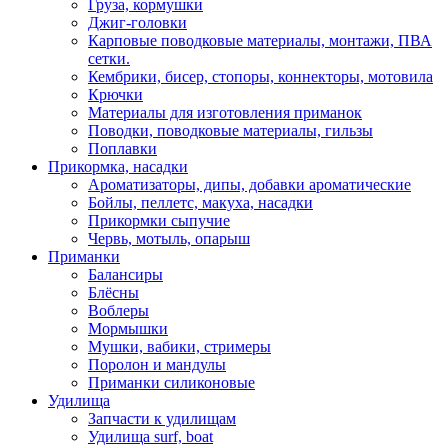
Груза, кормушки
Джиг-головки
Карповые поводковые материалы, монтажи, ПВА
сетки.
Кембрики, бисер, стопоры, коннекторы, мотовила
Крючки
Материалы для изготовления приманок
Поводки, поводковые материалы, гильзы
Поплавки
Прикормка, насадки
Ароматизаторы, дипы, добавки ароматические
Бойлы, пеллетс, макуха, насадки
Прикормки сыпучие
Червь, мотыль, опарыш
Приманки
Балансиры
Блёсны
Воблеры
Мормышки
Мушки, вабики, стримеры
Поролон и мандулы
Приманки силиконовые
Удилища
Запчасти к удилищам
Удилища surf, boat