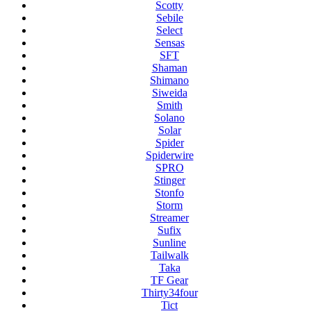
Scotty
Sebile
Select
Sensas
SFT
Shaman
Shimano
Siweida
Smith
Solano
Solar
Spider
Spiderwire
SPRO
Stinger
Stonfo
Storm
Streamer
Sufix
Sunline
Tailwalk
Taka
TF Gear
Thirty34four
Tict