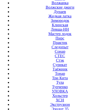
Волжанка
Волжские джиги
Дунаев
Жидкая латка
Зимородок
Клинская
Левша-НН
Мастер лодок
Пирс
Практик
Следопыт
Сонар
СТЕС
Стэк
Сурикат
Таёжник
Тонар
Три Кита
Тула
Турченко
УЛОВКА
Хольстер
ХСН
Экструзион
Эхолот 35