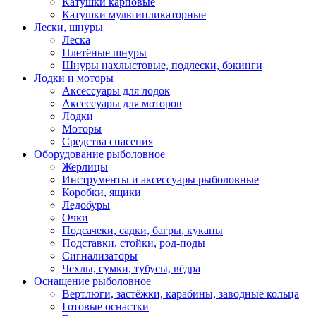
Катушки карповые
Катушки мультипликаторные
Лески, шнуры
Леска
Плетёные шнуры
Шнуры нахлыстовые, подлески, бэкинги
Лодки и моторы
Аксессуары для лодок
Аксессуары для моторов
Лодки
Моторы
Средства спасения
Оборудование рыболовное
Жерлицы
Инструменты и аксессуары рыболовные
Коробки, ящики
Ледобуры
Очки
Подсачеки, садки, багры, куканы
Подставки, стойки, род-поды
Сигнализаторы
Чехлы, сумки, тубусы, вёдра
Оснащение рыболовное
Вертлюги, застёжки, карабины, заводные кольца
Готовые оснастки