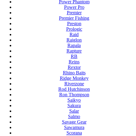
Power Phantom
Power Pro
Premier
Premier Fishing
Preston
Prologic
Raid
Raiglon
Rapala
Rapture
RB
Reins
Rextor
Rhino Baits
Ridge Monkey
Riverzone
Rod Hutchinson
Ron Thompson
Saikyo
Sakura
Salar
Salmo
Savage Gear
Sawamura
Scorana