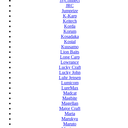
JJ-Connect
JRC
Jumprize
K-Karp
Keitech
Korda
Korum
Kosadaka
Kostal
Kuusamo
Lion Baits
Long Carp
Lowrance
Lucky Craft
Lucky John
Luhr Jensen
Lumicom
LureMax
Madcat
Magbite
Magellan
Major Craft
Maria
Marukyu
Maruto