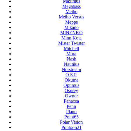
Maximus
Megabass
Meiho
Meiho Versus
Mepps
Mikado
MINENKO
Minn Kota
Mister Twister
Mitchell
Mora
Nash
Nautilus
Norstream
O.S.P.
Okuma
Optimus
Osprey
Owner
Panacea
Penn
Plano
Point65
Polar Vision
Pontoon21