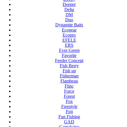
Deeper
Delta
DM
Duo
Dynamite Baits
Ecogear
Ecopro
EFELE
ERS
Ever Green
Favorite
Feeder Concept
Fish Berry
Fish up
Fisherman
Flambeau
Flinc
Force
Forest
Fox
Freestyle
Fuji
Fun Fishing
GAD
Gamakatsu