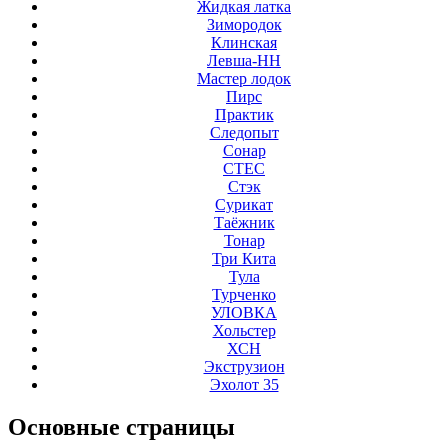
Жидкая латка
Зимородок
Клинская
Левша-НН
Мастер лодок
Пирс
Практик
Следопыт
Сонар
СТЕС
Стэк
Сурикат
Таёжник
Тонар
Три Кита
Тула
Турченко
УЛОВКА
Хольстер
ХСН
Экструзион
Эхолот 35
Основные
страницы