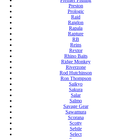
Premier Fishing
Preston
Prologic
Raid
Raiglon
Rapala
Rapture
RB
Reins
Rextor
Rhino Baits
Ridge Monkey
Riverzone
Rod Hutchinson
Ron Thompson
Saikyo
Sakura
Salar
Salmo
Savage Gear
Sawamura
Scorana
Scotty
Sebile
Select