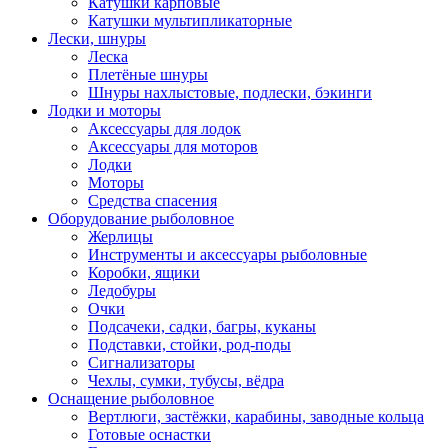
Катушки карповые
Катушки мультипликаторные
Лески, шнуры
Леска
Плетёные шнуры
Шнуры нахлыстовые, подлески, бэкинги
Лодки и моторы
Аксессуары для лодок
Аксессуары для моторов
Лодки
Моторы
Средства спасения
Оборудование рыболовное
Жерлицы
Инструменты и аксессуары рыболовные
Коробки, ящики
Ледобуры
Очки
Подсачеки, садки, багры, куканы
Подставки, стойки, род-поды
Сигнализаторы
Чехлы, сумки, тубусы, вёдра
Оснащение рыболовное
Вертлюги, застёжки, карабины, заводные кольца
Готовые оснастки