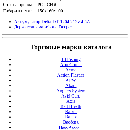
Страна бренда:
РОССИЯ
Габариты, мм:
150x160x100
Аккумулятор Delta DT 12045 12v 4,5Ач
Держатель смартфона Deeper
Торговые марки каталога
13 Fishing
Abu Garcia
Acme
Action Plastics
AFW
Akara
Anglers System
Avid Carp
Axis
Bait Breath
Balzer
Banax
Baofeng
Bass Assasin