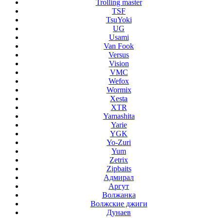
Trolling master
TSF
TsuYoki
UG
Usami
Van Fook
Versus
Vision
VMC
Wefox
Wormix
Xesta
XTR
Yamashita
Yarie
YGK
Yo-Zuri
Yum
Zetrix
Zipbaits
Адмирал
Аргут
Волжанка
Волжские джиги
Дунаев