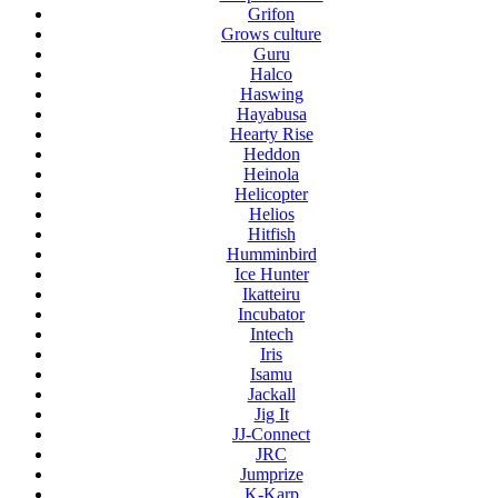
Grifon
Grows culture
Guru
Halco
Haswing
Hayabusa
Hearty Rise
Heddon
Heinola
Helicopter
Helios
Hitfish
Humminbird
Ice Hunter
Ikatteiru
Incubator
Intech
Iris
Isamu
Jackall
Jig It
JJ-Connect
JRC
Jumprize
K-Karp