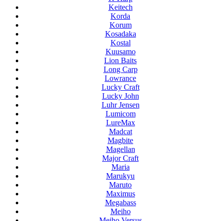
Keitech
Korda
Korum
Kosadaka
Kostal
Kuusamo
Lion Baits
Long Carp
Lowrance
Lucky Craft
Lucky John
Luhr Jensen
Lumicom
LureMax
Madcat
Magbite
Magellan
Major Craft
Maria
Marukyu
Maruto
Maximus
Megabass
Meiho
Meiho Versus