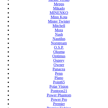
Mepps
Mikado
MINENKO
Minn Kota
Mister Twister
Mitchell
Mora
Nash
Nautilus
Norstream
O.S.P.
Okuma
Optimus
Osprey
Owner
Panacea
Penn
Plano
Point65
Polar Vision
Pontoon21
Power Phantom
Power Pro
Premier