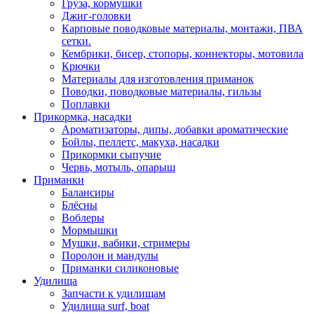
Груза, кормушки
Джиг-головки
Карповые поводковые материалы, монтажи, ПВА
сетки.
Кембрики, бисер, стопоры, коннекторы, мотовила
Крючки
Материалы для изготовления приманок
Поводки, поводковые материалы, гильзы
Поплавки
Прикормка, насадки
Ароматизаторы, дипы, добавки ароматические
Бойлы, пеллетс, макуха, насадки
Прикормки сыпучие
Червь, мотыль, опарыш
Приманки
Балансиры
Блёсны
Воблеры
Мормышки
Мушки, вабики, стримеры
Поролон и мандулы
Приманки силиконовые
Удилища
Запчасти к удилищам
Удилища surf, boat