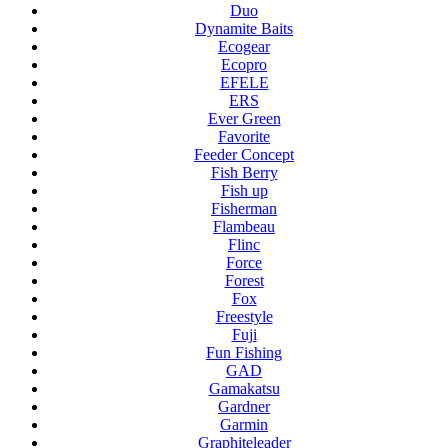
Duo
Dynamite Baits
Ecogear
Ecopro
EFELE
ERS
Ever Green
Favorite
Feeder Concept
Fish Berry
Fish up
Fisherman
Flambeau
Flinc
Force
Forest
Fox
Freestyle
Fuji
Fun Fishing
GAD
Gamakatsu
Gardner
Garmin
Graphiteleader