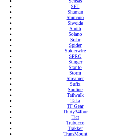
Sensas
SFT
Shaman
Shimano
Siweida
Smith
Solano
Solar
Spider
Spiderwire
SPRO
Stinger
Stonfo
Storm
Streamer
Sufix
Sunline
Tailwalk
Taka
TF Gear
Thirty34four
Tict
Trabucco
Trakker
TransMount