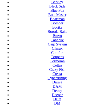
Berkley
Black Side
Blue Fox
Boat Master
Boatsman
Bomber
Borika
Boroda Baits
Bravo
Cannelle
Carp System
Climax
Comfort
Coppens
Cormoran
Cottus
Crazy Fish
Cresta
Cyberfishing
Daiwa
DAM
Decoy
Deeper
Delta
DM