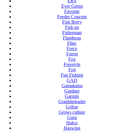
ERS
Ever Green
Favorite
Feeder Concept
Fish Berry
Fish up
Fisherman
Flambeau
Flinc
Force
Forest
Fox
Freestyle
Fuji
Fun Fishing
GAD
Gamakatsu
Gardner
Garmin
Graphiteleader
Grifon
Grows culture
Guru
Halco
Haswing