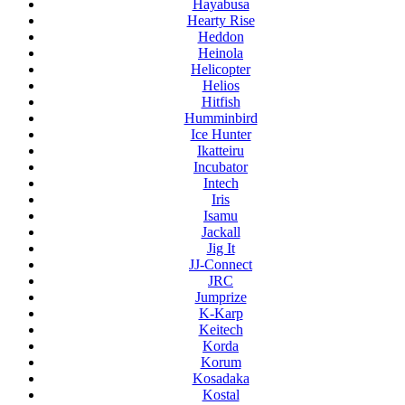
Hayabusa
Hearty Rise
Heddon
Heinola
Helicopter
Helios
Hitfish
Humminbird
Ice Hunter
Ikatteiru
Incubator
Intech
Iris
Isamu
Jackall
Jig It
JJ-Connect
JRC
Jumprize
K-Karp
Keitech
Korda
Korum
Kosadaka
Kostal