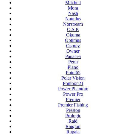
Mitchell
Mora
Nash
Nautilus
Norstream
O.S.P.
Okuma
Optimus
Osprey
Owner
Panacea
Penn
Plano
Point65
Polar Vision
Pontoon21
Power Phantom
Power Pro
Premier
Premier Fishing
Preston
Prologic
Raid
Raiglon
Rapala