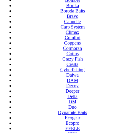
Bomber
Borika
Boroda Baits
Bravo
Cannelle
Carp System
Climax
Comfort
Coppens
Cormoran
Cottus
Crazy Fish
Cresta
Cyberfishing
Daiwa
DAM
Decoy
Deeper
Delta
DM
Duo
Dynamite Baits
Ecogear
Ecopro
EFELE