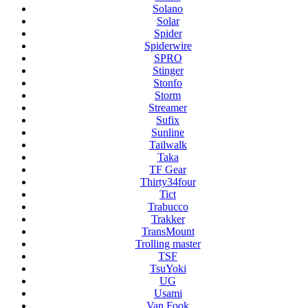
Solano
Solar
Spider
Spiderwire
SPRO
Stinger
Stonfo
Storm
Streamer
Sufix
Sunline
Tailwalk
Taka
TF Gear
Thirty34four
Tict
Trabucco
Trakker
TransMount
Trolling master
TSF
TsuYoki
UG
Usami
Van Fook