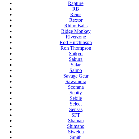
Rapture
RB
Reins
Rextor
Rhino Baits
Ridge Monkey
Riverzone
Rod Hutchinson
Ron Thompson
Saikyo
Sakura
Salar
Salmo
Savage Gear
Sawamura
Scorana
Scotty
Sebile
Select
Sensas
SFT
Shaman
Shimano
Siweida
Smith