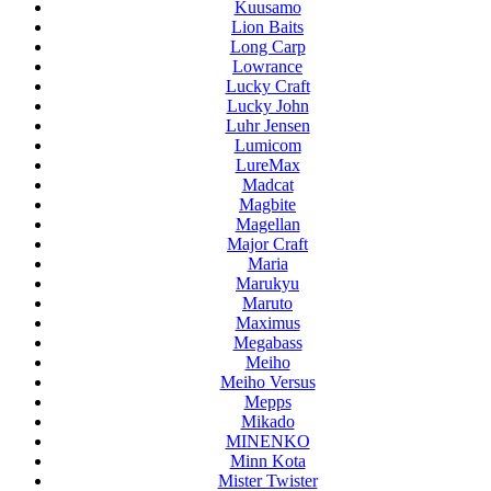
Kuusamo
Lion Baits
Long Carp
Lowrance
Lucky Craft
Lucky John
Luhr Jensen
Lumicom
LureMax
Madcat
Magbite
Magellan
Major Craft
Maria
Marukyu
Maruto
Maximus
Megabass
Meiho
Meiho Versus
Mepps
Mikado
MINENKO
Minn Kota
Mister Twister