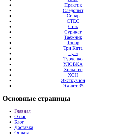
Практик
Следопыт
Сонар
СТЕС
Стэк
Сурикат
Таёжник
Тонар
Три Кита
Тула
Турченко
УЛОВКА
Хольстер
ХСН
Экструзион
Эхолот 35
Основные
страницы
Главная
О нас
Блог
Доставка
Оплата