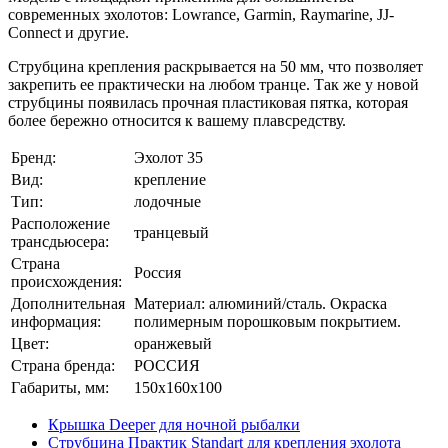
современных эхолотов: Lowrance, Garmin, Raymarine, JJ-
Connect и другие.
Струбцина крепления раскрывается на 50 мм, что позволяет
закрепить ее практически на любом транце. Так же у новой
струбцины появилась прочная пластиковая пятка, которая
более бережно относится к вашему плавсредству.
Бренд:
Эхолот 35
Вид:
крепление
Тип:
лодочные
Расположение
транцевый
трансдьюсера:
Страна
Россия
происхождения:
Дополнительная
Материал: алюминий/сталь. Окраска
информация:
полимерным порошковым покрытием.
Цвет:
оранжевый
Страна бренда:
РОССИЯ
Габариты, мм:
150x160x100
Крышка Deeper для ночной рыбалки
Струбцина Практик Standart для крепления эхолота