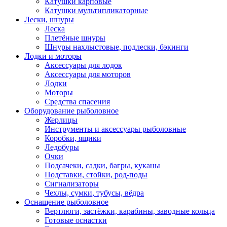
Катушки карповые
Катушки мультипликаторные
Лески, шнуры
Леска
Плетёные шнуры
Шнуры нахлыстовые, подлески, бэкинги
Лодки и моторы
Аксессуары для лодок
Аксессуары для моторов
Лодки
Моторы
Средства спасения
Оборудование рыболовное
Жерлицы
Инструменты и аксессуары рыболовные
Коробки, ящики
Ледобуры
Очки
Подсачеки, садки, багры, куканы
Подставки, стойки, род-поды
Сигнализаторы
Чехлы, сумки, тубусы, вёдра
Оснащение рыболовное
Вертлюги, застёжки, карабины, заводные кольца
Готовые оснастки