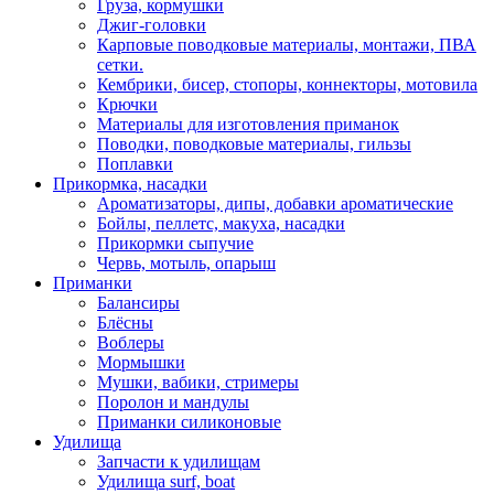
Груза, кормушки
Джиг-головки
Карповые поводковые материалы, монтажи, ПВА
сетки.
Кембрики, бисер, стопоры, коннекторы, мотовила
Крючки
Материалы для изготовления приманок
Поводки, поводковые материалы, гильзы
Поплавки
Прикормка, насадки
Ароматизаторы, дипы, добавки ароматические
Бойлы, пеллетс, макуха, насадки
Прикормки сыпучие
Червь, мотыль, опарыш
Приманки
Балансиры
Блёсны
Воблеры
Мормышки
Мушки, вабики, стримеры
Поролон и мандулы
Приманки силиконовые
Удилища
Запчасти к удилищам
Удилища surf, boat