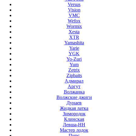
Versus
Vision
VMC
Wefox
Wormix
Xesta
XTR
Yamashita
Yarie
YGK
Yo-Zuri
Yum
Zetrix
Zipbaits
Адмирал
Аргут
Волжанка
Волжские джиги
Дунаев
Жидкая латка
Зимородок
Клинская
Левша-НН
Мастер лодок
Пирс