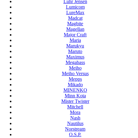
Luhr Jensen
Lumicom
LureMax
Madcat
Magbite
Magellan
Major Craft
Maria
Marukyu
Maruto
Maximus
Megabass
Meiho
Meiho Versus
Mepps
Mikado
MINENKO
Minn Kota
Mister Twister
Mitchell
Mora
Nash
Nautilus
Norstream
O.S.P.