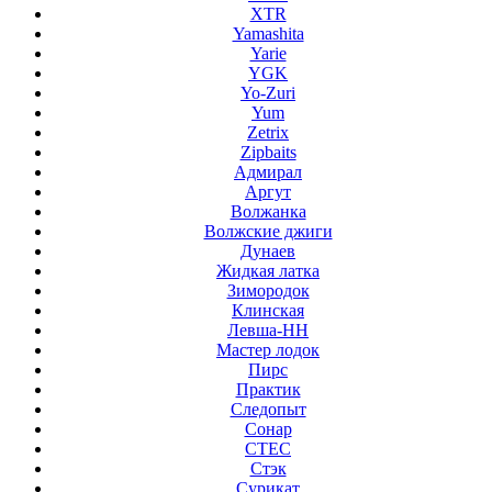
XTR
Yamashita
Yarie
YGK
Yo-Zuri
Yum
Zetrix
Zipbaits
Адмирал
Аргут
Волжанка
Волжские джиги
Дунаев
Жидкая латка
Зимородок
Клинская
Левша-НН
Мастер лодок
Пирс
Практик
Следопыт
Сонар
СТЕС
Стэк
Сурикат