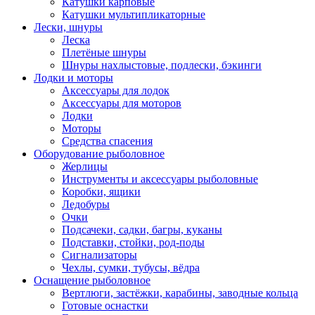
Катушки карповые
Катушки мультипликаторные
Лески, шнуры
Леска
Плетёные шнуры
Шнуры нахлыстовые, подлески, бэкинги
Лодки и моторы
Аксессуары для лодок
Аксессуары для моторов
Лодки
Моторы
Средства спасения
Оборудование рыболовное
Жерлицы
Инструменты и аксессуары рыболовные
Коробки, ящики
Ледобуры
Очки
Подсачеки, садки, багры, куканы
Подставки, стойки, род-поды
Сигнализаторы
Чехлы, сумки, тубусы, вёдра
Оснащение рыболовное
Вертлюги, застёжки, карабины, заводные кольца
Готовые оснастки