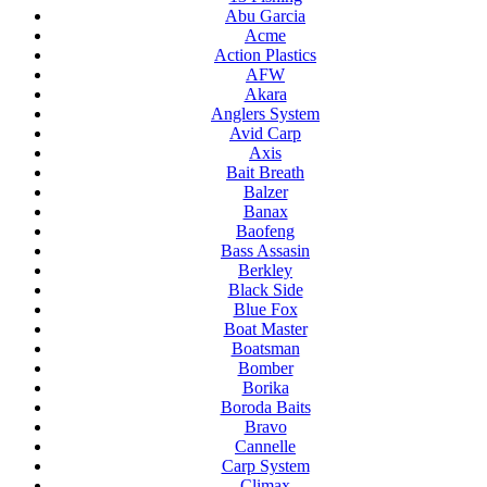
Abu Garcia
Acme
Action Plastics
AFW
Akara
Anglers System
Avid Carp
Axis
Bait Breath
Balzer
Banax
Baofeng
Bass Assasin
Berkley
Black Side
Blue Fox
Boat Master
Boatsman
Bomber
Borika
Boroda Baits
Bravo
Cannelle
Carp System
Climax