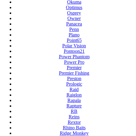
Okuma
Optimus
Osprey
Owner
Panacea
Penn
Plano
Point65
Polar Vision
Pontoon21
Power Phantom
Power Pro
Premier
Premier Fishing
Preston
Prologic
Raid
Raiglon
Rapala
Rapture
RB
Reins
Rextor
Rhino Baits
Ridge Monkey