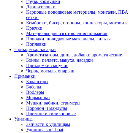
Груза, кормушки
Джиг-головки
Карповые поводковые материалы, монтажи, ПВА
сетки.
Кембрики, бисер, стопоры, коннекторы, мотовила
Крючки
Материалы для изготовления приманок
Поводки, поводковые материалы, гильзы
Поплавки
Прикормка, насадки
Ароматизаторы, дипы, добавки ароматические
Бойлы, пеллетс, макуха, насадки
Прикормки сыпучие
Червь, мотыль, опарыш
Приманки
Балансиры
Блёсны
Воблеры
Мормышки
Мушки, вабики, стримеры
Поролон и мандулы
Приманки силиконовые
Удилища
Запчасти к удилищам
Удилища surf, boat