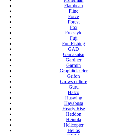
Fisherman
Flambeau
Flinc
Force
Forest
Fox
Freestyle
Fuji
Fun Fishing
GAD
Gamakatsu
Gardner
Garmin
Graphiteleader
Grifon
Grows culture
Guru
Halco
Haswing
Hayabusa
Hearty Rise
Heddon
Heinola
Helicopter
Helios