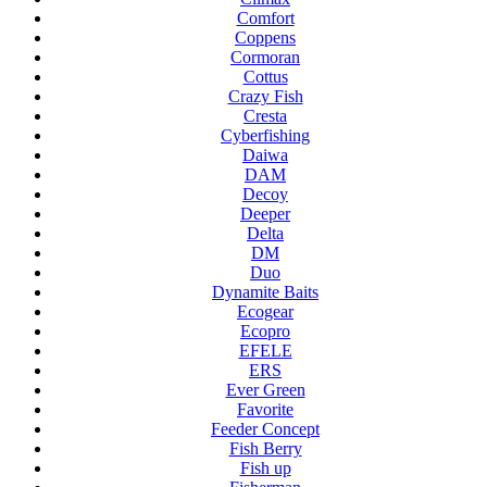
Comfort
Coppens
Cormoran
Cottus
Crazy Fish
Cresta
Cyberfishing
Daiwa
DAM
Decoy
Deeper
Delta
DM
Duo
Dynamite Baits
Ecogear
Ecopro
EFELE
ERS
Ever Green
Favorite
Feeder Concept
Fish Berry
Fish up