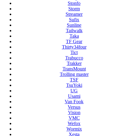
Stonfo
Storm
Streamer
Sufix
Sunline
Tailwalk
Taka
TF Gear
Thirty34four
Tict
Trabucco
Trakker
TransMount
Trolling master
TSF
TsuYoki
UG
Usami
Van Fook
Versus
Vision
VMC
Wefox
Wormix
Xesta