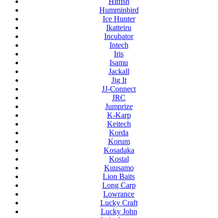
Hitfish
Humminbird
Ice Hunter
Ikatteiru
Incubator
Intech
Iris
Isamu
Jackall
Jig It
JJ-Connect
JRC
Jumprize
K-Karp
Keitech
Korda
Korum
Kosadaka
Kostal
Kuusamo
Lion Baits
Long Carp
Lowrance
Lucky Craft
Lucky John