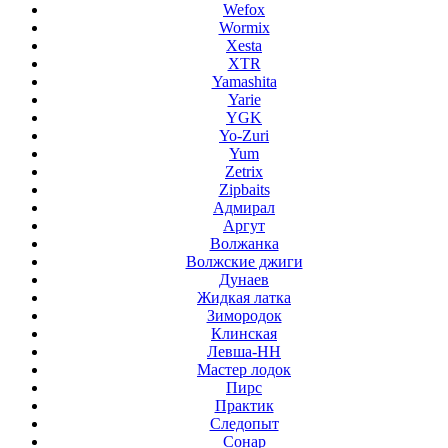
Wefox
Wormix
Xesta
XTR
Yamashita
Yarie
YGK
Yo-Zuri
Yum
Zetrix
Zipbaits
Адмирал
Аргут
Волжанка
Волжские джиги
Дунаев
Жидкая латка
Зимородок
Клинская
Левша-НН
Мастер лодок
Пирс
Практик
Следопыт
Сонар