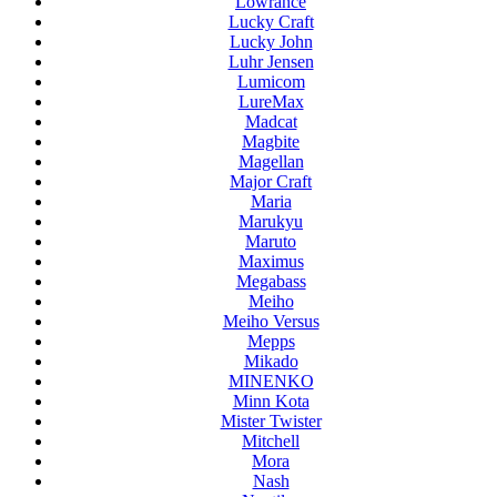
Lowrance
Lucky Craft
Lucky John
Luhr Jensen
Lumicom
LureMax
Madcat
Magbite
Magellan
Major Craft
Maria
Marukyu
Maruto
Maximus
Megabass
Meiho
Meiho Versus
Mepps
Mikado
MINENKO
Minn Kota
Mister Twister
Mitchell
Mora
Nash