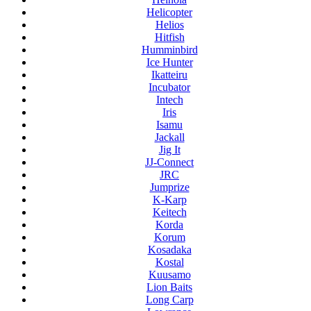
Helicopter
Helios
Hitfish
Humminbird
Ice Hunter
Ikatteiru
Incubator
Intech
Iris
Isamu
Jackall
Jig It
JJ-Connect
JRC
Jumprize
K-Karp
Keitech
Korda
Korum
Kosadaka
Kostal
Kuusamo
Lion Baits
Long Carp