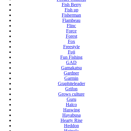
Fish Berry
Fish up
Fisherman
Flambeau
Flinc
Force
Forest
Fox
Freestyle
Fuji
Fun Fishing
GAD
Gamakatsu
Gardner
Garmin
Graphiteleader
Grifon
Grows culture
Guru
Halco
Haswing
Hayabusa
Hearty Rise
Heddon
Heinola