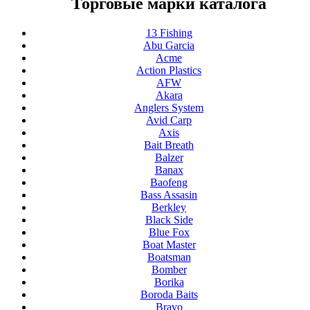
Торговые марки каталога
13 Fishing
Abu Garcia
Acme
Action Plastics
AFW
Akara
Anglers System
Avid Carp
Axis
Bait Breath
Balzer
Banax
Baofeng
Bass Assasin
Berkley
Black Side
Blue Fox
Boat Master
Boatsman
Bomber
Borika
Boroda Baits
Bravo