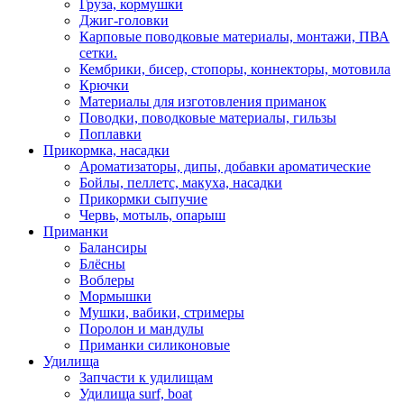
Груза, кормушки
Джиг-головки
Карповые поводковые материалы, монтажи, ПВА
сетки.
Кембрики, бисер, стопоры, коннекторы, мотовила
Крючки
Материалы для изготовления приманок
Поводки, поводковые материалы, гильзы
Поплавки
Прикормка, насадки
Ароматизаторы, дипы, добавки ароматические
Бойлы, пеллетс, макуха, насадки
Прикормки сыпучие
Червь, мотыль, опарыш
Приманки
Балансиры
Блёсны
Воблеры
Мормышки
Мушки, вабики, стримеры
Поролон и мандулы
Приманки силиконовые
Удилища
Запчасти к удилищам
Удилища surf, boat