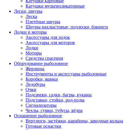
Катушки карповые
Катушки мультипликаторные
Лески, шнуры
Леска
Плетёные шнуры
Шнуры нахлыстовые, подлески, бэкинги
Лодки и моторы
Аксессуары для лодок
Аксессуары для моторов
Лодки
Моторы
Средства спасения
Оборудование рыболовное
Жерлицы
Инструменты и аксессуары рыболовные
Коробки, ящики
Ледобуры
Очки
Подсачеки, садки, багры, куканы
Подставки, стойки, род-поды
Сигнализаторы
Чехлы, сумки, тубусы, вёдра
Оснащение рыболовное
Вертлюги, застёжки, карабины, заводные кольца
Готовые оснастки