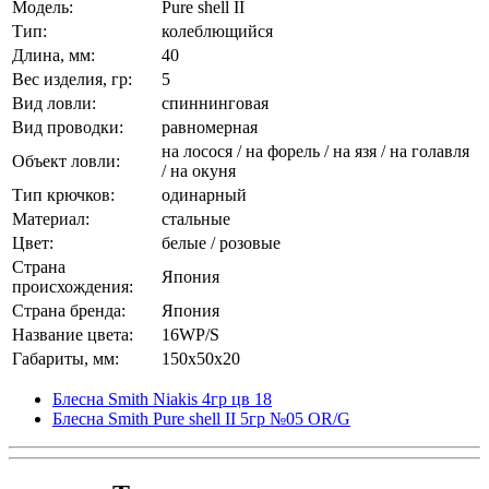
Модель:
Pure shell II
Тип:
колеблющийся
Длина, мм:
40
Вес изделия, гр:
5
Вид ловли:
спиннинговая
Вид проводки:
равномерная
на лосося / на форель / на язя / на голавля
Объект ловли:
/ на окуня
Тип крючков:
одинарный
Материал:
стальные
Цвет:
белые / розовые
Страна
Япония
происхождения:
Страна бренда:
Япония
Название цвета:
16WP/S
Габариты, мм:
150x50x20
Блесна Smith Niakis 4гр цв 18
Блесна Smith Pure shell II 5гр №05 OR/G