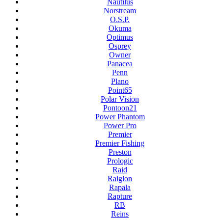
Nautilus
Norstream
O.S.P.
Okuma
Optimus
Osprey
Owner
Panacea
Penn
Plano
Point65
Polar Vision
Pontoon21
Power Phantom
Power Pro
Premier
Premier Fishing
Preston
Prologic
Raid
Raiglon
Rapala
Rapture
RB
Reins