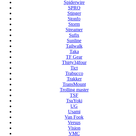
Spiderwire
SPRO
Stinger
Stonfo
Storm
Streamer
Sufix
Sunline
Tailwalk
Taka
TF Gear
Thirty34four
Tict
Trabucco
Trakker
TransMount
Trolling master
TSF
TsuYoki
UG
Usami
Van Fook
Versus
Vision
VMC