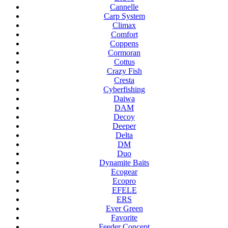
Cannelle
Carp System
Climax
Comfort
Coppens
Cormoran
Cottus
Crazy Fish
Cresta
Cyberfishing
Daiwa
DAM
Decoy
Deeper
Delta
DM
Duo
Dynamite Baits
Ecogear
Ecopro
EFELE
ERS
Ever Green
Favorite
Feeder Concept