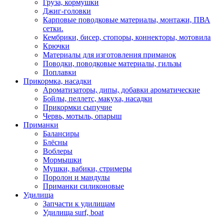
Груза, кормушки
Джиг-головки
Карповые поводковые материалы, монтажи, ПВА
сетки.
Кембрики, бисер, стопоры, коннекторы, мотовила
Крючки
Материалы для изготовления приманок
Поводки, поводковые материалы, гильзы
Поплавки
Прикормка, насадки
Ароматизаторы, дипы, добавки ароматические
Бойлы, пеллетс, макуха, насадки
Прикормки сыпучие
Червь, мотыль, опарыш
Приманки
Балансиры
Блёсны
Воблеры
Мормышки
Мушки, вабики, стримеры
Поролон и мандулы
Приманки силиконовые
Удилища
Запчасти к удилищам
Удилища surf, boat