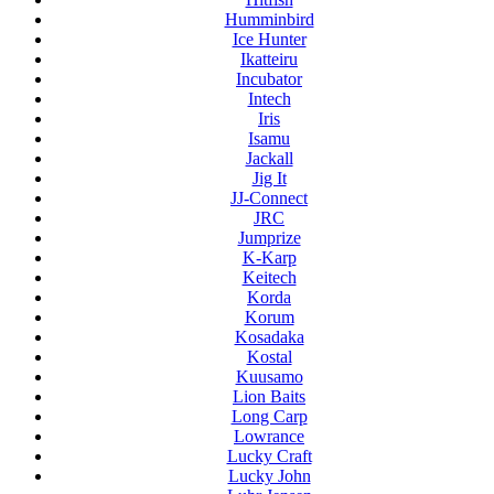
Humminbird
Ice Hunter
Ikatteiru
Incubator
Intech
Iris
Isamu
Jackall
Jig It
JJ-Connect
JRC
Jumprize
K-Karp
Keitech
Korda
Korum
Kosadaka
Kostal
Kuusamo
Lion Baits
Long Carp
Lowrance
Lucky Craft
Lucky John