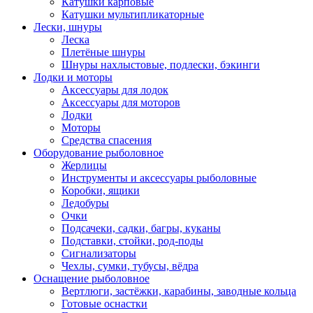
Катушки карповые
Катушки мультипликаторные
Лески, шнуры
Леска
Плетёные шнуры
Шнуры нахлыстовые, подлески, бэкинги
Лодки и моторы
Аксессуары для лодок
Аксессуары для моторов
Лодки
Моторы
Средства спасения
Оборудование рыболовное
Жерлицы
Инструменты и аксессуары рыболовные
Коробки, ящики
Ледобуры
Очки
Подсачеки, садки, багры, куканы
Подставки, стойки, род-поды
Сигнализаторы
Чехлы, сумки, тубусы, вёдра
Оснащение рыболовное
Вертлюги, застёжки, карабины, заводные кольца
Готовые оснастки