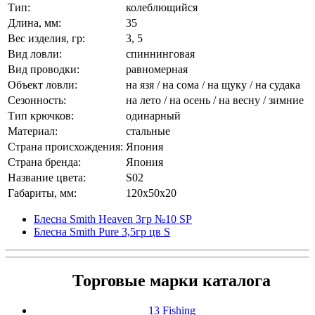
Тип:
колеблющийся
Длина, мм:
35
Вес изделия, гр:
3, 5
Вид ловли:
спиннинговая
Вид проводки:
равномерная
Объект ловли:
на язя / на сома / на щуку / на судака
Сезонность:
на лето / на осень / на весну / зимние
Тип крючков:
одинарный
Материал:
стальные
Страна происхождения:
Япония
Страна бренда:
Япония
Название цвета:
S02
Габариты, мм:
120x50x20
Блесна Smith Heaven 3гр №10 SP
Блесна Smith Pure 3,5гр цв S
Торговые марки каталога
13 Fishing