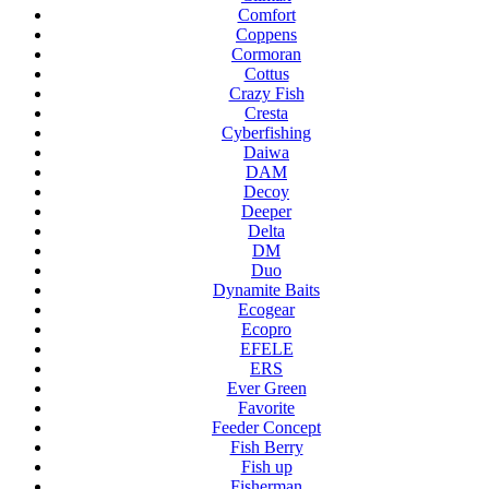
Comfort
Coppens
Cormoran
Cottus
Crazy Fish
Cresta
Cyberfishing
Daiwa
DAM
Decoy
Deeper
Delta
DM
Duo
Dynamite Baits
Ecogear
Ecopro
EFELE
ERS
Ever Green
Favorite
Feeder Concept
Fish Berry
Fish up
Fisherman