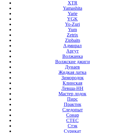
XTR
Yamashita
Yarie
YGK
Yo-Zuri
Yum
Zetrix
Zipbaits
Адмирал
Аргут
Волжанка
Волжские джиги
Дунаев
Жидкая латка
Зимородок
Клинская
Левша-НН
Мастер лодок
Пирс
Практик
Следопыт
Сонар
СТЕС
Стэк
Сурикат