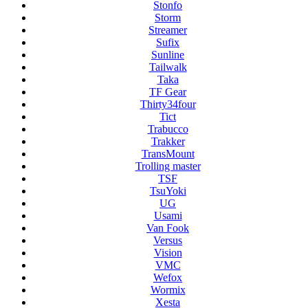
Stonfo
Storm
Streamer
Sufix
Sunline
Tailwalk
Taka
TF Gear
Thirty34four
Tict
Trabucco
Trakker
TransMount
Trolling master
TSF
TsuYoki
UG
Usami
Van Fook
Versus
Vision
VMC
Wefox
Wormix
Xesta