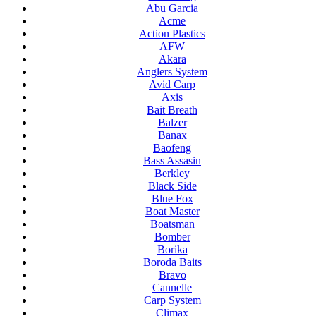
Abu Garcia
Acme
Action Plastics
AFW
Akara
Anglers System
Avid Carp
Axis
Bait Breath
Balzer
Banax
Baofeng
Bass Assasin
Berkley
Black Side
Blue Fox
Boat Master
Boatsman
Bomber
Borika
Boroda Baits
Bravo
Cannelle
Carp System
Climax