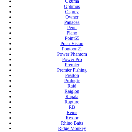
Okuma
Optimus
Osprey
Owner
Panacea
Penn
Plano
Point65
Polar Vision
Pontoon21
Power Phantom
Power Pro
Premier
Premier Fishing
Preston
Prologic
Raid
Raiglon
Rapala
Rapture
RB
Reins
Rextor
Rhino Baits
Ridge Monkey