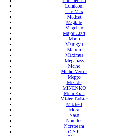
Luhr Jensen
Lumicom
LureMax
Madcat
Magbite
Magellan
Major Craft
Maria
Marukyu
Maruto
Maximus
Megabass
Meiho
Meiho Versus
Mepps
Mikado
MINENKO
Minn Kota
Mister Twister
Mitchell
Mora
Nash
Nautilus
Norstream
O.S.P.