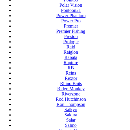
Polar Vision
Pontoon21
Power Phantom
Power Pro
Premier
Premier Fishing
Preston
Prologic
Raid
Raiglon
Rapala
Rapture
RB
Reins
Rextor
Rhino Baits
Ridge Monkey
Riverzone
Rod Hutchinson
Ron Thompson
Saikyo
Sakura
Salar
Salmo