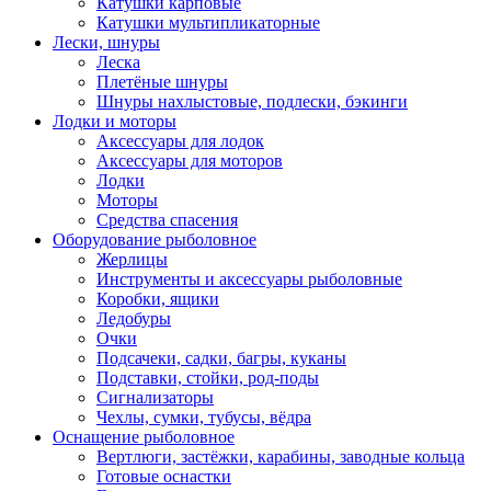
Катушки карповые
Катушки мультипликаторные
Лески, шнуры
Леска
Плетёные шнуры
Шнуры нахлыстовые, подлески, бэкинги
Лодки и моторы
Аксессуары для лодок
Аксессуары для моторов
Лодки
Моторы
Средства спасения
Оборудование рыболовное
Жерлицы
Инструменты и аксессуары рыболовные
Коробки, ящики
Ледобуры
Очки
Подсачеки, садки, багры, куканы
Подставки, стойки, род-поды
Сигнализаторы
Чехлы, сумки, тубусы, вёдра
Оснащение рыболовное
Вертлюги, застёжки, карабины, заводные кольца
Готовые оснастки