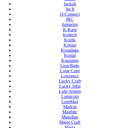
Jackall
Jig It
JJ-Connect
JRC
Jumprize
K-Karp
Keitech
Korda
Korum
Kosadaka
Kostal
Kuusamo
Lion Baits
Long Carp
Lowrance
Lucky Craft
Lucky John
Luhr Jensen
Lumicom
LureMax
Madcat
Magbite
Magellan
Major Craft
Maria