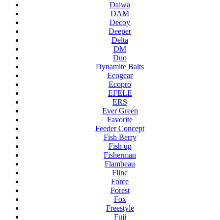
Daiwa
DAM
Decoy
Deeper
Delta
DM
Duo
Dynamite Baits
Ecogear
Ecopro
EFELE
ERS
Ever Green
Favorite
Feeder Concept
Fish Berry
Fish up
Fisherman
Flambeau
Flinc
Force
Forest
Fox
Freestyle
Fuji