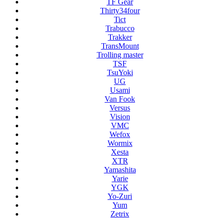
TF Gear
Thirty34four
Tict
Trabucco
Trakker
TransMount
Trolling master
TSF
TsuYoki
UG
Usami
Van Fook
Versus
Vision
VMC
Wefox
Wormix
Xesta
XTR
Yamashita
Yarie
YGK
Yo-Zuri
Yum
Zetrix