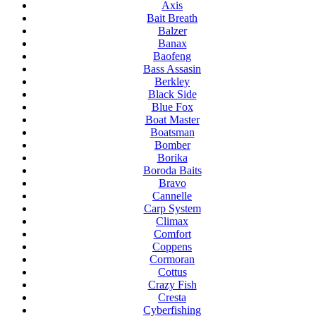
Axis
Bait Breath
Balzer
Banax
Baofeng
Bass Assasin
Berkley
Black Side
Blue Fox
Boat Master
Boatsman
Bomber
Borika
Boroda Baits
Bravo
Cannelle
Carp System
Climax
Comfort
Coppens
Cormoran
Cottus
Crazy Fish
Cresta
Cyberfishing