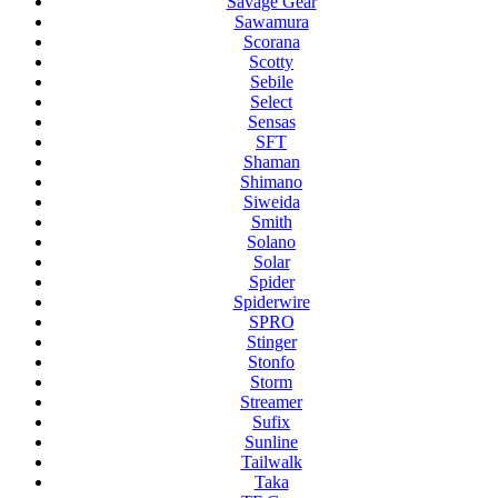
Savage Gear
Sawamura
Scorana
Scotty
Sebile
Select
Sensas
SFT
Shaman
Shimano
Siweida
Smith
Solano
Solar
Spider
Spiderwire
SPRO
Stinger
Stonfo
Storm
Streamer
Sufix
Sunline
Tailwalk
Taka