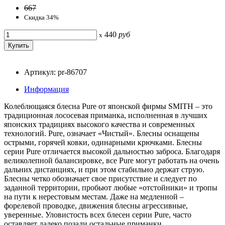
667
Скидка 34%
440
руб
x
Артикул: pr-86707
Информация
Колеблющаяся блесна Pure от японской фирмы SMITH – это
традиционная лососевая приманка, исполненная в лучших
японских традициях высокого качества и современных
технологий. Pure, означает «Чистый». Блесны оснащены
острыми, горячей ковки, одинарными крючками. Блесны
серии Pure отличается высокой дальностью заброса. Благодаря
великолепной балансировке, все Pure могут работать на очень
дальних дистанциях, и при этом стабильно держат струю.
Блесны четко обозначает свое присутствие и следует по
заданной территории, пробьют любые «отстойники» и тропы
на пути к нерестовым местам. Даже на медленной –
форелевой проводке, движения блесны агрессивные,
уверенные. Уловистость всех блесен серии Pure, часто
оставляет далеко позади остальные приманки.