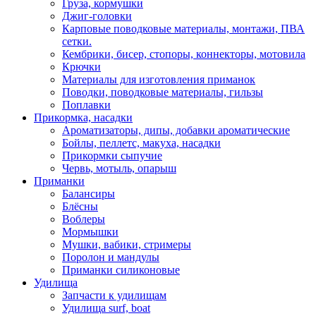
Груза, кормушки
Джиг-головки
Карповые поводковые материалы, монтажи, ПВА
сетки.
Кембрики, бисер, стопоры, коннекторы, мотовила
Крючки
Материалы для изготовления приманок
Поводки, поводковые материалы, гильзы
Поплавки
Прикормка, насадки
Ароматизаторы, дипы, добавки ароматические
Бойлы, пеллетс, макуха, насадки
Прикормки сыпучие
Червь, мотыль, опарыш
Приманки
Балансиры
Блёсны
Воблеры
Мормышки
Мушки, вабики, стримеры
Поролон и мандулы
Приманки силиконовые
Удилища
Запчасти к удилищам
Удилища surf, boat