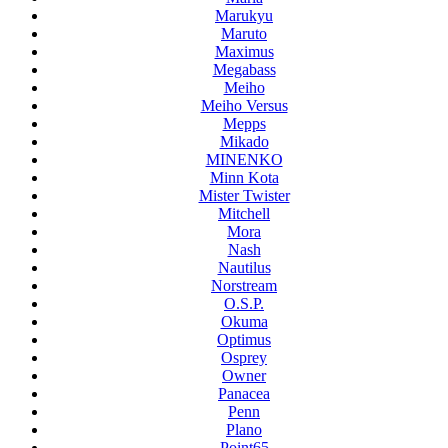
Marukyu
Maruto
Maximus
Megabass
Meiho
Meiho Versus
Mepps
Mikado
MINENKO
Minn Kota
Mister Twister
Mitchell
Mora
Nash
Nautilus
Norstream
O.S.P.
Okuma
Optimus
Osprey
Owner
Panacea
Penn
Plano
Point65