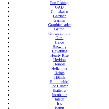
Fun Fishing
GAD
Gamakatsu
Gardner
Garmin
Graphiteleader
Grifon
Grows culture
Guru
Halco
Haswing
Hayabusa
Hearty Rise
Heddon
Heinola
Helicopter
Helios
Hitfish
Humminbird
Ice Hunter
Ikatteiru
Incubator
Intech
Iris
Isamu