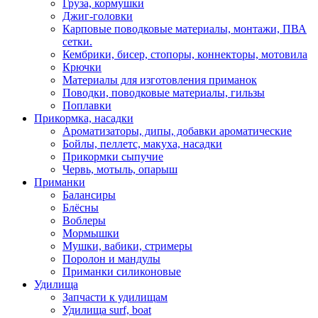
Груза, кормушки
Джиг-головки
Карповые поводковые материалы, монтажи, ПВА
сетки.
Кембрики, бисер, стопоры, коннекторы, мотовила
Крючки
Материалы для изготовления приманок
Поводки, поводковые материалы, гильзы
Поплавки
Прикормка, насадки
Ароматизаторы, дипы, добавки ароматические
Бойлы, пеллетс, макуха, насадки
Прикормки сыпучие
Червь, мотыль, опарыш
Приманки
Балансиры
Блёсны
Воблеры
Мормышки
Мушки, вабики, стримеры
Поролон и мандулы
Приманки силиконовые
Удилища
Запчасти к удилищам
Удилища surf, boat