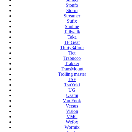
Stonfo
Storm
Streamer
Sufix
Sunline
Tailwalk
Taka
TF Gear
Thirty34four
Tict
Trabucco
Trakker
TransMount
Trolling master
TSF
TsuYoki
UG
Usami
Van Fook
Versus
Vision
VMC
Wefox
Wormix