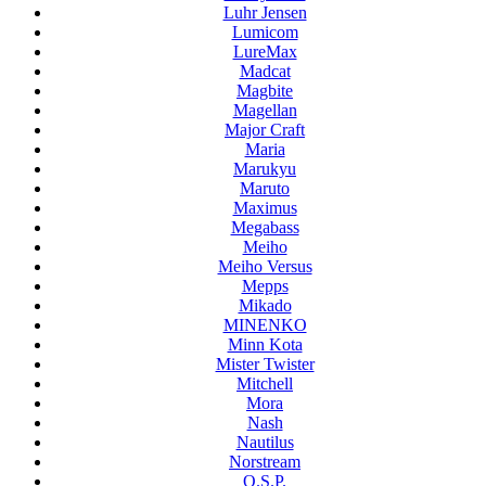
Luhr Jensen
Lumicom
LureMax
Madcat
Magbite
Magellan
Major Craft
Maria
Marukyu
Maruto
Maximus
Megabass
Meiho
Meiho Versus
Mepps
Mikado
MINENKO
Minn Kota
Mister Twister
Mitchell
Mora
Nash
Nautilus
Norstream
O.S.P.