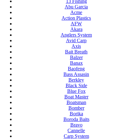
13 Fishing
Abu Garcia
Acme
Action Plastics
AFW
Akara
Anglers System
Avid Carp
Axis
Bait Breath
Balzer
Banax
Baofeng
Bass Assasin
Berkley
Black Side
Blue Fox
Boat Master
Boatsman
Bomber
Borika
Boroda Baits
Bravo
Cannelle
Carp System