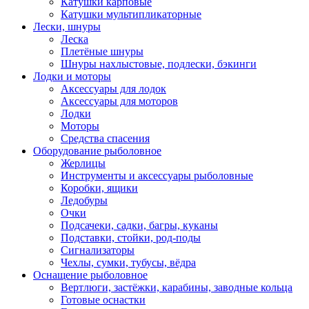
Катушки карповые
Катушки мультипликаторные
Лески, шнуры
Леска
Плетёные шнуры
Шнуры нахлыстовые, подлески, бэкинги
Лодки и моторы
Аксессуары для лодок
Аксессуары для моторов
Лодки
Моторы
Средства спасения
Оборудование рыболовное
Жерлицы
Инструменты и аксессуары рыболовные
Коробки, ящики
Ледобуры
Очки
Подсачеки, садки, багры, куканы
Подставки, стойки, род-поды
Сигнализаторы
Чехлы, сумки, тубусы, вёдра
Оснащение рыболовное
Вертлюги, застёжки, карабины, заводные кольца
Готовые оснастки