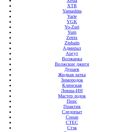
Xesta
XTR
Yamashita
Yarie
YGK
Yo-Zuri
Yum
Zetrix
Zipbaits
Адмирал
Аргут
Волжанка
Волжские джиги
Дунаев
Жидкая латка
Зимородок
Клинская
Левша-НН
Мастер лодок
Пирс
Практик
Следопыт
Сонар
СТЕС
Стэк