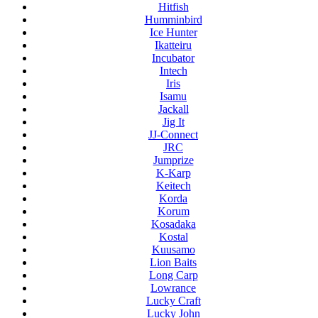
Hitfish
Humminbird
Ice Hunter
Ikatteiru
Incubator
Intech
Iris
Isamu
Jackall
Jig It
JJ-Connect
JRC
Jumprize
K-Karp
Keitech
Korda
Korum
Kosadaka
Kostal
Kuusamo
Lion Baits
Long Carp
Lowrance
Lucky Craft
Lucky John