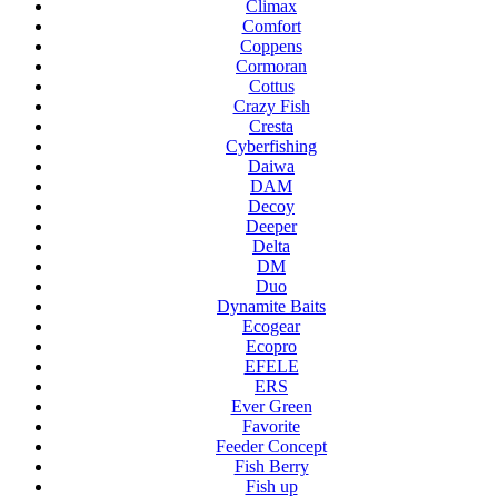
Climax
Comfort
Coppens
Cormoran
Cottus
Crazy Fish
Cresta
Cyberfishing
Daiwa
DAM
Decoy
Deeper
Delta
DM
Duo
Dynamite Baits
Ecogear
Ecopro
EFELE
ERS
Ever Green
Favorite
Feeder Concept
Fish Berry
Fish up