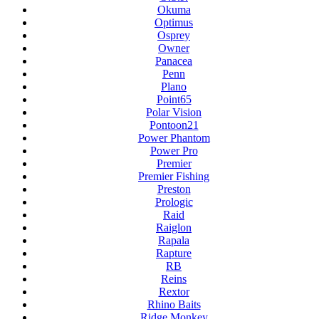
Okuma
Optimus
Osprey
Owner
Panacea
Penn
Plano
Point65
Polar Vision
Pontoon21
Power Phantom
Power Pro
Premier
Premier Fishing
Preston
Prologic
Raid
Raiglon
Rapala
Rapture
RB
Reins
Rextor
Rhino Baits
Ridge Monkey