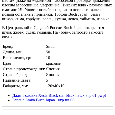
местам. Даже на медленной – лососевой проводке, движения
блесны агрессивные, уверенные. Никаких вяло - размазанных
имитаций!!! Уловистость блесны, часто оставляет далеко
позади остальные приманки. Трофеи Buch Japan - семга,
кижуч, сима, горбуша, голец, кумжа, ленок, таймень, чавыча.
В Центральной и Средней России Buch Japan покоряются
щука, жерех, судак, голавль. На «бою», запросто выкосит
окуня.
Бренд:
Smith
Длина, мм:
50
Вес изделия, гр:
10
Цвет:
красные
Страна происхождения:
Япония
Страна бренда:
Япония
Название цвета:
5
Габариты, мм:
120x40x10
Джиг-головка Xesta Black star black hawk 7гр 01.pwpl
Блесна Smith Buch Japan 10гр цв.06