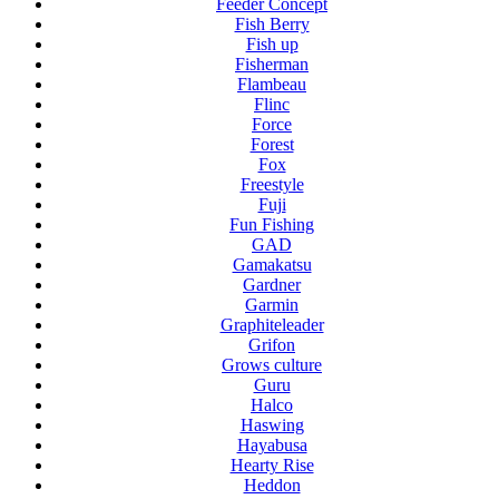
Feeder Concept
Fish Berry
Fish up
Fisherman
Flambeau
Flinc
Force
Forest
Fox
Freestyle
Fuji
Fun Fishing
GAD
Gamakatsu
Gardner
Garmin
Graphiteleader
Grifon
Grows culture
Guru
Halco
Haswing
Hayabusa
Hearty Rise
Heddon