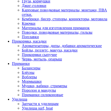
Груза, кормушки
Джиг-головки
Карповые поводковые материалы, монтажи, ПВА
сетки.
Кембрики, бисер, стопоры, коннекторы, мотовила
Крючки
Материалы для изготовления приманок
Поводки, поводковые материалы, гильзы
Поплавки
Прикормка, насадки
Ароматизаторы, дипы, добавки ароматические
Бойлы, пеллетс, макуха, насадки
Прикормки сыпучие
Червь, мотыль, опарыш
Приманки
Балансиры
Блёсны
Воблеры
Мормышки
Мушки, вабики, стримеры
Поролон и мандулы
Приманки силиконовые
Удилища
Запчасти к удилищам
Удилища surf, boat