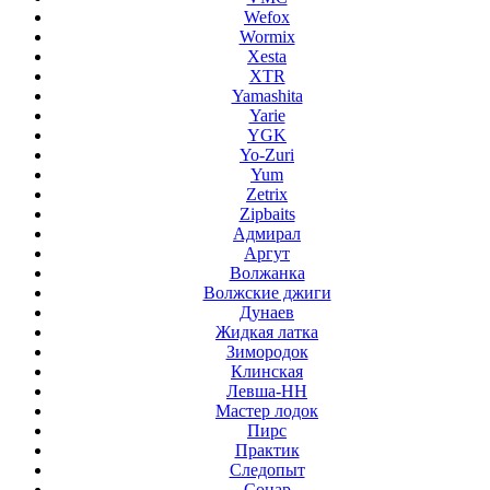
Wefox
Wormix
Xesta
XTR
Yamashita
Yarie
YGK
Yo-Zuri
Yum
Zetrix
Zipbaits
Адмирал
Аргут
Волжанка
Волжские джиги
Дунаев
Жидкая латка
Зимородок
Клинская
Левша-НН
Мастер лодок
Пирс
Практик
Следопыт
Сонар