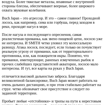
воздуха. Более тяжелые металлы, впаянные с внутренней
стороны блесны, обеспечивают веерные, более широкого
охвата звуковые колебания.
Buch Japan – это агрессор. И это – самое главное! Проходной
лосось, как например, сима или горбуша, перед заходом в
реки, проходят нагул в море.
После нагула и последующего опреснения, самая
реалистичная приманка, как звено пищевой цепи, лососю уже
не интересна. И SMITH четко уловил эту колоссальную
разницу. Атака лосося, последует, если только он почувствует
реальную угрозу от приманки, как от территориального
противника, или, как пожирателя икры. Понятно, что
приманки, имитирующие, раненых измученных рыбок и
прочих слабейших представителей акватории, лососю мало
интересны. И тут, все карты на руках у Buch Japan.
отличается высокой дальностью заброса. Благодаря
великолепной балансировке, Buch Japan может работать на
очень дальних дистанциях, и при этом стабильно работает на
струе. четко обозначает свое присутствие и следует по
заданной территории.
Пробьет любые «отстойники» и тропы на пути к нерестовым