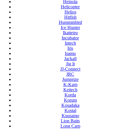
Heinola
Helicopter
Helios
Hitfish
Humminbird
Ice Hunter
Ikatteiru
Incubator
Intech
Iris
Isamu
Jackall
Jig It
JJ-Connect
JRC
Jumprize
K-Karp
Keitech
Korda
Korum
Kosadaka
Kostal
Kuusamo
Lion Baits
Long Carp