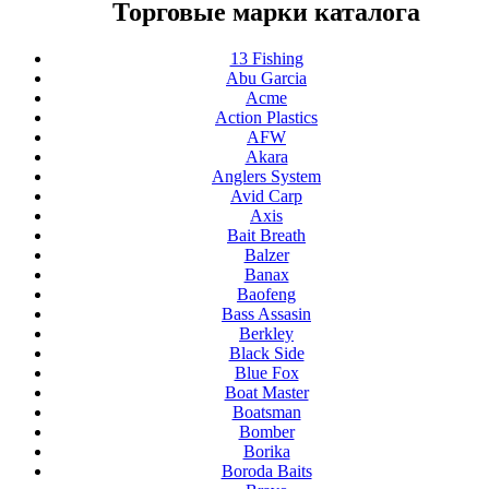
Торговые марки каталога
13 Fishing
Abu Garcia
Acme
Action Plastics
AFW
Akara
Anglers System
Avid Carp
Axis
Bait Breath
Balzer
Banax
Baofeng
Bass Assasin
Berkley
Black Side
Blue Fox
Boat Master
Boatsman
Bomber
Borika
Boroda Baits