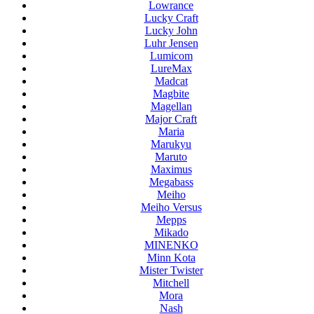
Lowrance
Lucky Craft
Lucky John
Luhr Jensen
Lumicom
LureMax
Madcat
Magbite
Magellan
Major Craft
Maria
Marukyu
Maruto
Maximus
Megabass
Meiho
Meiho Versus
Mepps
Mikado
MINENKO
Minn Kota
Mister Twister
Mitchell
Mora
Nash