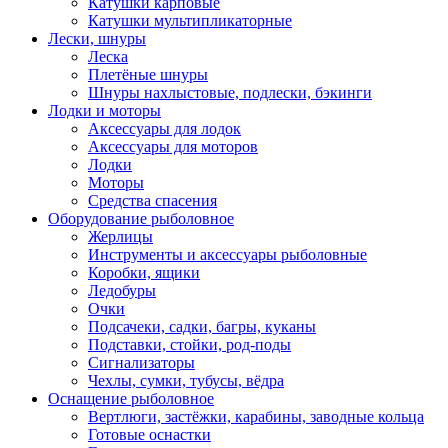
Катушки карповые
Катушки мультипликаторные
Лески, шнуры
Леска
Плетёные шнуры
Шнуры нахлыстовые, подлески, бэкинги
Лодки и моторы
Аксессуары для лодок
Аксессуары для моторов
Лодки
Моторы
Средства спасения
Оборудование рыболовное
Жерлицы
Инструменты и аксессуары рыболовные
Коробки, ящики
Ледобуры
Очки
Подсачеки, садки, багры, куканы
Подставки, стойки, род-поды
Сигнализаторы
Чехлы, сумки, тубусы, вёдра
Оснащение рыболовное
Вертлюги, застёжки, карабины, заводные кольца
Готовые оснастки