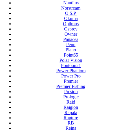
Nautilus
Norstream
O.S.P.
Okuma
Optimus
Osprey
Owner
Panacea
Penn
Plano
Point65
Polar Vision
Pontoon21
Power Phantom
Power Pro
Premier
Premier Fishing
Preston
Prologic
Raid
Raiglon
Rapala
Rapture
RB
Reins