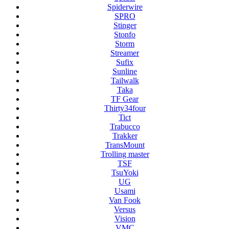
Spiderwire
SPRO
Stinger
Stonfo
Storm
Streamer
Sufix
Sunline
Tailwalk
Taka
TF Gear
Thirty34four
Tict
Trabucco
Trakker
TransMount
Trolling master
TSF
TsuYoki
UG
Usami
Van Fook
Versus
Vision
VMC