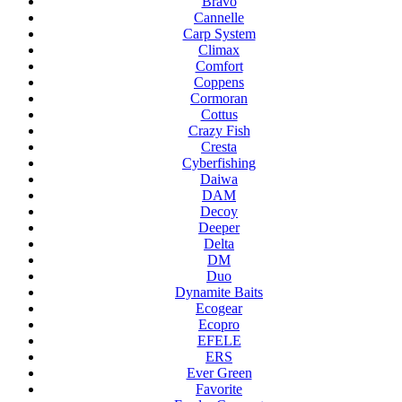
Bravo
Cannelle
Carp System
Climax
Comfort
Coppens
Cormoran
Cottus
Crazy Fish
Cresta
Cyberfishing
Daiwa
DAM
Decoy
Deeper
Delta
DM
Duo
Dynamite Baits
Ecogear
Ecopro
EFELE
ERS
Ever Green
Favorite