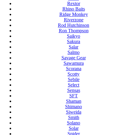
Rextor
Rhino Baits
Ridge Monkey
Riverzone
Rod Hutchinson
Ron Thompson
Saikyo
Sakura
Salar
Salmo
Savage Gear
Sawamura
Scorana
Scotty
Sebile
Select
Sensas
SFT
Shaman
Shimano
Siweida
Smith
Solano
Solar
Spider