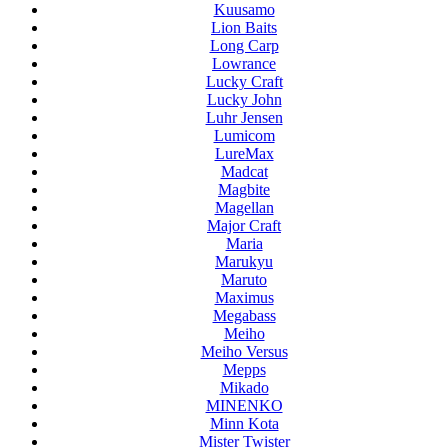
Kuusamo
Lion Baits
Long Carp
Lowrance
Lucky Craft
Lucky John
Luhr Jensen
Lumicom
LureMax
Madcat
Magbite
Magellan
Major Craft
Maria
Marukyu
Maruto
Maximus
Megabass
Meiho
Meiho Versus
Mepps
Mikado
MINENKO
Minn Kota
Mister Twister