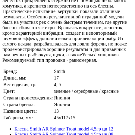
лепесток прикреплен к стержню не с помощью небольшого
хомутика, а крепится непосредственно на ось блесны.
Практические испытание 'вертушки' показали отличные
результаты. Особенно результативной игра данной модели
была на участках рек с очень быстрым течением, где другие
блесны сбиваются с игры. Вращаясь вокруг оси, лепесток,
кроме характерной вибрации, создает и неповторимый
шумовой эффект, дополнительно привлекающий рыбу. Из
самого начала, разрабатывалась для ловли форели, но позже
продемонстрировала хорошие результаты и для привычных
нам речных рыб: окуня, щуки, а также'белых' хищников.
Рекомендуемый тип проводки - равномерная.
Бренд:
Smith
Длина, мм:
17
Вес изделия, гр:
4, 5
Цвет:
зеленые / серебряные / красные
Страна происхождения:
Япония
Страна бренда:
Япония
Название цвета:
13
Габариты, мм:
45x117x15
Блесна Smith AR Spinner Trout model 4,5гр цв 12
Блесна Smith AR Spinner Trout model 4,5гр цв 08