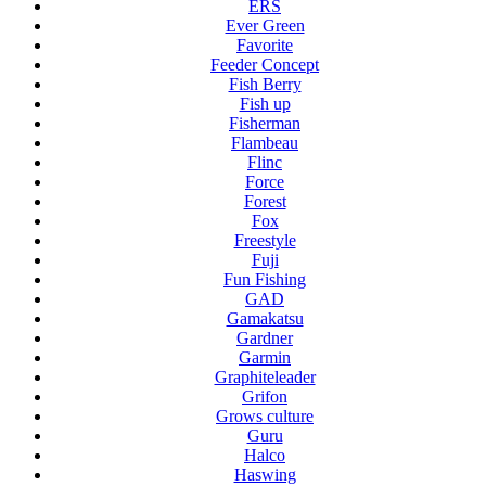
ERS
Ever Green
Favorite
Feeder Concept
Fish Berry
Fish up
Fisherman
Flambeau
Flinc
Force
Forest
Fox
Freestyle
Fuji
Fun Fishing
GAD
Gamakatsu
Gardner
Garmin
Graphiteleader
Grifon
Grows culture
Guru
Halco
Haswing