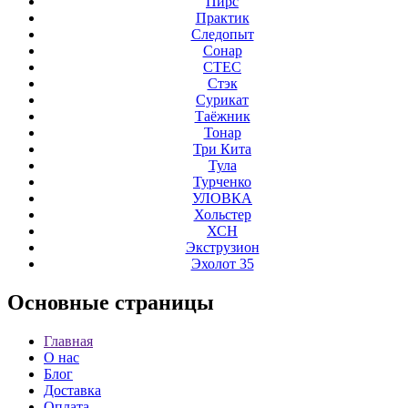
Пирс
Практик
Следопыт
Сонар
СТЕС
Стэк
Сурикат
Таёжник
Тонар
Три Кита
Тула
Турченко
УЛОВКА
Хольстер
ХСН
Экструзион
Эхолот 35
Основные
страницы
Главная
О нас
Блог
Доставка
Оплата