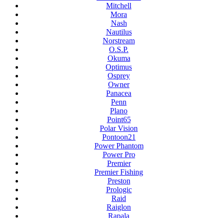
Mitchell
Mora
Nash
Nautilus
Norstream
O.S.P.
Okuma
Optimus
Osprey
Owner
Panacea
Penn
Plano
Point65
Polar Vision
Pontoon21
Power Phantom
Power Pro
Premier
Premier Fishing
Preston
Prologic
Raid
Raiglon
Rapala