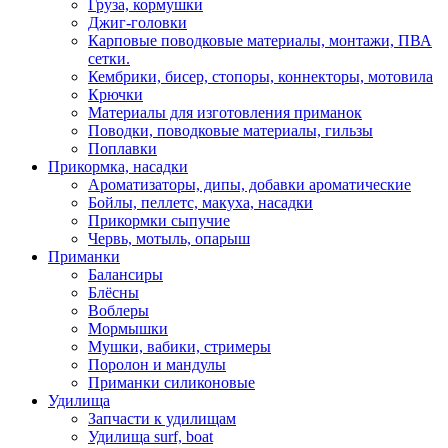
Груза, кормушки
Джиг-головки
Карповые поводковые материалы, монтажи, ПВА
сетки.
Кембрики, бисер, стопоры, коннекторы, мотовила
Крючки
Материалы для изготовления приманок
Поводки, поводковые материалы, гильзы
Поплавки
Прикормка, насадки
Ароматизаторы, дипы, добавки ароматические
Бойлы, пеллетс, макуха, насадки
Прикормки сыпучие
Червь, мотыль, опарыш
Приманки
Балансиры
Блёсны
Воблеры
Мормышки
Мушки, вабики, стримеры
Поролон и мандулы
Приманки силиконовые
Удилища
Запчасти к удилищам
Удилища surf, boat