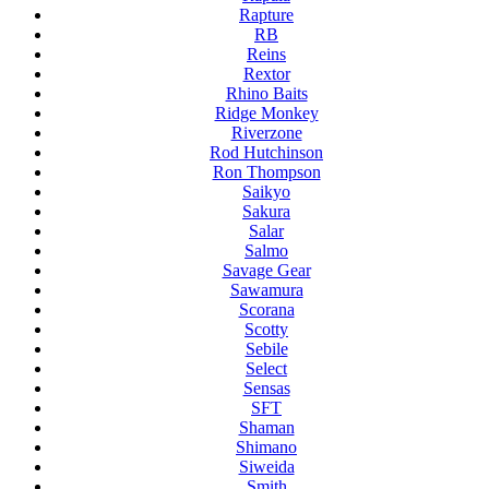
Rapture
RB
Reins
Rextor
Rhino Baits
Ridge Monkey
Riverzone
Rod Hutchinson
Ron Thompson
Saikyo
Sakura
Salar
Salmo
Savage Gear
Sawamura
Scorana
Scotty
Sebile
Select
Sensas
SFT
Shaman
Shimano
Siweida
Smith