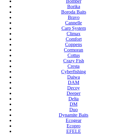
Bomber
Borika
Boroda Baits
Bravo
Cannelle
Carp System
Climax
Comfort
Coppens
Cormoran
Cottus
Crazy Fish
Cresta
Cyberfishing
Daiwa
DAM
Decoy
Deeper
Delta
DM
Duo
Dynamite Baits
Ecogear
Ecopro
EFELE