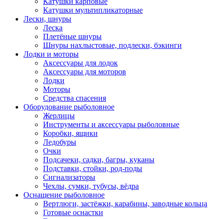
Катушки карповые
Катушки мультипликаторные
Лески, шнуры
Леска
Плетёные шнуры
Шнуры нахлыстовые, подлески, бэкинги
Лодки и моторы
Аксессуары для лодок
Аксессуары для моторов
Лодки
Моторы
Средства спасения
Оборудование рыболовное
Жерлицы
Инструменты и аксессуары рыболовные
Коробки, ящики
Ледобуры
Очки
Подсачеки, садки, багры, куканы
Подставки, стойки, род-поды
Сигнализаторы
Чехлы, сумки, тубусы, вёдра
Оснащение рыболовное
Вертлюги, застёжки, карабины, заводные кольца
Готовые оснастки