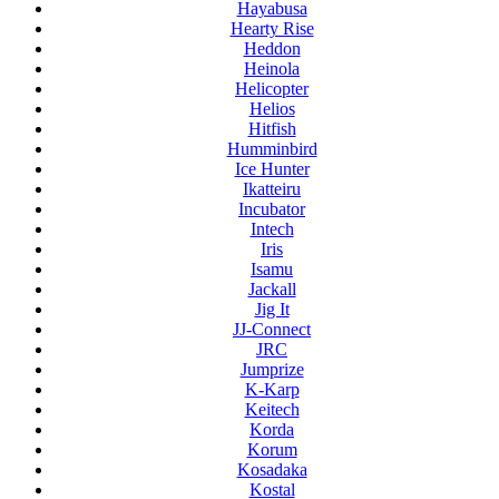
Hayabusa
Hearty Rise
Heddon
Heinola
Helicopter
Helios
Hitfish
Humminbird
Ice Hunter
Ikatteiru
Incubator
Intech
Iris
Isamu
Jackall
Jig It
JJ-Connect
JRC
Jumprize
K-Karp
Keitech
Korda
Korum
Kosadaka
Kostal