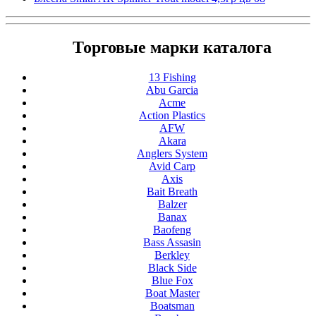
Торговые марки каталога
13 Fishing
Abu Garcia
Acme
Action Plastics
AFW
Akara
Anglers System
Avid Carp
Axis
Bait Breath
Balzer
Banax
Baofeng
Bass Assasin
Berkley
Black Side
Blue Fox
Boat Master
Boatsman