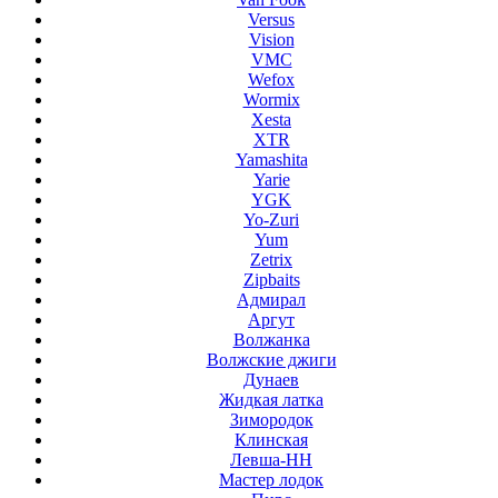
Versus
Vision
VMC
Wefox
Wormix
Xesta
XTR
Yamashita
Yarie
YGK
Yo-Zuri
Yum
Zetrix
Zipbaits
Адмирал
Аргут
Волжанка
Волжские джиги
Дунаев
Жидкая латка
Зимородок
Клинская
Левша-НН
Мастер лодок