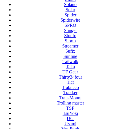
Solano
Solar
Spider
Spiderwire
SPRO
Stinger
Stonfo
Storm
Streamer
Sufix
Sunline
Tailwalk
Taka
TF Gear
Thirty34four
Tict
Trabucco
Trakker
TransMount
Trolling master
TSF
TsuYoki
UG
Usami
Van Fook