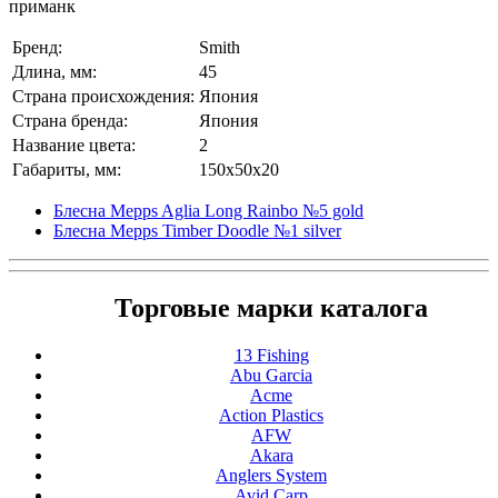
приманк
Бренд:
Smith
Длина, мм:
45
Страна происхождения:
Япония
Страна бренда:
Япония
Название цвета:
2
Габариты, мм:
150x50x20
Блесна Mepps Aglia Long Rainbo №5 gold
Блесна Mepps Timber Doodle №1 silver
Торговые марки каталога
13 Fishing
Abu Garcia
Acme
Action Plastics
AFW
Akara
Anglers System
Avid Carp