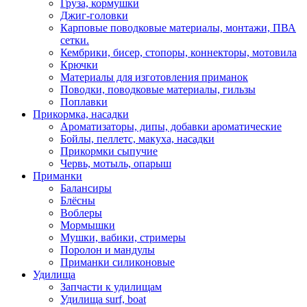
Груза, кормушки
Джиг-головки
Карповые поводковые материалы, монтажи, ПВА
сетки.
Кембрики, бисер, стопоры, коннекторы, мотовила
Крючки
Материалы для изготовления приманок
Поводки, поводковые материалы, гильзы
Поплавки
Прикормка, насадки
Ароматизаторы, дипы, добавки ароматические
Бойлы, пеллетс, макуха, насадки
Прикормки сыпучие
Червь, мотыль, опарыш
Приманки
Балансиры
Блёсны
Воблеры
Мормышки
Мушки, вабики, стримеры
Поролон и мандулы
Приманки силиконовые
Удилища
Запчасти к удилищам
Удилища surf, boat