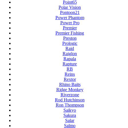
Point65
Polar Vision
Pontoon21
Power Phantom
Power Pro
Premier
Premier Fishing
Preston
Prologic
Raid
Raiglon
Rapala
Rapture
RB
Reins
Rextor
Rhino Baits
Ridge Monkey
Riverzone
Rod Hutchinson
Ron Thompson
Saikyo
Sakura
Salar
Salmo