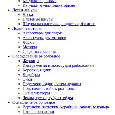
Катушки карповые
Катушки мультипликаторные
Лески, шнуры
Леска
Плетёные шнуры
Шнуры нахлыстовые, подлески, бэкинги
Лодки и моторы
Аксессуары для лодок
Аксессуары для моторов
Лодки
Моторы
Средства спасения
Оборудование рыболовное
Жерлицы
Инструменты и аксессуары рыболовные
Коробки, ящики
Ледобуры
Очки
Подсачеки, садки, багры, куканы
Подставки, стойки, род-поды
Сигнализаторы
Чехлы, сумки, тубусы, вёдра
Оснащение рыболовное
Вертлюги, застёжки, карабины, заводные кольца
Готовые оснастки