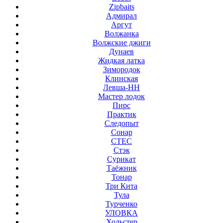
Zipbaits
Адмирал
Аргут
Волжанка
Волжские джиги
Дунаев
Жидкая латка
Зимородок
Клинская
Левша-НН
Мастер лодок
Пирс
Практик
Следопыт
Сонар
СТЕС
Стэк
Сурикат
Таёжник
Тонар
Три Кита
Тула
Турченко
УЛОВКА
Хольстер