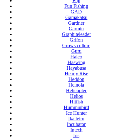
Fuji
Fun Fishing
GAD
Gamakatsu
Gardner
Garmin
Graphiteleader
Grifon
Grows culture
Guru
Halco
Haswing
Hayabusa
Hearty Rise
Heddon
Heinola
Helicopter
Helios
Hitfish
Humminbird
Ice Hunter
Ikatteiru
Incubator
Intech
Iris