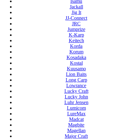
Isamu
Jackall
Jig It
JJ-Connect
JRC
Jumprize
K-Karp
Keitech
Korda
Korum
Kosadaka
Kostal
Kuusamo
Lion Baits
Long Carp
Lowrance
Lucky Craft
Lucky John
Luhr Jensen
Lumicom
LureMax
Madcat
Magbite
Magellan
Major Craft