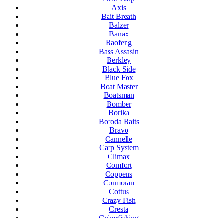
Axis
Bait Breath
Balzer
Banax
Baofeng
Bass Assasin
Berkley
Black Side
Blue Fox
Boat Master
Boatsman
Bomber
Borika
Boroda Baits
Bravo
Cannelle
Carp System
Climax
Comfort
Coppens
Cormoran
Cottus
Crazy Fish
Cresta
Cyberfishing