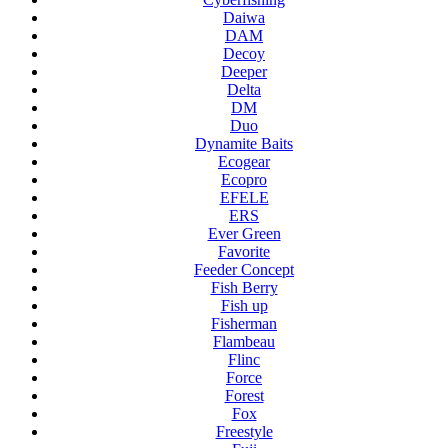
Daiwa
DAM
Decoy
Deeper
Delta
DM
Duo
Dynamite Baits
Ecogear
Ecopro
EFELE
ERS
Ever Green
Favorite
Feeder Concept
Fish Berry
Fish up
Fisherman
Flambeau
Flinc
Force
Forest
Fox
Freestyle