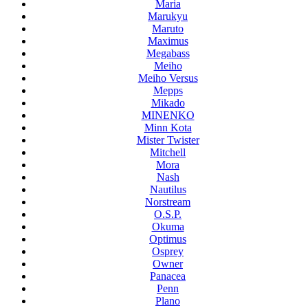
Maria
Marukyu
Maruto
Maximus
Megabass
Meiho
Meiho Versus
Mepps
Mikado
MINENKO
Minn Kota
Mister Twister
Mitchell
Mora
Nash
Nautilus
Norstream
O.S.P.
Okuma
Optimus
Osprey
Owner
Panacea
Penn
Plano