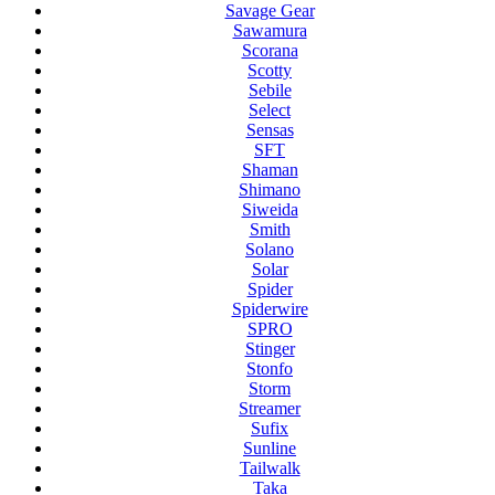
Savage Gear
Sawamura
Scorana
Scotty
Sebile
Select
Sensas
SFT
Shaman
Shimano
Siweida
Smith
Solano
Solar
Spider
Spiderwire
SPRO
Stinger
Stonfo
Storm
Streamer
Sufix
Sunline
Tailwalk
Taka