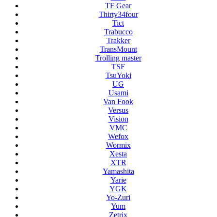
TF Gear
Thirty34four
Tict
Trabucco
Trakker
TransMount
Trolling master
TSF
TsuYoki
UG
Usami
Van Fook
Versus
Vision
VMC
Wefox
Wormix
Xesta
XTR
Yamashita
Yarie
YGK
Yo-Zuri
Yum
Zetrix