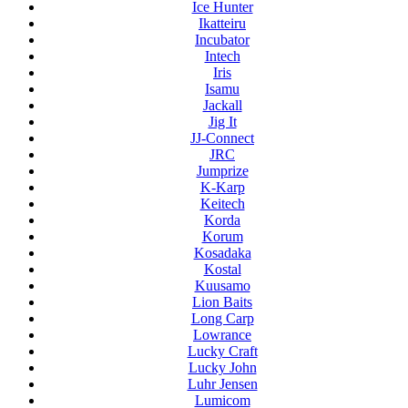
Ice Hunter
Ikatteiru
Incubator
Intech
Iris
Isamu
Jackall
Jig It
JJ-Connect
JRC
Jumprize
K-Karp
Keitech
Korda
Korum
Kosadaka
Kostal
Kuusamo
Lion Baits
Long Carp
Lowrance
Lucky Craft
Lucky John
Luhr Jensen
Lumicom