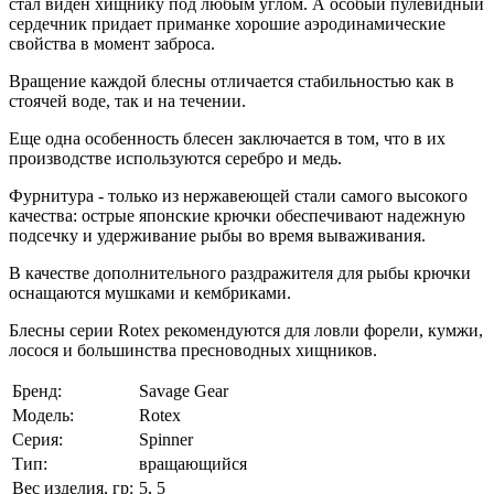
стал виден хищнику под любым углом. А особый пулевидный
сердечник придает приманке хорошие аэродинамические
свойства в момент заброса.
Вращение каждой блесны отличается стабильностью как в
стоячей воде, так и на течении.
Еще одна особенность блесен заключается в том, что в их
производстве используются серебро и медь.
Фурнитура - только из нержавеющей стали самого высокого
качества: острые японские крючки обеспечивают надежную
подсечку и удерживание рыбы во время вываживания.
В качестве дополнительного раздражителя для рыбы крючки
оснащаются мушками и кембриками.
Блесны серии Rotex рекомендуются для ловли форели, кумжи,
лосося и большинства пресноводных хищников.
Бренд:
Savage Gear
Модель:
Rotex
Серия:
Spinner
Тип:
вращающийся
Вес изделия, гр:
5, 5