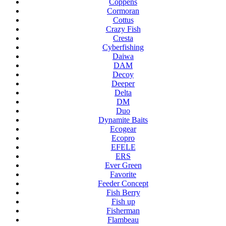
Coppens
Cormoran
Cottus
Crazy Fish
Cresta
Cyberfishing
Daiwa
DAM
Decoy
Deeper
Delta
DM
Duo
Dynamite Baits
Ecogear
Ecopro
EFELE
ERS
Ever Green
Favorite
Feeder Concept
Fish Berry
Fish up
Fisherman
Flambeau