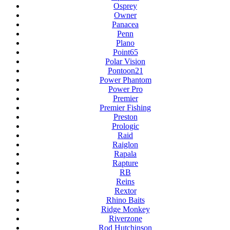
Osprey
Owner
Panacea
Penn
Plano
Point65
Polar Vision
Pontoon21
Power Phantom
Power Pro
Premier
Premier Fishing
Preston
Prologic
Raid
Raiglon
Rapala
Rapture
RB
Reins
Rextor
Rhino Baits
Ridge Monkey
Riverzone
Rod Hutchinson