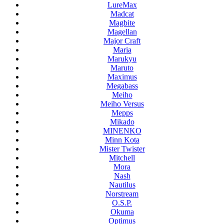
LureMax
Madcat
Magbite
Magellan
Major Craft
Maria
Marukyu
Maruto
Maximus
Megabass
Meiho
Meiho Versus
Mepps
Mikado
MINENKO
Minn Kota
Mister Twister
Mitchell
Mora
Nash
Nautilus
Norstream
O.S.P.
Okuma
Optimus