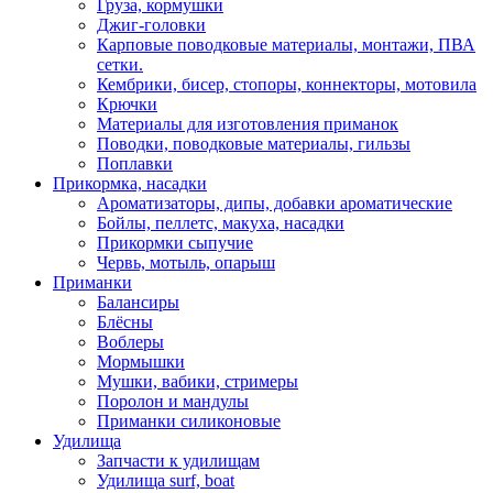
Груза, кормушки
Джиг-головки
Карповые поводковые материалы, монтажи, ПВА
сетки.
Кембрики, бисер, стопоры, коннекторы, мотовила
Крючки
Материалы для изготовления приманок
Поводки, поводковые материалы, гильзы
Поплавки
Прикормка, насадки
Ароматизаторы, дипы, добавки ароматические
Бойлы, пеллетс, макуха, насадки
Прикормки сыпучие
Червь, мотыль, опарыш
Приманки
Балансиры
Блёсны
Воблеры
Мормышки
Мушки, вабики, стримеры
Поролон и мандулы
Приманки силиконовые
Удилища
Запчасти к удилищам
Удилища surf, boat