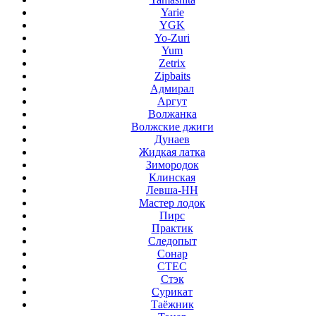
Yarie
YGK
Yo-Zuri
Yum
Zetrix
Zipbaits
Адмирал
Аргут
Волжанка
Волжские джиги
Дунаев
Жидкая латка
Зимородок
Клинская
Левша-НН
Мастер лодок
Пирс
Практик
Следопыт
Сонар
СТЕС
Стэк
Сурикат
Таёжник