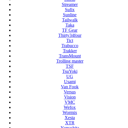
Streamer
Sufix
Sunline
Tailwalk
Taka
TF Gear
Thirty34four
Tict
Trabucco
Trakker
TransMount
Trolling master
TSF
TsuYoki
UG
Usami
Van Fook
Versus
Vision
VMC
Wefox
Wormix
Xesta
XTR
Yamashita