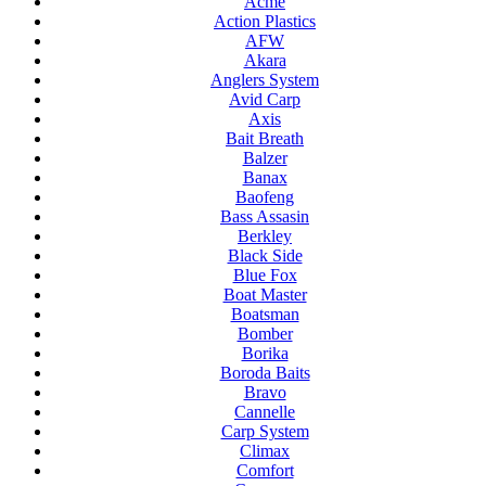
Acme
Action Plastics
AFW
Akara
Anglers System
Avid Carp
Axis
Bait Breath
Balzer
Banax
Baofeng
Bass Assasin
Berkley
Black Side
Blue Fox
Boat Master
Boatsman
Bomber
Borika
Boroda Baits
Bravo
Cannelle
Carp System
Climax
Comfort