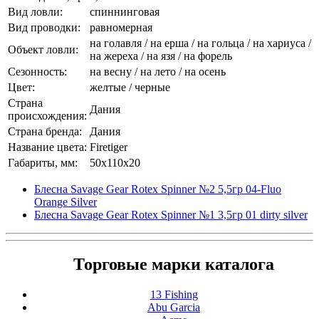
Вид ловли:
спиннинговая
Вид проводки:
равномерная
на голавля / на ерша / на гольца / на хариуса /
Объект ловли:
на жереха / на язя / на форель
Сезонность:
на весну / на лето / на осень
Цвет:
желтые / черные
Страна
Дания
происхождения:
Страна бренда:
Дания
Название цвета:
Firetiger
Габариты, мм:
50x110x20
Блесна Savage Gear Rotex Spinner №2 5,5гр 04-Fluo
Orange Silver
Блесна Savage Gear Rotex Spinner №1 3,5гр 01 dirty silver
Торговые марки каталога
13 Fishing
Abu Garcia