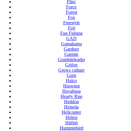
Flinc
Force
Forest
Fox
Freestyle
Fuji
Fun Fishing
GAD
Gamakatsu
Gardner
Garmin
Graphiteleader
Grifon
Grows culture
Guru
Halco
Haswing
Hayabusa
Hearty Rise
Heddon
Heinola
Helicopter
Helios
Hitfish
Humminbird