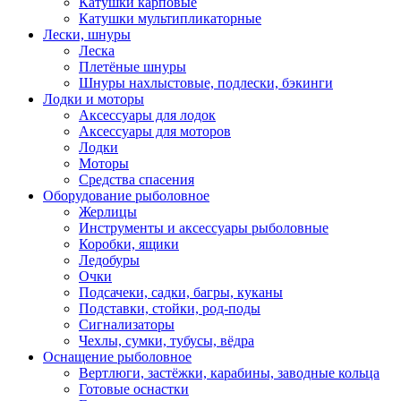
Катушки карповые
Катушки мультипликаторные
Лески, шнуры
Леска
Плетёные шнуры
Шнуры нахлыстовые, подлески, бэкинги
Лодки и моторы
Аксессуары для лодок
Аксессуары для моторов
Лодки
Моторы
Средства спасения
Оборудование рыболовное
Жерлицы
Инструменты и аксессуары рыболовные
Коробки, ящики
Ледобуры
Очки
Подсачеки, садки, багры, куканы
Подставки, стойки, род-поды
Сигнализаторы
Чехлы, сумки, тубусы, вёдра
Оснащение рыболовное
Вертлюги, застёжки, карабины, заводные кольца
Готовые оснастки