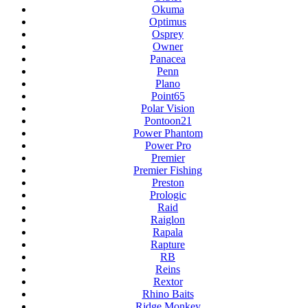
Okuma
Optimus
Osprey
Owner
Panacea
Penn
Plano
Point65
Polar Vision
Pontoon21
Power Phantom
Power Pro
Premier
Premier Fishing
Preston
Prologic
Raid
Raiglon
Rapala
Rapture
RB
Reins
Rextor
Rhino Baits
Ridge Monkey