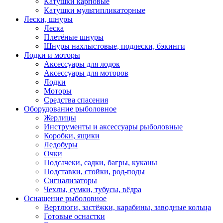
Катушки карповые
Катушки мультипликаторные
Лески, шнуры
Леска
Плетёные шнуры
Шнуры нахлыстовые, подлески, бэкинги
Лодки и моторы
Аксессуары для лодок
Аксессуары для моторов
Лодки
Моторы
Средства спасения
Оборудование рыболовное
Жерлицы
Инструменты и аксессуары рыболовные
Коробки, ящики
Ледобуры
Очки
Подсачеки, садки, багры, куканы
Подставки, стойки, род-поды
Сигнализаторы
Чехлы, сумки, тубусы, вёдра
Оснащение рыболовное
Вертлюги, застёжки, карабины, заводные кольца
Готовые оснастки