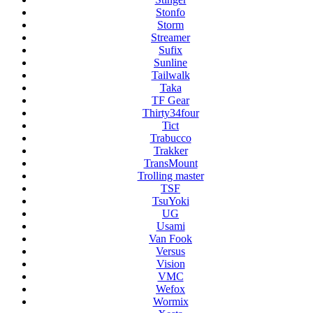
Stonfo
Storm
Streamer
Sufix
Sunline
Tailwalk
Taka
TF Gear
Thirty34four
Tict
Trabucco
Trakker
TransMount
Trolling master
TSF
TsuYoki
UG
Usami
Van Fook
Versus
Vision
VMC
Wefox
Wormix