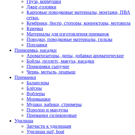
Груза, кормушки
Джиг-головки
Карповые поводковые материалы, монтажи, ПВА
сетки.
Кембрики, бисер, стопоры, коннекторы, мотовила
Крючки
Материалы для изготовления приманок
Поводки, поводковые материалы, гильзы
Поплавки
Прикормка, насадки
Ароматизаторы, дипы, добавки ароматические
Бойлы, пеллетс, макуха, насадки
Прикормки сыпучие
Червь, мотыль, опарыш
Приманки
Балансиры
Блёсны
Воблеры
Мормышки
Мушки, вабики, стримеры
Поролон и мандулы
Приманки силиконовые
Удилища
Запчасти к удилищам
Удилища surf, boat