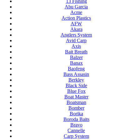
13 Fishing
Abu Garcia
Acme
Action Plastics
AFW
Akara
Anglers System
Avid Carp
Axis
Bait Breath
Balzer
Banax
Baofeng
Bass Assasin
Berkley
Black Side
Blue Fox
Boat Master
Boatsman
Bomber
Borika
Boroda Baits
Bravo
Cannelle
Carp System