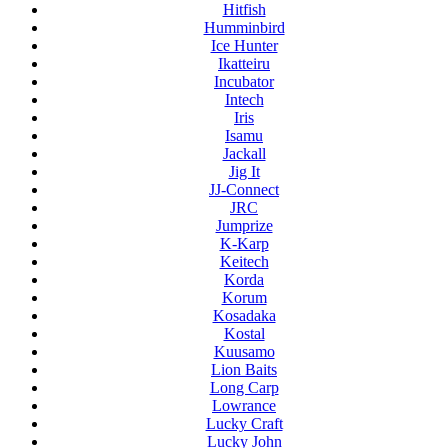
Hitfish
Humminbird
Ice Hunter
Ikatteiru
Incubator
Intech
Iris
Isamu
Jackall
Jig It
JJ-Connect
JRC
Jumprize
K-Karp
Keitech
Korda
Korum
Kosadaka
Kostal
Kuusamo
Lion Baits
Long Carp
Lowrance
Lucky Craft
Lucky John