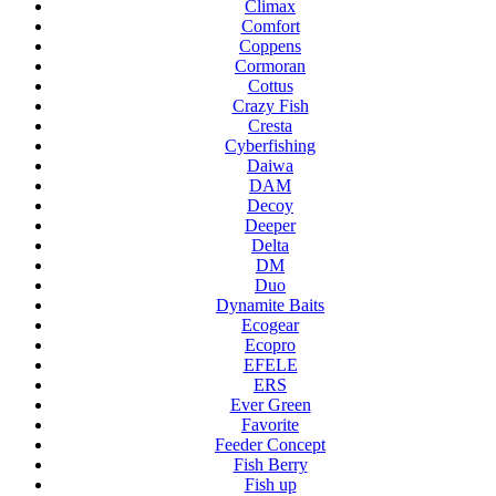
Climax
Comfort
Coppens
Cormoran
Cottus
Crazy Fish
Cresta
Cyberfishing
Daiwa
DAM
Decoy
Deeper
Delta
DM
Duo
Dynamite Baits
Ecogear
Ecopro
EFELE
ERS
Ever Green
Favorite
Feeder Concept
Fish Berry
Fish up