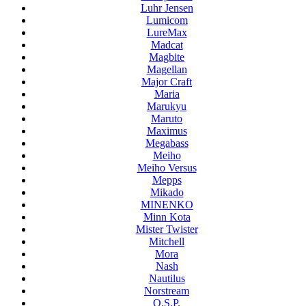
Luhr Jensen
Lumicom
LureMax
Madcat
Magbite
Magellan
Major Craft
Maria
Marukyu
Maruto
Maximus
Megabass
Meiho
Meiho Versus
Mepps
Mikado
MINENKO
Minn Kota
Mister Twister
Mitchell
Mora
Nash
Nautilus
Norstream
O.S.P.