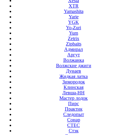
Xesta
XTR
Yamashita
Yarie
YGK
Yo-Zuri
Yum
Zetrix
Zipbaits
Адмирал
Аргут
Волжанка
Волжские джиги
Дунаев
Жидкая латка
Зимородок
Клинская
Левша-НН
Мастер лодок
Пирс
Практик
Следопыт
Сонар
СТЕС
Стэк