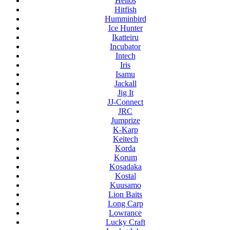
Helios
Hitfish
Humminbird
Ice Hunter
Ikatteiru
Incubator
Intech
Iris
Isamu
Jackall
Jig It
JJ-Connect
JRC
Jumprize
K-Karp
Keitech
Korda
Korum
Kosadaka
Kostal
Kuusamo
Lion Baits
Long Carp
Lowrance
Lucky Craft