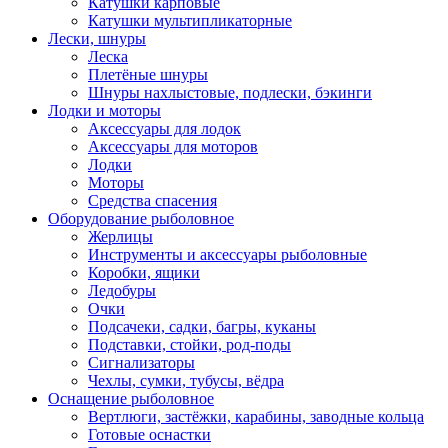
Катушки карповые
Катушки мультипликаторные
Лески, шнуры
Леска
Плетёные шнуры
Шнуры нахлыстовые, подлески, бэкинги
Лодки и моторы
Аксессуары для лодок
Аксессуары для моторов
Лодки
Моторы
Средства спасения
Оборудование рыболовное
Жерлицы
Инструменты и аксессуары рыболовные
Коробки, ящики
Ледобуры
Очки
Подсачеки, садки, багры, куканы
Подставки, стойки, род-поды
Сигнализаторы
Чехлы, сумки, тубусы, вёдра
Оснащение рыболовное
Вертлюги, застёжки, карабины, заводные кольца
Готовые оснастки