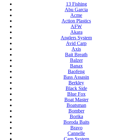
13 Fishing
Abu Garcia
Acme
Action Plastics
AFW
Akara
Anglers System
Avid Carp
Axis
Bait Breath
Balzer
Banax
Baofeng
Bass Assasin
Berkley
Black Side
Blue Fox
Boat Master
Boatsman
Bomber
Borika
Boroda Baits
Bravo
Cannelle
Carp System