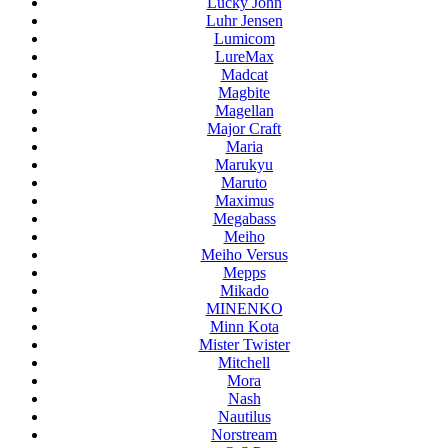
Lucky John
Luhr Jensen
Lumicom
LureMax
Madcat
Magbite
Magellan
Major Craft
Maria
Marukyu
Maruto
Maximus
Megabass
Meiho
Meiho Versus
Mepps
Mikado
MINENKO
Minn Kota
Mister Twister
Mitchell
Mora
Nash
Nautilus
Norstream