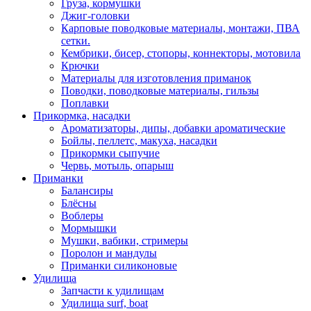
Груза, кормушки
Джиг-головки
Карповые поводковые материалы, монтажи, ПВА
сетки.
Кембрики, бисер, стопоры, коннекторы, мотовила
Крючки
Материалы для изготовления приманок
Поводки, поводковые материалы, гильзы
Поплавки
Прикормка, насадки
Ароматизаторы, дипы, добавки ароматические
Бойлы, пеллетс, макуха, насадки
Прикормки сыпучие
Червь, мотыль, опарыш
Приманки
Балансиры
Блёсны
Воблеры
Мормышки
Мушки, вабики, стримеры
Поролон и мандулы
Приманки силиконовые
Удилища
Запчасти к удилищам
Удилища surf, boat