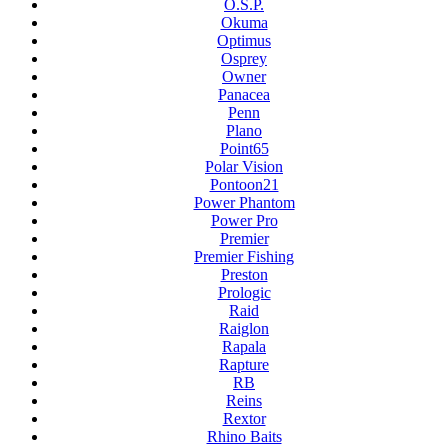
O.S.P.
Okuma
Optimus
Osprey
Owner
Panacea
Penn
Plano
Point65
Polar Vision
Pontoon21
Power Phantom
Power Pro
Premier
Premier Fishing
Preston
Prologic
Raid
Raiglon
Rapala
Rapture
RB
Reins
Rextor
Rhino Baits