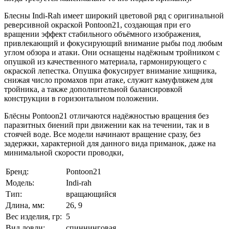
Блесны Indi-Rah имеет широкий цветовой ряд с оригинальной
реверсивной окраской Pontoon21, создающая при его
вращении эффект стабильного объёмного изображения,
привлекающий и фокусирующий внимание рыбы под любым
углом обзора и атаки. Они оснащены надёжным тройником с
опушкой из качественного материала, гармонирующего с
окраской лепестка. Опушка фокусирует внимание хищника,
снижая число промахов при атаке, служит камуфляжем для
тройника, а также дополнительной балансировкой
конструкции в горизонтальном положении.
Блёсны Pontoon21 отличаются надёжностью вращения без
паразитных биений при движении как на течении, так и в
стоячей воде. Все модели начинают вращение сразу, без
задержки, характерной для данного вида приманок, даже на
минимальной скорости проводки,
Бренд:
Pontoon21
Модель:
Indi-rah
Тип:
вращающийся
Длина, мм:
26, 9
Вес изделия, гр:
5
Вид ловли:
спиннинговая