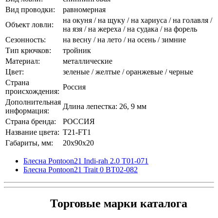
Вид проводки:
равномерная
на окуня / на щуку / на хариуса / на голавля /
Объект ловли:
на язя / на жереха / на судака / на форель
Сезонность:
на весну / на лето / на осень / зимние
Тип крючков:
тройник
Материал:
металлические
Цвет:
зеленые / желтые / оранжевые / черные
Страна
Россия
происхождения:
Дополнительная
Длина лепестка: 26, 9 мм
информация:
Страна бренда:
РОССИЯ
Название цвета:
T21-FT1
Габариты, мм:
20x90x20
Блесна Pontoon21 Indi-rah 2.0 T01-071
Блесна Pontoon21 Trait 0 BT02-082
Торговые марки каталога