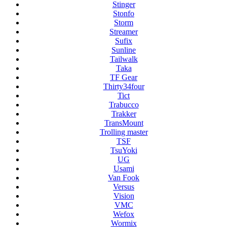
Stinger
Stonfo
Storm
Streamer
Sufix
Sunline
Tailwalk
Taka
TF Gear
Thirty34four
Tict
Trabucco
Trakker
TransMount
Trolling master
TSF
TsuYoki
UG
Usami
Van Fook
Versus
Vision
VMC
Wefox
Wormix