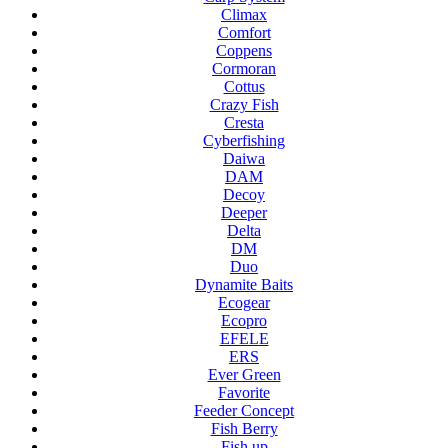
Climax
Comfort
Coppens
Cormoran
Cottus
Crazy Fish
Cresta
Cyberfishing
Daiwa
DAM
Decoy
Deeper
Delta
DM
Duo
Dynamite Baits
Ecogear
Ecopro
EFELE
ERS
Ever Green
Favorite
Feeder Concept
Fish Berry
Fish up