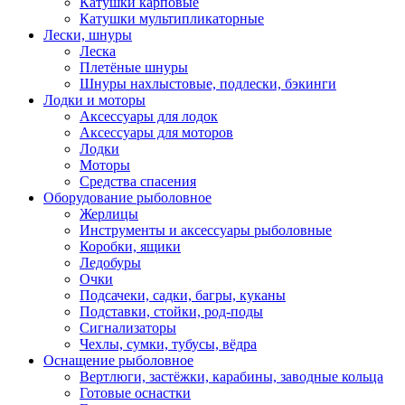
Катушки карповые
Катушки мультипликаторные
Лески, шнуры
Леска
Плетёные шнуры
Шнуры нахлыстовые, подлески, бэкинги
Лодки и моторы
Аксессуары для лодок
Аксессуары для моторов
Лодки
Моторы
Средства спасения
Оборудование рыболовное
Жерлицы
Инструменты и аксессуары рыболовные
Коробки, ящики
Ледобуры
Очки
Подсачеки, садки, багры, куканы
Подставки, стойки, род-поды
Сигнализаторы
Чехлы, сумки, тубусы, вёдра
Оснащение рыболовное
Вертлюги, застёжки, карабины, заводные кольца
Готовые оснастки