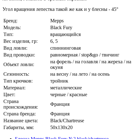
Угол вращения лепестка такой же как и у блесны - 45°
Бренд:
Mepps
Модель:
Black Fury
Тип:
вращающийся
Вес изделия, гр:
6, 5
Вид ловли:
спиннинговая
Вид проводки:
равномерная / stop&go / твичинг
на форель / на голавля / на жереха / на
Объект ловли:
окуня
Сезонность:
на весну / на лето / на осень
Тип крючков:
тройник
Материал:
металлические
Цвет:
черные / красные
Страна
Франция
происхождения:
Страна бренда:
Франция
Название цвета:
Black/Chartreuse
Габариты, мм:
50x130x20
Блесна Mepps Black Fury №2 black/chartreuse