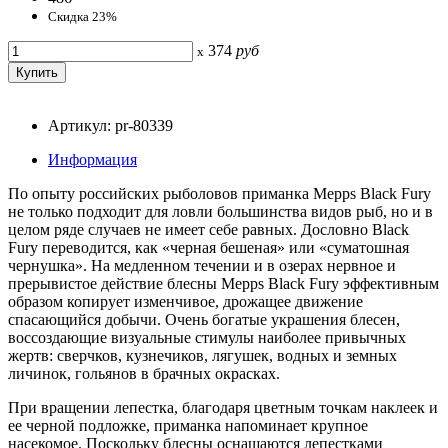
Скидка 23%
374
руб
x
Артикул: pr-80339
Информация
По опыту российских рыболовов приманка Mepps Black Fury
не только подходит для ловли большинства видов рыб, но и в
целом ряде случаев не имеет себе равных. Дословно Black
Fury переводится, как «черная бешеная» или «суматошная
чернушка». На медленном течении и в озерах нервное и
прерывистое действие блесны Mepps Black Fury эффективным
образом копирует изменчивое, дрожащее движение
спасающийся добычи. Очень богатые украшения блесен,
воссоздающие визуальные стимулы наиболее привычных
жертв: сверчков, кузнечиков, лягушек, водных и земных
личинок, гольянов в брачных окрасках.
При вращении лепестка, благодаря цветным точкам наклеек и
ее черной подложке, приманка напоминает крупное
насекомое. Поскольку блесны оснащаются лепестками