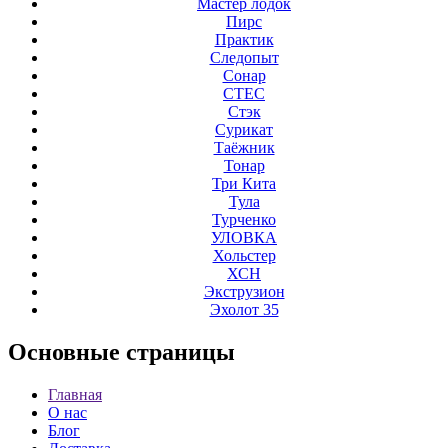
Мастер лодок
Пирс
Практик
Следопыт
Сонар
СТЕС
Стэк
Сурикат
Таёжник
Тонар
Три Кита
Тула
Турченко
УЛОВКА
Хольстер
ХСН
Экструзион
Эхолот 35
Основные
страницы
Главная
О нас
Блог