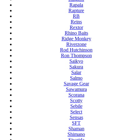
Rapala
Rapture
RB
Reins
Rextor
Rhino Baits
Ridge Monkey
Riverzone
Rod Hutchinson
Ron Thompson
Saikyo
Sakura
Salar
Salmo
Savage Gear
Sawamura
Scorana
Scotty
Sebile
Select
Sensas
SFT
Shaman
Shimano
Siweida