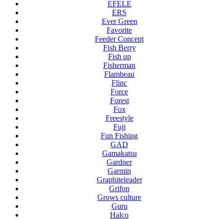
EFELE
ERS
Ever Green
Favorite
Feeder Concept
Fish Berry
Fish up
Fisherman
Flambeau
Flinc
Force
Forest
Fox
Freestyle
Fuji
Fun Fishing
GAD
Gamakatsu
Gardner
Garmin
Graphiteleader
Grifon
Grows culture
Guru
Halco