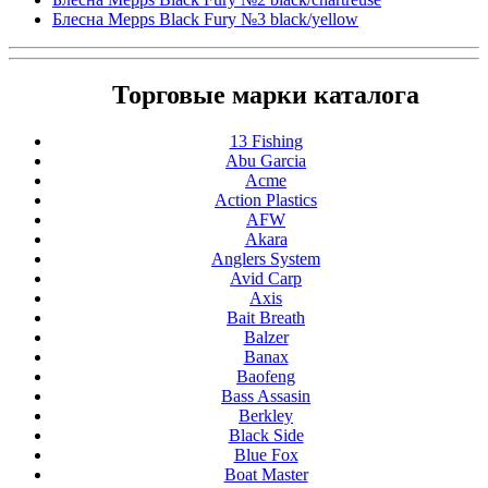
Блесна Mepps Black Fury №3 black/yellow
Торговые марки каталога
13 Fishing
Abu Garcia
Acme
Action Plastics
AFW
Akara
Anglers System
Avid Carp
Axis
Bait Breath
Balzer
Banax
Baofeng
Bass Assasin
Berkley
Black Side
Blue Fox
Boat Master