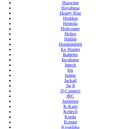
Haswing
Hayabusa
Hearty Rise
Heddon
Heinola
Helicopter
Helios
Hitfish
Humminbird
Ice Hunter
Ikatteiru
Incubator
Intech
Iris
Isamu
Jackall
Jig It
JJ-Connect
JRC
Jumprize
K-Karp
Keitech
Korda
Korum
Kosadaka