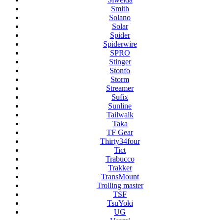
Smith
Solano
Solar
Spider
Spiderwire
SPRO
Stinger
Stonfo
Storm
Streamer
Sufix
Sunline
Tailwalk
Taka
TF Gear
Thirty34four
Tict
Trabucco
Trakker
TransMount
Trolling master
TSF
TsuYoki
UG