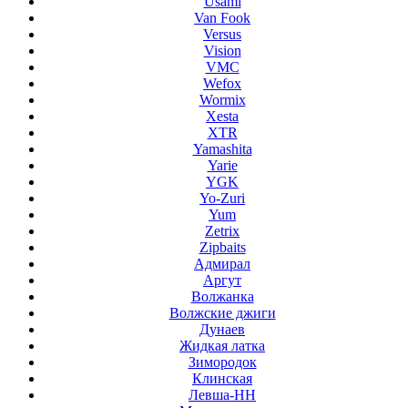
Usami
Van Fook
Versus
Vision
VMC
Wefox
Wormix
Xesta
XTR
Yamashita
Yarie
YGK
Yo-Zuri
Yum
Zetrix
Zipbaits
Адмирал
Аргут
Волжанка
Волжские джиги
Дунаев
Жидкая латка
Зимородок
Клинская
Левша-НН