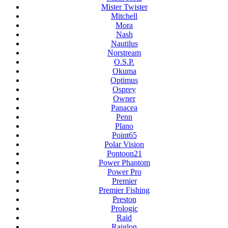
Mister Twister
Mitchell
Mora
Nash
Nautilus
Norstream
O.S.P.
Okuma
Optimus
Osprey
Owner
Panacea
Penn
Plano
Point65
Polar Vision
Pontoon21
Power Phantom
Power Pro
Premier
Premier Fishing
Preston
Prologic
Raid
Raiglon