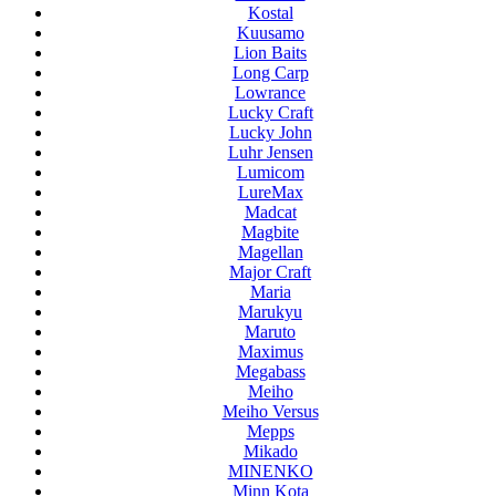
Kostal
Kuusamo
Lion Baits
Long Carp
Lowrance
Lucky Craft
Lucky John
Luhr Jensen
Lumicom
LureMax
Madcat
Magbite
Magellan
Major Craft
Maria
Marukyu
Maruto
Maximus
Megabass
Meiho
Meiho Versus
Mepps
Mikado
MINENKO
Minn Kota