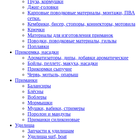
Груза, кормушки
Джиг-головки
Карповые поводковые материалы, монтажи, ПВА
сетки.
Кембрики, бисер, стопоры, коннекторы, мотовила
Крючки
Материалы для изготовления приманок
Поводки, поводковые материалы, гильзы
Поплавки
Прикормка, насадки
Ароматизаторы, дипы, добавки ароматические
Бойлы, пеллетс, макуха, насадки
Прикормки сыпучие
Червь, мотыль, опарыш
Приманки
Балансиры
Блёсны
Воблеры
Мормышки
Мушки, вабики, стримеры
Поролон и мандулы
Приманки силиконовые
Удилища
Запчасти к удилищам
Удилища surf, boat