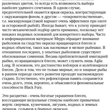
различных цветов, то всегда есть возможность выбора
наиболее удачного сочетания. В одном случае,
предпочтительней окажется яркая окраска, контрастирующая
с окружающим фоном, в другом — «покровительственная»,
т.е. маскирующая (такой вариант очень эффективен при охоте
за осторожной рыбой). Иногда бывает, что к успеху приводит
чисто механический подбор цвета приманки, поскольку нет
никаких видимых оснований для конкретного выбора. Часто
в информационном материале Mepps обращает внимание
рыболовов на сходство окраски вращающихся блесен и
водных объектов, таких как насекомые и мелкие рыбешки. В
отношении последних, у опытных рыболовов существуют
обоснованные сомнения. Весьма приблизительной имитацией
рыбки, из вращающихся блесен, может служить лишь Aglia
Long. В основном, это достоинство воблеров и колеблющихся
блесен. Дело в том, что не только мирные, но и хищные рыбы
в раннем периоде своего развития проходят насекомоядную
стадию. Естественно, что рефлекторная память сохраняется
очень долго, этим, вероятно, и объясняются феноменальные
способности Black Fury.
Эти расцветки - очень богатые украшения блесен,
воссоздающие визуальные стимулы наиболее привычных
жертв: сверчков, кузнечиков, лягушек, водных и земных
личинок, гольянов в брачных окрасках.