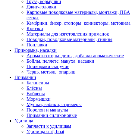
Груза, кормушки
Джиг-головки
Карповые поводковые материалы, монтажи, ПВА
сетки.
Кембрики, бисер, стопоры, коннекторы, мотовила
Крючки
Материалы для изготовления приманок
Поводки, поводковые материалы, гильзы
Поплавки
Прикормка, насадки
Ароматизаторы, дипы, добавки ароматические
Бойлы, пеллетс, макуха, насадки
Прикормки сыпучие
Червь, мотыль, опарыш
Приманки
Балансиры
Блёсны
Воблеры
Мормышки
Мушки, вабики, стримеры
Поролон и мандулы
Приманки силиконовые
Удилища
Запчасти к удилищам
Удилища surf, boat