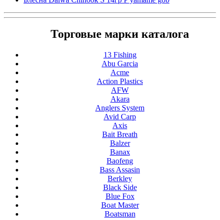
Торговые марки каталога
13 Fishing
Abu Garcia
Acme
Action Plastics
AFW
Akara
Anglers System
Avid Carp
Axis
Bait Breath
Balzer
Banax
Baofeng
Bass Assasin
Berkley
Black Side
Blue Fox
Boat Master
Boatsman