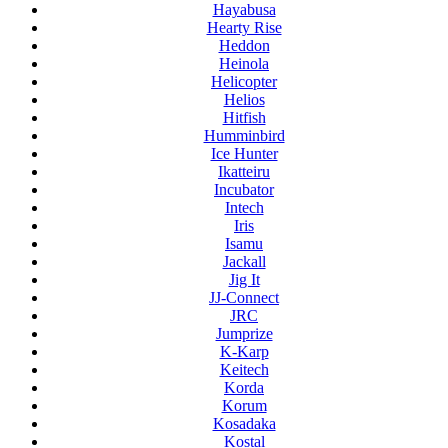
Hayabusa
Hearty Rise
Heddon
Heinola
Helicopter
Helios
Hitfish
Humminbird
Ice Hunter
Ikatteiru
Incubator
Intech
Iris
Isamu
Jackall
Jig It
JJ-Connect
JRC
Jumprize
K-Karp
Keitech
Korda
Korum
Kosadaka
Kostal