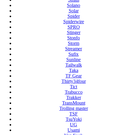
Solano
Solar
Spider
Spiderwire
SPRO
Stinger
Stonfo
Storm
Streamer
Sufix
Sunline
Tailwalk
Taka
TF Gear
Thirty34four
Tict
Trabucco
Trakker
TransMount
Trolling master
TSF
TsuYoki
UG
Usami