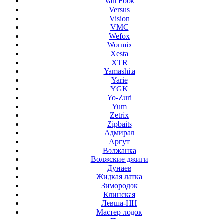
Van Fook
Versus
Vision
VMC
Wefox
Wormix
Xesta
XTR
Yamashita
Yarie
YGK
Yo-Zuri
Yum
Zetrix
Zipbaits
Адмирал
Аргут
Волжанка
Волжские джиги
Дунаев
Жидкая латка
Зимородок
Клинская
Левша-НН
Мастер лодок