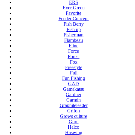
ERS
Ever Green
Favorite
Feeder Concept
Fish Berry
Fish up
Fisherman
Flambeau
Flinc
Force
Forest
Fox
Freestyle
Fuji
Fun Fishing
GAD
Gamakatsu
Gardner
Garmin
Graphiteleader
Grifon
Grows culture
Guru
Halco
Haswing