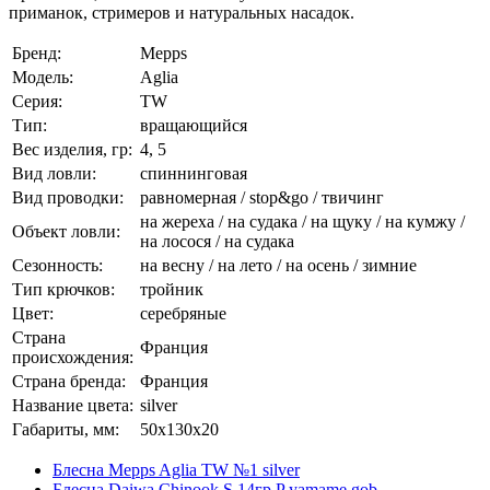
приманок, стримеров и натуральных насадок.
Бренд:
Mepps
Модель:
Aglia
Серия:
TW
Тип:
вращающийся
Вес изделия, гр:
4, 5
Вид ловли:
спиннинговая
Вид проводки:
равномерная / stop&go / твичинг
на жереха / на судака / на щуку / на кумжу /
Объект ловли:
на лосося / на судака
Сезонность:
на весну / на лето / на осень / зимние
Тип крючков:
тройник
Цвет:
серебряные
Страна
Франция
происхождения:
Страна бренда:
Франция
Название цвета:
silver
Габариты, мм:
50x130x20
Блесна Mepps Aglia TW №1 silver
Блесна Daiwa Chinook S 14гр P yamame gob