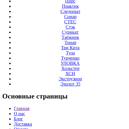
Пирс
Практик
Следопыт
Сонар
СТЕС
Стэк
Сурикат
Таёжник
Тонар
Три Кита
Тула
Турченко
УЛОВКА
Хольстер
ХСН
Экструзион
Эхолот 35
Основные
страницы
Главная
О нас
Блог
Доставка