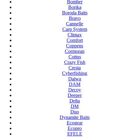
Bomber
Borika
Boroda Baits
Bravo
Cannelle
Carp System
Climax
Comfort
Coppens
Cormoran
Cottus
Crazy Fish
Cresta
Cyberfishing
Daiwa
DAM
Decoy
Deeper
Delta
DM
Duo
Dynamite Baits
Ecogear
Ecopro
EFELE