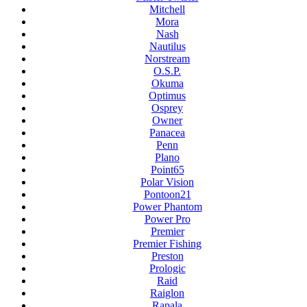
Mitchell
Mora
Nash
Nautilus
Norstream
O.S.P.
Okuma
Optimus
Osprey
Owner
Panacea
Penn
Plano
Point65
Polar Vision
Pontoon21
Power Phantom
Power Pro
Premier
Premier Fishing
Preston
Prologic
Raid
Raiglon
Rapala