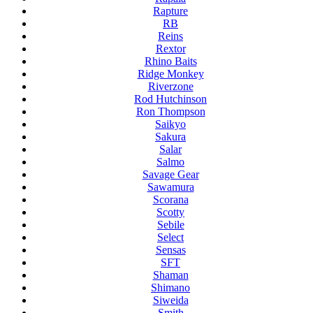
Rapture
RB
Reins
Rextor
Rhino Baits
Ridge Monkey
Riverzone
Rod Hutchinson
Ron Thompson
Saikyo
Sakura
Salar
Salmo
Savage Gear
Sawamura
Scorana
Scotty
Sebile
Select
Sensas
SFT
Shaman
Shimano
Siweida
Smith