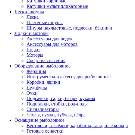
Катушки карповые
Катушки мультипликаторные
Лески, шнуры
Леска
Плетёные шнуры
Шнуры нахлыстовые, подлески, бэкинги
Лодки и моторы
Аксессуары для лодок
Аксессуары для моторов
Лодки
Моторы
Средства спасения
Оборудование рыболовное
Жерлицы
Инструменты и аксессуары рыболовные
Коробки, ящики
Ледобуры
Очки
Подсачеки, садки, багры, куканы
Подставки, стойки, род-поды
Сигнализаторы
Чехлы, сумки, тубусы, вёдра
Оснащение рыболовное
Вертлюги, застёжки, карабины, заводные кольца
Готовые оснастки