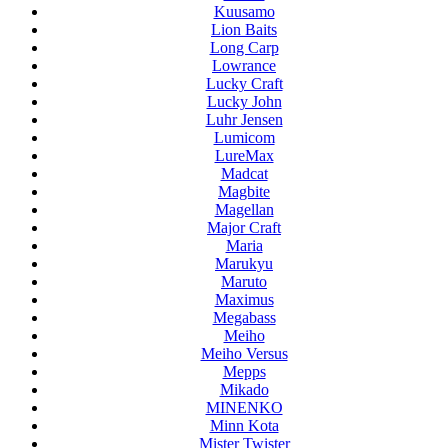
Kuusamo
Lion Baits
Long Carp
Lowrance
Lucky Craft
Lucky John
Luhr Jensen
Lumicom
LureMax
Madcat
Magbite
Magellan
Major Craft
Maria
Marukyu
Maruto
Maximus
Megabass
Meiho
Meiho Versus
Mepps
Mikado
MINENKO
Minn Kota
Mister Twister