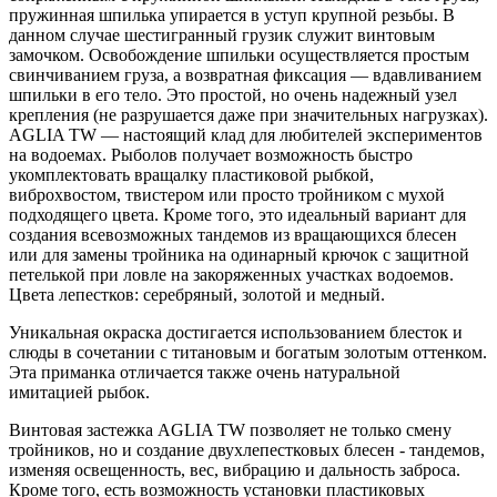
пружинная шпилька упирается в уступ крупной резьбы. В
данном случае шестигранный грузик служит винтовым
замочком. Освобождение шпильки осуществляется простым
свинчиванием груза, а возвратная фиксация — вдавливанием
шпильки в его тело. Это простой, но очень надежный узел
крепления (не разрушается даже при значительных нагрузках).
AGLIA TW — настоящий клад для любителей экспериментов
на водоемах. Рыболов получает возможность быстро
укомплектовать вращалку пластиковой рыбкой,
виброхвостом, твистером или просто тройником с мухой
подходящего цвета. Кроме того, это идеальный вариант для
создания всевозможных тандемов из вращающихся блесен
или для замены тройника на одинарный крючок с защитной
петелькой при ловле на закоряженных участках водоемов.
Цвета лепестков: серебряный, золотой и медный.
Уникальная окраска достигается использованием блесток и
слюды в сочетании с титановым и богатым золотым оттенком.
Эта приманка отличается также очень натуральной
имитацией рыбок.
Винтовая застежка AGLIA TW позволяет не только смену
тройников, но и создание двухлепестковых блесен - тандемов,
изменяя освещенность, вес, вибрацию и дальность заброса.
Кроме того, есть возможность установки пластиковых