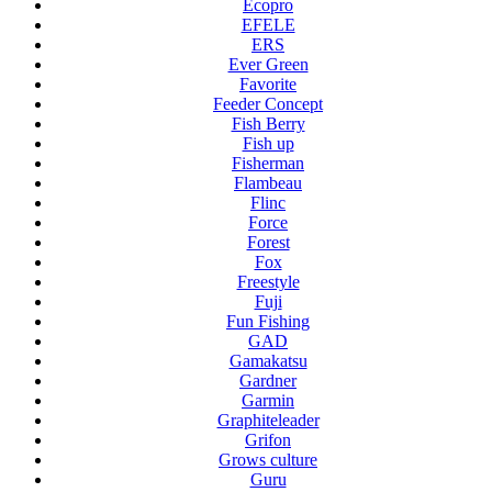
Ecopro
EFELE
ERS
Ever Green
Favorite
Feeder Concept
Fish Berry
Fish up
Fisherman
Flambeau
Flinc
Force
Forest
Fox
Freestyle
Fuji
Fun Fishing
GAD
Gamakatsu
Gardner
Garmin
Graphiteleader
Grifon
Grows culture
Guru