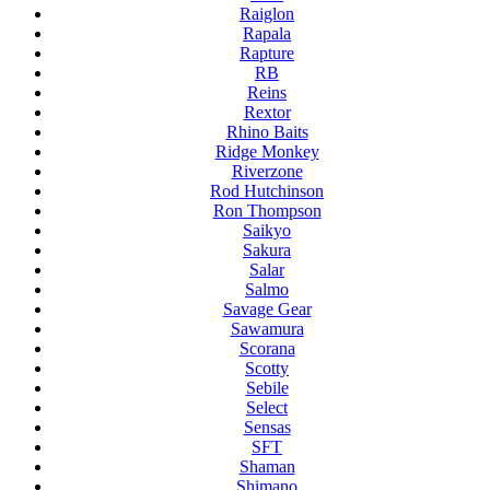
Raiglon
Rapala
Rapture
RB
Reins
Rextor
Rhino Baits
Ridge Monkey
Riverzone
Rod Hutchinson
Ron Thompson
Saikyo
Sakura
Salar
Salmo
Savage Gear
Sawamura
Scorana
Scotty
Sebile
Select
Sensas
SFT
Shaman
Shimano