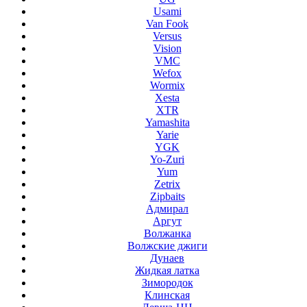
Usami
Van Fook
Versus
Vision
VMC
Wefox
Wormix
Xesta
XTR
Yamashita
Yarie
YGK
Yo-Zuri
Yum
Zetrix
Zipbaits
Адмирал
Аргут
Волжанка
Волжские джиги
Дунаев
Жидкая латка
Зимородок
Клинская