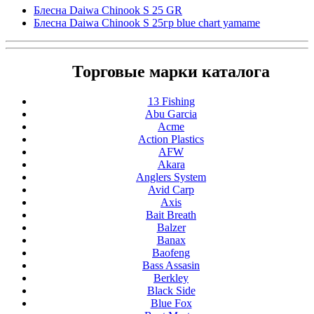
Блесна Daiwa Chinook S 25 GR
Блесна Daiwa Chinook S 25гр blue chart yamame
Торговые марки каталога
13 Fishing
Abu Garcia
Acme
Action Plastics
AFW
Akara
Anglers System
Avid Carp
Axis
Bait Breath
Balzer
Banax
Baofeng
Bass Assasin
Berkley
Black Side
Blue Fox