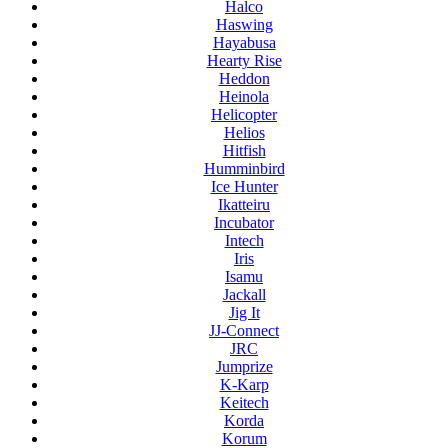
Halco
Haswing
Hayabusa
Hearty Rise
Heddon
Heinola
Helicopter
Helios
Hitfish
Humminbird
Ice Hunter
Ikatteiru
Incubator
Intech
Iris
Isamu
Jackall
Jig It
JJ-Connect
JRC
Jumprize
K-Karp
Keitech
Korda
Korum