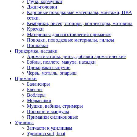
Груза, кормушки
Джиг-головки
Карповые поводковые материалы, монтажи, ПВА
сетки.
Кембрики, бисер, стопоры, коннекторы, мотовила
Крючки
Материалы для изготовления приманок
Поводки, поводковые материалы, гильзы
Поплавки
Прикормка, насадки
Ароматизаторы, дипы, добавки ароматические
Бойлы, пеллетс, макуха, насадки
Прикормки сыпучие
Червь, мотыль, опарыш
Приманки
Балансиры
Блёсны
Воблеры
Мормышки
Мушки, вабики, стримеры
Поролон и мандулы
Приманки силиконовые
Удилища
Запчасти к удилищам
Удилища surf, boat