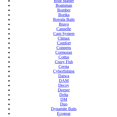
Boat Master
Boatsman
Bomber
Borika
Boroda Baits
Bravo
Cannelle
Carp System
Climax
Comfort
Coppens
Cormoran
Cottus
Crazy Fish
Cresta
Cyberfishing
Daiwa
DAM
Decoy
Deeper
Delta
DM
Duo
Dynamite Baits
Ecogear