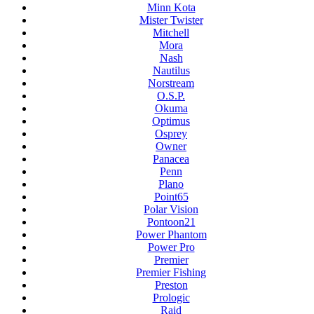
Minn Kota
Mister Twister
Mitchell
Mora
Nash
Nautilus
Norstream
O.S.P.
Okuma
Optimus
Osprey
Owner
Panacea
Penn
Plano
Point65
Polar Vision
Pontoon21
Power Phantom
Power Pro
Premier
Premier Fishing
Preston
Prologic
Raid