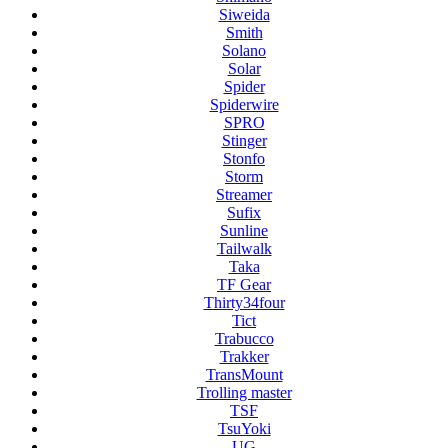
Siweida
Smith
Solano
Solar
Spider
Spiderwire
SPRO
Stinger
Stonfo
Storm
Streamer
Sufix
Sunline
Tailwalk
Taka
TF Gear
Thirty34four
Tict
Trabucco
Trakker
TransMount
Trolling master
TSF
TsuYoki
UG