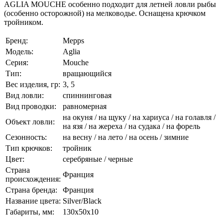
AGLIA MOUCHE особенно подходит для летней ловли рыбы
(особенно осторожной) на мелководье. Оснащена крючком
тройником.
Бренд:
Mepps
Модель:
Aglia
Серия:
Mouche
Тип:
вращающийся
Вес изделия, гр:
3, 5
Вид ловли:
спиннинговая
Вид проводки:
равномерная
на окуня / на щуку / на хариуса / на голавля /
Объект ловли:
на язя / на жереха / на судака / на форель
Сезонность:
на весну / на лето / на осень / зимние
Тип крючков:
тройник
Цвет:
серебряные / черные
Страна
Франция
происхождения:
Страна бренда:
Франция
Название цвета:
Silver/Black
Габариты, мм:
130x50x10