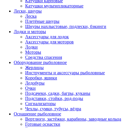
Катушки карповые
Катушки мультипликаторные
Лески, шнуры
Леска
Плетёные шнуры
Шнуры нахлыстовые, подлески, бэкинги
Лодки и моторы
Аксессуары для лодок
Аксессуары для моторов
Лодки
Моторы
Средства спасения
Оборудование рыболовное
Жерлицы
Инструменты и аксессуары рыболовные
Коробки, ящики
Ледобуры
Очки
Подсачеки, садки, багры, куканы
Подставки, стойки, род-поды
Сигнализаторы
Чехлы, сумки, тубусы, вёдра
Оснащение рыболовное
Вертлюги, застёжки, карабины, заводные кольца
Готовые оснастки