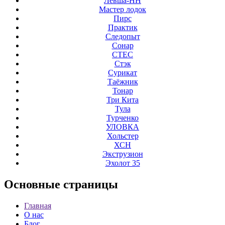
Левша-НН
Мастер лодок
Пирс
Практик
Следопыт
Сонар
СТЕС
Стэк
Сурикат
Таёжник
Тонар
Три Кита
Тула
Турченко
УЛОВКА
Хольстер
ХСН
Экструзион
Эхолот 35
Основные
страницы
Главная
О нас
Блог