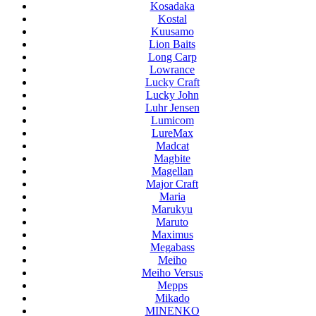
Kosadaka
Kostal
Kuusamo
Lion Baits
Long Carp
Lowrance
Lucky Craft
Lucky John
Luhr Jensen
Lumicom
LureMax
Madcat
Magbite
Magellan
Major Craft
Maria
Marukyu
Maruto
Maximus
Megabass
Meiho
Meiho Versus
Mepps
Mikado
MINENKO