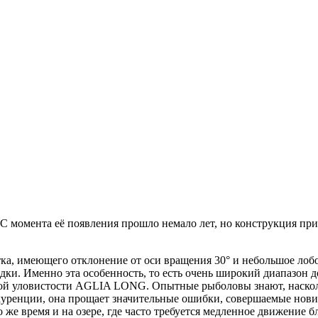
момента её появления прошло немало лет, но конструкция при
а, имеющего отклонение от оси вращения 30° и небольшое лобо
водки. Именно эта особенность, то есть очень широкий диапазон
дной уловистости AGLIA LONG. Опытные рыболовы знают, наскол
ренции, она прощает значительные ошибки, совершаемые нович
то же время и на озере, где часто требуется медленное движен