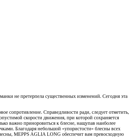
манки не претерпела существенных изменений. Сегодня эта
вое сопротивление. Справедливости ради, следует отметить,
 допустимой скорости движения, при которой сохраняется
ько важно приноровиться к блесне, нащупав наиболее
ками. Благодаря небольшой «упористости» блесны всех
ие блесны, MEPPS AGLIA LONG обеспечит вам превосходную