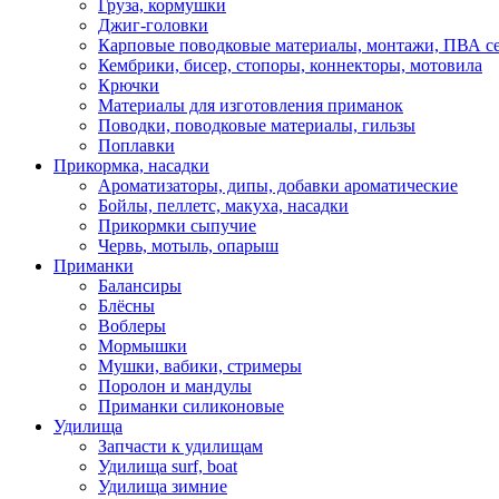
Груза, кормушки
Джиг-головки
Карповые поводковые материалы, монтажи, ПВА се
Кембрики, бисер, стопоры, коннекторы, мотовила
Крючки
Материалы для изготовления приманок
Поводки, поводковые материалы, гильзы
Поплавки
Прикормка, насадки
Ароматизаторы, дипы, добавки ароматические
Бойлы, пеллетс, макуха, насадки
Прикормки сыпучие
Червь, мотыль, опарыш
Приманки
Балансиры
Блёсны
Воблеры
Мормышки
Мушки, вабики, стримеры
Поролон и мандулы
Приманки силиконовые
Удилища
Запчасти к удилищам
Удилища surf, boat
Удилища зимние