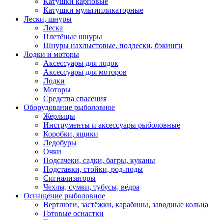
Катушки карповые
Катушки мультипликаторные
Лески, шнуры
Леска
Плетёные шнуры
Шнуры нахлыстовые, подлески, бэкинги
Лодки и моторы
Аксессуары для лодок
Аксессуары для моторов
Лодки
Моторы
Средства спасения
Оборудование рыболовное
Жерлицы
Инструменты и аксессуары рыболовные
Коробки, ящики
Ледобуры
Очки
Подсачеки, садки, багры, куканы
Подставки, стойки, род-поды
Сигнализаторы
Чехлы, сумки, тубусы, вёдра
Оснащение рыболовное
Вертлюги, застёжки, карабины, заводные кольца
Готовые оснастки