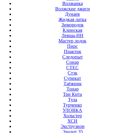
Волжанка
Волжские джиги
Дунаев
Жидкая латка
Зимородок
Клинская
Левша-НН
Мастер лодок
Пирс
Практик
Следопыт
Сонар
СТЕС
Стэк
Сурикат
Таёжник
Тонар
Три Кита
Тула
Турченко
УЛОВКА
Хольстер
ХСН
Экструзион
Эхолот 35