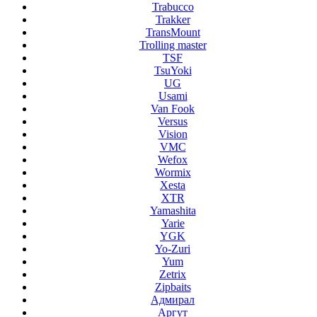
Trabucco
Trakker
TransMount
Trolling master
TSF
TsuYoki
UG
Usami
Van Fook
Versus
Vision
VMC
Wefox
Wormix
Xesta
XTR
Yamashita
Yarie
YGK
Yo-Zuri
Yum
Zetrix
Zipbaits
Адмирал
Аргут