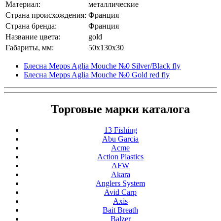
Материал:
металлические
Страна происхождения:
Франция
Страна бренда:
Франция
Название цвета:
gold
Габариты, мм:
50x130x30
Блесна Mepps Aglia Mouche №0 Silver/Black fly
Блесна Mepps Aglia Mouche №0 Gold red fly
Торговые марки каталога
13 Fishing
Abu Garcia
Acme
Action Plastics
AFW
Akara
Anglers System
Avid Carp
Axis
Bait Breath
Balzer