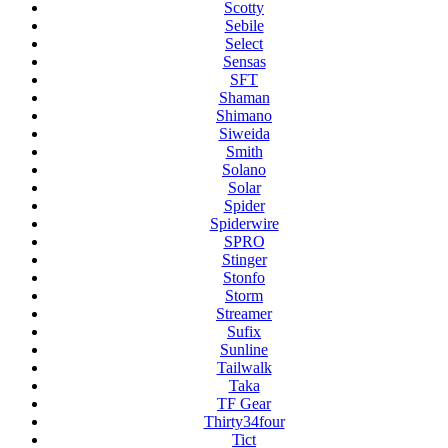
Scotty
Sebile
Select
Sensas
SFT
Shaman
Shimano
Siweida
Smith
Solano
Solar
Spider
Spiderwire
SPRO
Stinger
Stonfo
Storm
Streamer
Sufix
Sunline
Tailwalk
Taka
TF Gear
Thirty34four
Tict