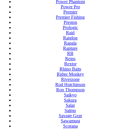
Power Phantom
Power Pro
Premier
Premier Fishing
Preston
Prologic
Raid
Raiglon
Rapala
Rapture
RB
Reins
Rextor
Rhino Baits
Ridge Monkey
Riverzone
Rod Hutchinson
Ron Thompson
Saikyo
Sakura
Salar
Salmo
Savage Gear
Sawamura
Scorana