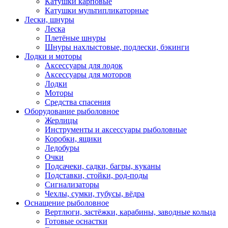
Катушки карповые
Катушки мультипликаторные
Лески, шнуры
Леска
Плетёные шнуры
Шнуры нахлыстовые, подлески, бэкинги
Лодки и моторы
Аксессуары для лодок
Аксессуары для моторов
Лодки
Моторы
Средства спасения
Оборудование рыболовное
Жерлицы
Инструменты и аксессуары рыболовные
Коробки, ящики
Ледобуры
Очки
Подсачеки, садки, багры, куканы
Подставки, стойки, род-поды
Сигнализаторы
Чехлы, сумки, тубусы, вёдра
Оснащение рыболовное
Вертлюги, застёжки, карабины, заводные кольца
Готовые оснастки