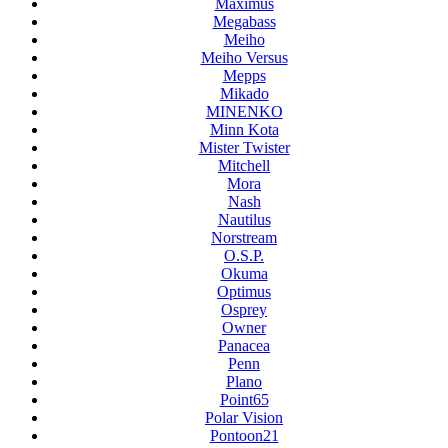
Maximus
Megabass
Meiho
Meiho Versus
Mepps
Mikado
MINENKO
Minn Kota
Mister Twister
Mitchell
Mora
Nash
Nautilus
Norstream
O.S.P.
Okuma
Optimus
Osprey
Owner
Panacea
Penn
Plano
Point65
Polar Vision
Pontoon21