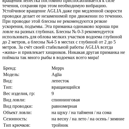
вращения лепестка постоянно приспосабливается к силе
течения, сохраняя при этом необходимую вибрацию.
Устойчивое вращение AGLIA даже при медленной скорости
проводки делает ее незаменимой при движении по течению.
При проводке этой блесны не рекомендуются резкие
ускорения, подъемы. Эта приманка одинаково хороша при
ловле на разных глубинах. Блесны № 0-3 рекомендуется
использовать для облова мелких участков водоема глубиной
до 2 метров, а блесны №4-5 в местах с глубиной от 2 до 5
метров. За счёт своей стабильной работы AGLIA всегда
«жива» и привлекает хищников. Никакая другая приманка не
поймала так много рыбы в водоемах всего мира!
Бренд:
Mepps
Модель:
Aglia
Вид:
лепесток
Тип:
вращающийся
Вес изделия, гр:
9
Вид ловли:
спиннинговая
Вид проводки:
равномерная
Объект ловли:
на щуку / на тайменя / на сома
Сезонность:
на весну / на лето / на осень / зимние
Тип крючков:
тройник