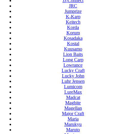
JJ-Connect
JRC
Jumprize
K-Karp
Keitech
Korda
Korum
Kosadaka
Kostal
Kuusamo
Lion Baits
Long Carp
Lowrance
Lucky Craft
Lucky John
Luhr Jensen
Lumicom
LureMax
Madcat
Magbite
Magellan
Major Craft
Maria
Marukyu
Maruto