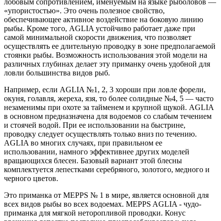
лобовым сопротивлением, именуемым на языке рыболовов —
«упористостью». Это очень полезное свойство,
обеспечивающее активное воздействие на боковую линию
рыбы. Кроме того, AGLIA устойчиво работает даже при
самой минимальной скорости движения, что позволяет
осуществлять ее длительную проводку в зоне предполагаемой
стоянки рыбы. Возможность использования этой модели на
различных глубинах делает эту приманку очень удобной для
ловли большинства видов рыб.
Например, если AGLIA №1, 2, 3 хороши при ловле форели,
окуня, голавля, жереха, язя, то более солидные №4, 5 — часто
незаменимы при охоте за тайменем и крупной щукой. AGLIA
в основном предназначена для водоемов со слабым течением
и стоячей водой. При ее использовании на быстрине,
проводку следует осуществлять только вниз по течению.
AGLIA во многих случаях, при правильном ее
использовании, намного эффективнее других моделей
вращающихся блесен. Базовый вариант этой блесны
комплектуется лепестками серебряного, золотого, медного и
черного цветов.
Это приманка от MEPPS № 1 в мире, является основной для
всех видов рыбы во всех водоемах. MEPPS AGLIA - чудо-
приманка для мягкой неторопливой проводки. Конус