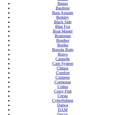
Banax
Baofeng
Bass Assasin
Berkley
Black Side
Blue Fox
Boat Master
Boatsman
Bomber
Borika
Boroda Baits
Bravo
Cannelle
Carp System
Climax
Comfort
Coppens
Cormoran
Cottus
Crazy Fish
Cresta
Cyberfishing
Daiwa
DAM
Decoy