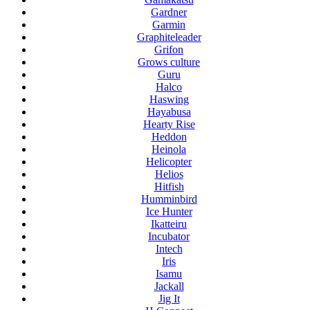
Gardner
Garmin
Graphiteleader
Grifon
Grows culture
Guru
Halco
Haswing
Hayabusa
Hearty Rise
Heddon
Heinola
Helicopter
Helios
Hitfish
Humminbird
Ice Hunter
Ikatteiru
Incubator
Intech
Iris
Isamu
Jackall
Jig It