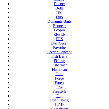
Deeper
Delta
DM
Duo
Dynamite Baits
Ecogear
Ecopro
EFELE
ERS
Ever Green
Favorite
Feeder Concept
Fish Berry
Fish up
Fisherman
Flambeau
Flinc
Force
Forest
Fox
Freestyle
Fuji
Fun Fishing
GAD
Gamakatsu