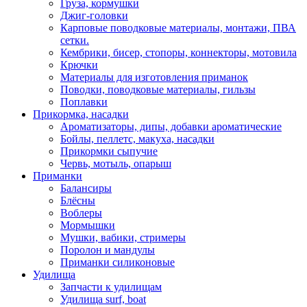
Груза, кормушки
Джиг-головки
Карповые поводковые материалы, монтажи, ПВА
сетки.
Кембрики, бисер, стопоры, коннекторы, мотовила
Крючки
Материалы для изготовления приманок
Поводки, поводковые материалы, гильзы
Поплавки
Прикормка, насадки
Ароматизаторы, дипы, добавки ароматические
Бойлы, пеллетс, макуха, насадки
Прикормки сыпучие
Червь, мотыль, опарыш
Приманки
Балансиры
Блёсны
Воблеры
Мормышки
Мушки, вабики, стримеры
Поролон и мандулы
Приманки силиконовые
Удилища
Запчасти к удилищам
Удилища surf, boat