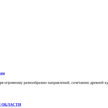
там
ря огромному разнообразию направлений, сочетанию древней к
Й ОБЛАСТИ