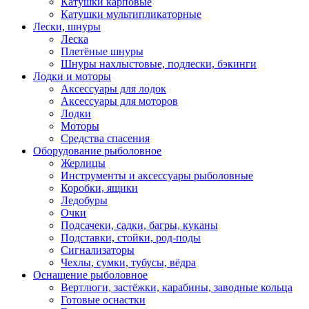
Катушки карповые
Катушки мультипликаторные
Лески, шнуры
Леска
Плетёные шнуры
Шнуры нахлыстовые, подлески, бэкинги
Лодки и моторы
Аксессуары для лодок
Аксессуары для моторов
Лодки
Моторы
Средства спасения
Оборудование рыболовное
Жерлицы
Инструменты и аксессуары рыболовные
Коробки, ящики
Ледобуры
Очки
Подсачеки, садки, багры, куканы
Подставки, стойки, род-поды
Сигнализаторы
Чехлы, сумки, тубусы, вёдра
Оснащение рыболовное
Вертлюги, застёжки, карабины, заводные кольца
Готовые оснастки