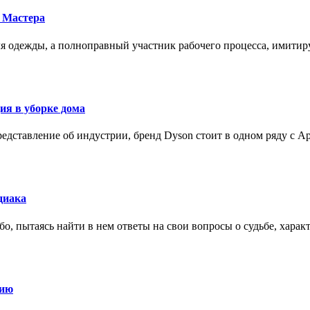
 Мастера
для одежды, а полноправный участник рабочего процесса, имит
ия в уборке дома
редставление об индустрии, бренд Dyson стоит в одном ряду с Ap
диака
о, пытаясь найти в нем ответы на свои вопросы о судьбе, харак
нию