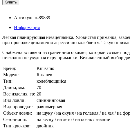
Артикул: pr-89839
Информация
Легкая планирующая незацепляйка. Уловистая приманка, заво
при проводке динамично агрессивно колеблется. Такую приманк
Снабжена вставкой из граненнного камня, который создает по
нисколько не ухудшая игру приманки. Великолепный выбор для 
Бренд:
Kuusamo
Модель:
Rasanen
Тип:
колеблющийся
Длина, мм:
70
Вес изделия, гр:
20
Вид ловли:
спиннинговая
Вид проводки:
равномерная
Объект ловли:
на щуку / на окуня / на голавля / на язя / на фо
Сезонность:
на весну / на лето / на осень / зимние
Тип крючков:
двойник