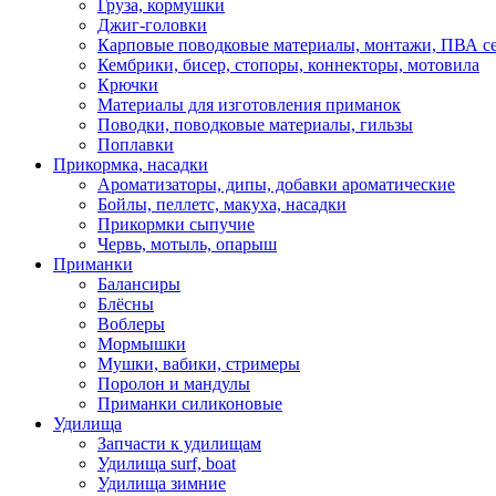
Груза, кормушки
Джиг-головки
Карповые поводковые материалы, монтажи, ПВА се
Кембрики, бисер, стопоры, коннекторы, мотовила
Крючки
Материалы для изготовления приманок
Поводки, поводковые материалы, гильзы
Поплавки
Прикормка, насадки
Ароматизаторы, дипы, добавки ароматические
Бойлы, пеллетс, макуха, насадки
Прикормки сыпучие
Червь, мотыль, опарыш
Приманки
Балансиры
Блёсны
Воблеры
Мормышки
Мушки, вабики, стримеры
Поролон и мандулы
Приманки силиконовые
Удилища
Запчасти к удилищам
Удилища surf, boat
Удилища зимние