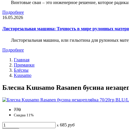
Винтовые сваи – это инженерное решение, которое радика
Подробнее
16.05.2026
Листорезальная машина: Точность в мире рулонных матер
Листорезальная машина, или гильотина для рулонных мат
Подробнее
Главная
Приманки
Блёсны
Kuusamo
Блесна Kuusamo Rasanen бусина незацеп
770
Скидка 11%
685
руб
x