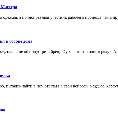
 Мастера
для одежды, а полноправный участник рабочего процесса, имит
ия в уборке дома
редставление об индустрии, бренд Dyson стоит в одном ряду с Ap
диака
о, пытаясь найти в нем ответы на свои вопросы о судьбе, харак
нию