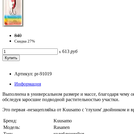
840
Скидка 27%
613
руб
x
Артикул: pr-91019
Информация
Выполнена в универсальном размере и массе, благодаря чему о
обследуя заросшие подводной растительностью участки.
Это первая -незацепляйка от Kuusamo с 'глухим' двойником и
Бренд:
Kuusamo
Модель:
Rasanen
Тип:
колеблющийся