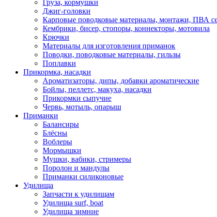
Груза, кормушки
Джиг-головки
Карповые поводковые материалы, монтажи, ПВА се
Кембрики, бисер, стопоры, коннекторы, мотовила
Крючки
Материалы для изготовления приманок
Поводки, поводковые материалы, гильзы
Поплавки
Прикормка, насадки
Ароматизаторы, дипы, добавки ароматические
Бойлы, пеллетс, макуха, насадки
Прикормки сыпучие
Червь, мотыль, опарыш
Приманки
Балансиры
Блёсны
Воблеры
Мормышки
Мушки, вабики, стримеры
Поролон и мандулы
Приманки силиконовые
Удилища
Запчасти к удилищам
Удилища surf, boat
Удилища зимние