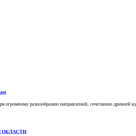
там
ря огромному разнообразию направлений, сочетанию древней к
Й ОБЛАСТИ