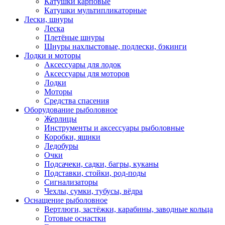
Катушки карповые
Катушки мультипликаторные
Лески, шнуры
Леска
Плетёные шнуры
Шнуры нахлыстовые, подлески, бэкинги
Лодки и моторы
Аксессуары для лодок
Аксессуары для моторов
Лодки
Моторы
Средства спасения
Оборудование рыболовное
Жерлицы
Инструменты и аксессуары рыболовные
Коробки, ящики
Ледобуры
Очки
Подсачеки, садки, багры, куканы
Подставки, стойки, род-поды
Сигнализаторы
Чехлы, сумки, тубусы, вёдра
Оснащение рыболовное
Вертлюги, застёжки, карабины, заводные кольца
Готовые оснастки