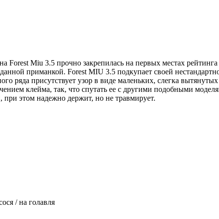
 Forest Miu 3.5 прочно закрепилась на первых местах рейтинг
я данной приманкой. Forest MIU 3.5 подкупает своей нестандарт
ого ряда присутствует узор в виде маленьких, слегка вытянуты
чением клейма, так, что спутать ее с другими подобными модел
, при этом надежно держит, но не травмирует.
осося / на голавля