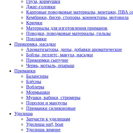
Груза, кормушки
Джиг-головки
Карповые поводковые материалы, монтажи, ПВА се
Кембрики, бисер, стопоры, коннекторы, мотовила
Крючки
Материалы для изготовления приманок
Поводки, поводковые материалы, гильзы
Поплавки
Прикормка, насадки
Ароматизаторы, дипы, добавки ароматические
Бойлы, пеллетс, макуха, насадки
Прикормки сыпучие
Червь, мотыль, опарыш
Приманки
Балансиры
Блёсны
Воблеры
Мормышки
Мушки, вабики, стримеры
Поролон и мандулы
Приманки силиконовые
Удилища
Запчасти к удилищам
Удилища surf, boat
Удилища зимние