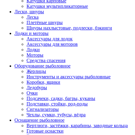
Катушки карповые
Катушки мультипликаторные
Лески, шнуры
Леска
Плетёные шнуры
Шнуры нахлыстовые, подлески, бэкинги
Лодки и моторы
Аксессуары для лодок
Аксессуары для моторов
Лодки
Моторы
Средства спасения
Оборудование рыболовное
Жерлицы
Инструменты и аксессуары рыболовные
Коробки, ящики
Ледобуры
Очки
Подсачеки, садки, багры, куканы
Подставки, стойки, род-поды
Сигнализаторы
Чехлы, сумки, тубусы, вёдра
Оснащение рыболовное
Вертлюги, застёжки, карабины, заводные кольца
Готовые оснастки