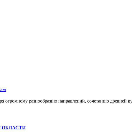
там
ря огромному разнообразию направлений, сочетанию древней к
Й ОБЛАСТИ