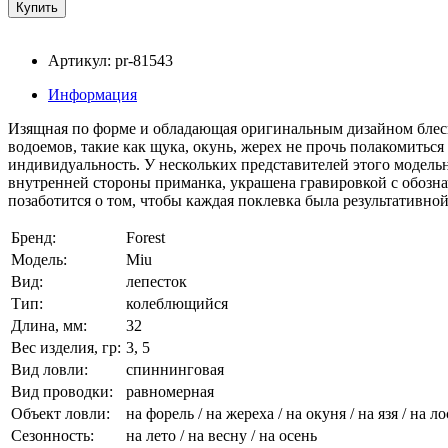
Артикул: pr-81543
Информация
Изящная по форме и обладающая оригинальным дизайном блесна
водоемов, такие как щука, окунь, жерех не прочь полакомитьс
индивидуальность. У нескольких представителей этого модельн
внутренней стороны приманка, украшена гравировкой с обозна
позаботится о том, чтобы каждая поклевка была результативной
Бренд:
Forest
Модель:
Miu
Вид:
лепесток
Тип:
колеблющийся
Длина, мм:
32
Вес изделия, гр:
3, 5
Вид ловли:
спиннинговая
Вид проводки:
равномерная
Объект ловли:
на форель / на жереха / на окуня / на язя / на л
Сезонность:
на лето / на весну / на осень