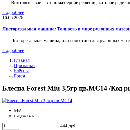
Винтовые сваи – это инженерное решение, которое радика
Подробнее
16.05.2026
Листорезальная машина: Точность в мире рулонных матер
Листорезальная машина, или гильотина для рулонных мат
Подробнее
Главная
Приманки
Блёсны
Forest
Блесна Forest Miu 3,5гр цв.MC14 /Код p
517
Скидка 14%
444
руб
x