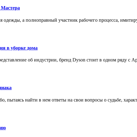
 Мастера
для одежды, а полноправный участник рабочего процесса, имит
ия в уборке дома
редставление об индустрии, бренд Dyson стоит в одном ряду с Ap
диака
о, пытаясь найти в нем ответы на свои вопросы о судьбе, харак
нию