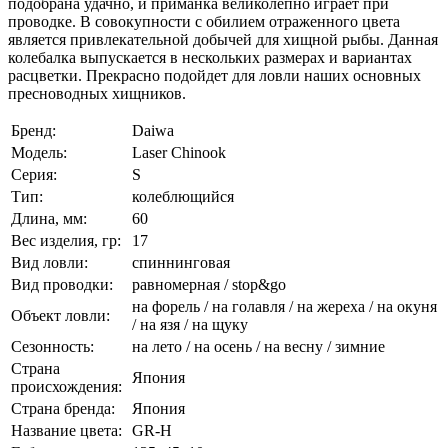
подобрана удачно, и приманка великолепно играет при
проводке. В совокупности с обилием отраженного цвета
является привлекательной добычей для хищной рыбы. Данная
колебалка выпускается в нескольких размерах и вариантах
расцветки. Прекрасно подойдет для ловли наших основных
пресноводных хищников.
Бренд:
Daiwa
Модель:
Laser Chinook
Серия:
S
Тип:
колеблющийся
Длина, мм:
60
Вес изделия, гр:
17
Вид ловли:
спиннинговая
Вид проводки:
равномерная / stop&go
на форель / на голавля / на жереха / на окуня
Объект ловли:
/ на язя / на щуку
Сезонность:
на лето / на осень / на весну / зимние
Страна
Япония
происхождения:
Страна бренда:
Япония
Название цвета:
GR-H