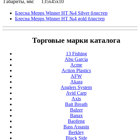
Габариты, мм:
135x45x10
Блесна Mepps Winner HT №4 Silver блистер
Блесна Mepps Winner HT №4 gold блистер
Торговые марки каталога
13 Fishing
Abu Garcia
Acme
Action Plastics
AFW
Akara
Anglers System
Avid Carp
Axis
Bait Breath
Balzer
Banax
Baofeng
Bass Assasin
Berkley
Black Side