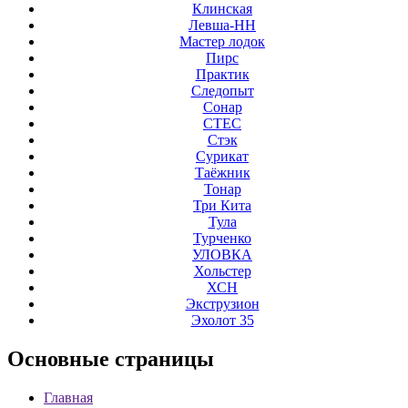
Клинская
Левша-НН
Мастер лодок
Пирс
Практик
Следопыт
Сонар
СТЕС
Стэк
Сурикат
Таёжник
Тонар
Три Кита
Тула
Турченко
УЛОВКА
Хольстер
ХСН
Экструзион
Эхолот 35
Основные
страницы
Главная