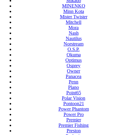
Mikado
MINENKO
Minn Kota
Mister Twister
Mitchell
Mora
Nash
Nautilus
Norstream
O.S.P.
Okuma
Optimus
Osprey
Owner
Panacea
Penn
Plano
Point65
Polar Vision
Pontoon21
Power Phantom
Power Pro
Premier
Premier Fishing
Preston