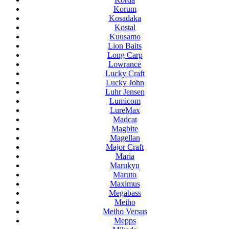
Korum
Kosadaka
Kostal
Kuusamo
Lion Baits
Long Carp
Lowrance
Lucky Craft
Lucky John
Luhr Jensen
Lumicom
LureMax
Madcat
Magbite
Magellan
Major Craft
Maria
Marukyu
Maruto
Maximus
Megabass
Meiho
Meiho Versus
Mepps