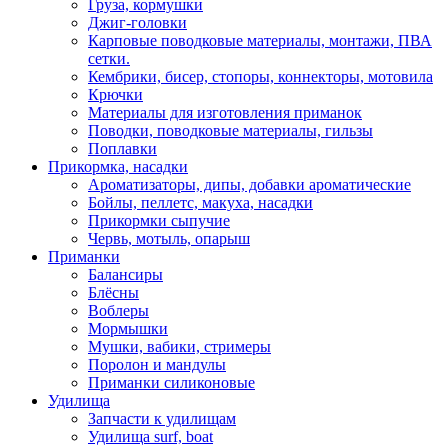
Груза, кормушки
Джиг-головки
Карповые поводковые материалы, монтажи, ПВА
сетки.
Кембрики, бисер, стопоры, коннекторы, мотовила
Крючки
Материалы для изготовления приманок
Поводки, поводковые материалы, гильзы
Поплавки
Прикормка, насадки
Ароматизаторы, дипы, добавки ароматические
Бойлы, пеллетс, макуха, насадки
Прикормки сыпучие
Червь, мотыль, опарыш
Приманки
Балансиры
Блёсны
Воблеры
Мормышки
Мушки, вабики, стримеры
Поролон и мандулы
Приманки силиконовые
Удилища
Запчасти к удилищам
Удилища surf, boat