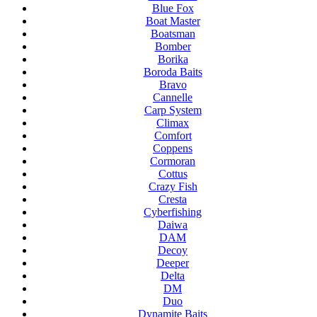
Blue Fox
Boat Master
Boatsman
Bomber
Borika
Boroda Baits
Bravo
Cannelle
Carp System
Climax
Comfort
Coppens
Cormoran
Cottus
Crazy Fish
Cresta
Cyberfishing
Daiwa
DAM
Decoy
Deeper
Delta
DM
Duo
Dynamite Baits