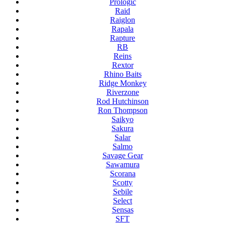
Prologic
Raid
Raiglon
Rapala
Rapture
RB
Reins
Rextor
Rhino Baits
Ridge Monkey
Riverzone
Rod Hutchinson
Ron Thompson
Saikyo
Sakura
Salar
Salmo
Savage Gear
Sawamura
Scorana
Scotty
Sebile
Select
Sensas
SFT