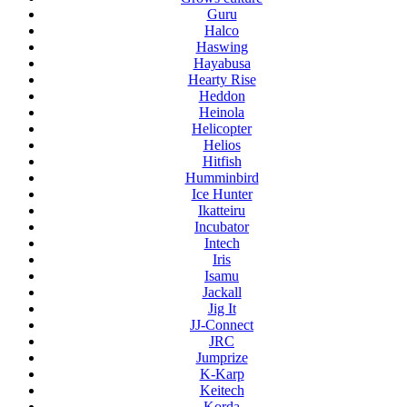
Guru
Halco
Haswing
Hayabusa
Hearty Rise
Heddon
Heinola
Helicopter
Helios
Hitfish
Humminbird
Ice Hunter
Ikatteiru
Incubator
Intech
Iris
Isamu
Jackall
Jig It
JJ-Connect
JRC
Jumprize
K-Karp
Keitech
Korda