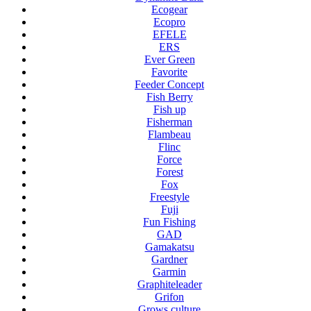
Ecogear
Ecopro
EFELE
ERS
Ever Green
Favorite
Feeder Concept
Fish Berry
Fish up
Fisherman
Flambeau
Flinc
Force
Forest
Fox
Freestyle
Fuji
Fun Fishing
GAD
Gamakatsu
Gardner
Garmin
Graphiteleader
Grifon
Grows culture