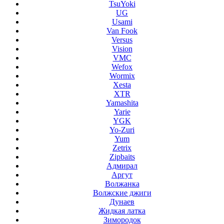
TsuYoki
UG
Usami
Van Fook
Versus
Vision
VMC
Wefox
Wormix
Xesta
XTR
Yamashita
Yarie
YGK
Yo-Zuri
Yum
Zetrix
Zipbaits
Адмирал
Аргут
Волжанка
Волжские джиги
Дунаев
Жидкая латка
Зимородок