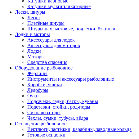
Катушки карповые
Катушки мультипликаторные
Лески, шнуры
Леска
Плетёные шнуры
Шнуры нахлыстовые, подлески, бэкинги
Лодки и моторы
Аксессуары для лодок
Аксессуары для моторов
Лодки
Моторы
Средства спасения
Оборудование рыболовное
Жерлицы
Инструменты и аксессуары рыболовные
Коробки, ящики
Ледобуры
Очки
Подсачеки, садки, багры, куканы
Подставки, стойки, род-поды
Сигнализаторы
Чехлы, сумки, тубусы, вёдра
Оснащение рыболовное
Вертлюги, застёжки, карабины, заводные кольца
Готовые оснастки