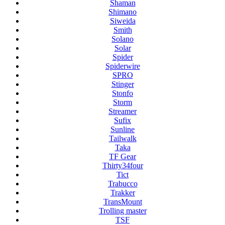
Shaman
Shimano
Siweida
Smith
Solano
Solar
Spider
Spiderwire
SPRO
Stinger
Stonfo
Storm
Streamer
Sufix
Sunline
Tailwalk
Taka
TF Gear
Thirty34four
Tict
Trabucco
Trakker
TransMount
Trolling master
TSF