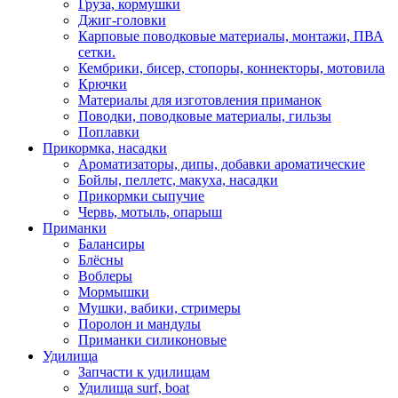
Груза, кормушки
Джиг-головки
Карповые поводковые материалы, монтажи, ПВА
сетки.
Кембрики, бисер, стопоры, коннекторы, мотовила
Крючки
Материалы для изготовления приманок
Поводки, поводковые материалы, гильзы
Поплавки
Прикормка, насадки
Ароматизаторы, дипы, добавки ароматические
Бойлы, пеллетс, макуха, насадки
Прикормки сыпучие
Червь, мотыль, опарыш
Приманки
Балансиры
Блёсны
Воблеры
Мормышки
Мушки, вабики, стримеры
Поролон и мандулы
Приманки силиконовые
Удилища
Запчасти к удилищам
Удилища surf, boat