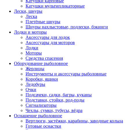
Катушки карповые
Катушки мультипликаторные
Лески, шнуры
Леска
Плетёные шнуры
Шнуры нахлыстовые, подлески, бэкинги
Лодки и моторы
Аксессуары для лодок
Аксессуары для моторов
Лодки
Моторы
Средства спасения
Оборудование рыболовное
Жерлицы
Инструменты и аксессуары рыболовные
Коробки, ящики
Ледобуры
Очки
Подсачеки, садки, багры, куканы
Подставки, стойки, род-поды
Сигнализаторы
Чехлы, сумки, тубусы, вёдра
Оснащение рыболовное
Вертлюги, застёжки, карабины, заводные кольца
Готовые оснастки