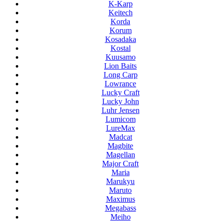
K-Karp
Keitech
Korda
Korum
Kosadaka
Kostal
Kuusamo
Lion Baits
Long Carp
Lowrance
Lucky Craft
Lucky John
Luhr Jensen
Lumicom
LureMax
Madcat
Magbite
Magellan
Major Craft
Maria
Marukyu
Maruto
Maximus
Megabass
Meiho