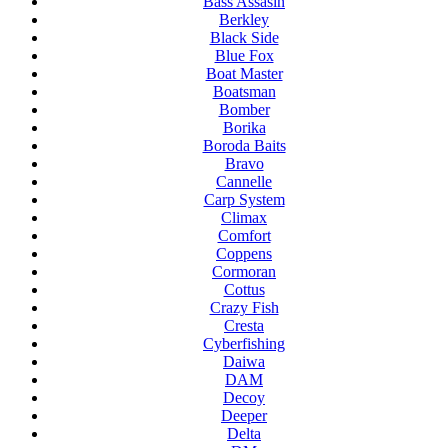
Bass Assasin
Berkley
Black Side
Blue Fox
Boat Master
Boatsman
Bomber
Borika
Boroda Baits
Bravo
Cannelle
Carp System
Climax
Comfort
Coppens
Cormoran
Cottus
Crazy Fish
Cresta
Cyberfishing
Daiwa
DAM
Decoy
Deeper
Delta