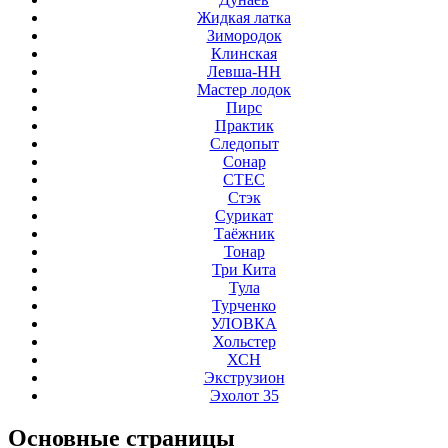
Жидкая латка
Зимородок
Клинская
Левша-НН
Мастер лодок
Пирс
Практик
Следопыт
Сонар
СТЕС
Стэк
Сурикат
Таёжник
Тонар
Три Кита
Тула
Турченко
УЛОВКА
Хольстер
ХСН
Экструзион
Эхолот 35
Основные
страницы