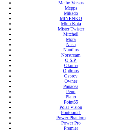
Meiho Versus
Mepps
Mikado
MINENKO
Minn Kota
Mister Twister
Mitchell
Mora
Nash
Nautilus
Norstream
O.S.P.
Okuma
Optimus
Osprey
Owner
Panacea
Penn
Plano
Point65
Polar Vision
Pontoon21
Power Phantom
Power Pro
Premier