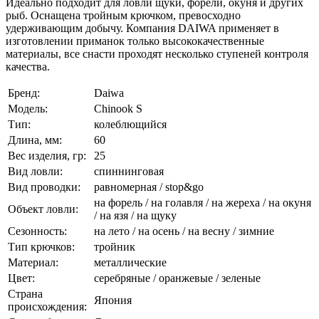
Идеально подходит для ловли щуки, форели, окуня и других
рыб. Оснащена тройным крючком, превосходно
удерживающим добычу. Компания DAIWA применяет в
изготовлении приманок только высококачественные
материалы, все снасти проходят несколько ступеней контроля
качества.
Бренд:
Daiwa
Модель:
Chinook S
Тип:
колеблющийся
Длина, мм:
60
Вес изделия, гр:
25
Вид ловли:
спиннинговая
Вид проводки:
равномерная / stop&go
на форель / на голавля / на жереха / на окуня
Объект ловли:
/ на язя / на щуку
Сезонность:
на лето / на осень / на весну / зимние
Тип крючков:
тройник
Материал:
металлические
Цвет:
серебряные / оранжевые / зеленые
Страна
Япония
происхождения: