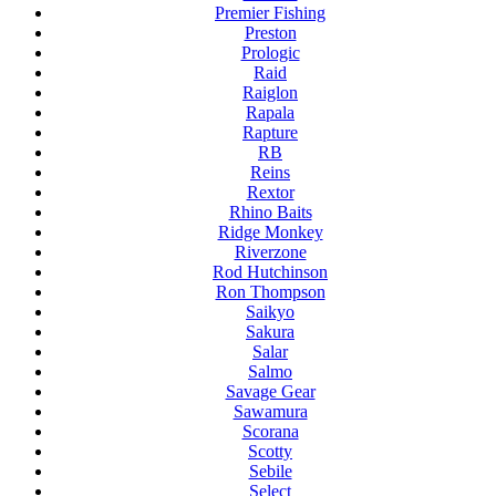
Premier Fishing
Preston
Prologic
Raid
Raiglon
Rapala
Rapture
RB
Reins
Rextor
Rhino Baits
Ridge Monkey
Riverzone
Rod Hutchinson
Ron Thompson
Saikyo
Sakura
Salar
Salmo
Savage Gear
Sawamura
Scorana
Scotty
Sebile
Select