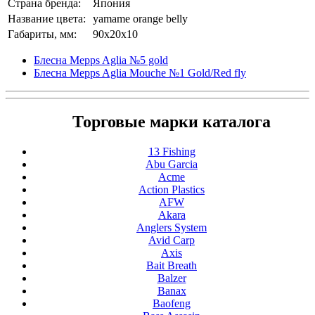
Страна бренда:
Япония
Название цвета:
yamame orange belly
Габариты, мм:
90x20x10
Блесна Mepps Aglia №5 gold
Блесна Mepps Aglia Mouche №1 Gold/Red fly
Торговые марки каталога
13 Fishing
Abu Garcia
Acme
Action Plastics
AFW
Akara
Anglers System
Avid Carp
Axis
Bait Breath
Balzer
Banax
Baofeng