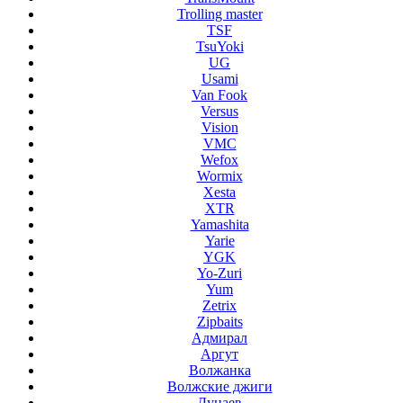
Trolling master
TSF
TsuYoki
UG
Usami
Van Fook
Versus
Vision
VMC
Wefox
Wormix
Xesta
XTR
Yamashita
Yarie
YGK
Yo-Zuri
Yum
Zetrix
Zipbaits
Адмирал
Аргут
Волжанка
Волжские джиги
Дунаев