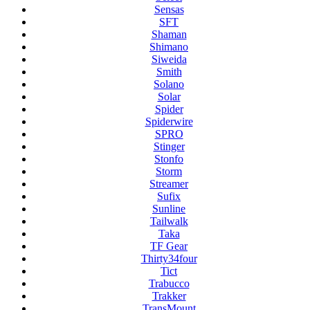
Sensas
SFT
Shaman
Shimano
Siweida
Smith
Solano
Solar
Spider
Spiderwire
SPRO
Stinger
Stonfo
Storm
Streamer
Sufix
Sunline
Tailwalk
Taka
TF Gear
Thirty34four
Tict
Trabucco
Trakker
TransMount