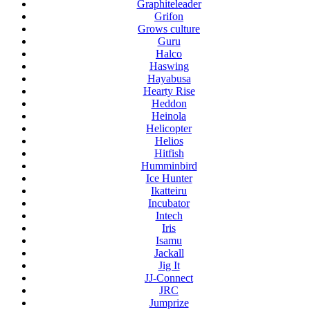
Graphiteleader
Grifon
Grows culture
Guru
Halco
Haswing
Hayabusa
Hearty Rise
Heddon
Heinola
Helicopter
Helios
Hitfish
Humminbird
Ice Hunter
Ikatteiru
Incubator
Intech
Iris
Isamu
Jackall
Jig It
JJ-Connect
JRC
Jumprize