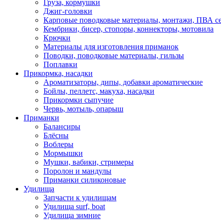
Груза, кормушки
Джиг-головки
Карповые поводковые материалы, монтажи, ПВА се
Кембрики, бисер, стопоры, коннекторы, мотовила
Крючки
Материалы для изготовления приманок
Поводки, поводковые материалы, гильзы
Поплавки
Прикормка, насадки
Ароматизаторы, дипы, добавки ароматические
Бойлы, пеллетс, макуха, насадки
Прикормки сыпучие
Червь, мотыль, опарыш
Приманки
Балансиры
Блёсны
Воблеры
Мормышки
Мушки, вабики, стримеры
Поролон и мандулы
Приманки силиконовые
Удилища
Запчасти к удилищам
Удилища surf, boat
Удилища зимние