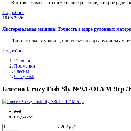
Винтовые сваи – это инженерное решение, которое радика
Подробнее
16.05.2026
Листорезальная машина: Точность в мире рулонных матер
Листорезальная машина, или гильотина для рулонных мат
Подробнее
Главная
Приманки
Блёсны
Crazy Fish
Блесна Crazy Fish Sly №9.1-OLYM 9гр /К
270
Скидка 25%
202
руб
x