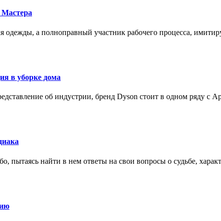
 Мастера
для одежды, а полноправный участник рабочего процесса, имит
ия в уборке дома
редставление об индустрии, бренд Dyson стоит в одном ряду с Ap
диака
о, пытаясь найти в нем ответы на свои вопросы о судьбе, харак
нию