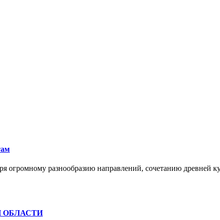
там
ря огромному разнообразию направлений, сочетанию древней к
Й ОБЛАСТИ