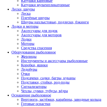
Катушки карповые
Катушки мультипликаторные
Лески, шнуры
Леска
Плетёные шнуры
Шнуры нахлыстовые, подлески, бэкинги
Лодки и моторы
Аксессуары для лодок
Аксессуары для моторов
Лодки
Моторы
Средства спасения
Оборудование рыболовное
Жерлицы
Инструменты и аксессуары рыболовные
Коробки, ящики
Ледобуры
Очки
Подсачеки, садки, багры, куканы
Подставки, стойки, род-поды
Сигнализаторы
Чехлы, сумки, тубусы, вёдра
Оснащение рыболовное
Вертлюги, застёжки, карабины, заводные кольца
Готовые оснастки