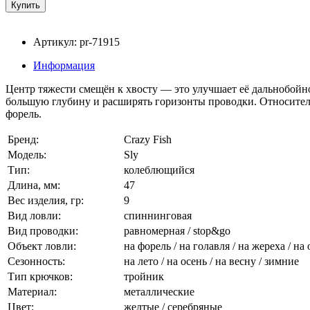
Артикул: pr-71915
Информация
Центр тяжести смещён к хвосту — это улучшает её дальнобойно
большую глубину и расширять горизонты проводки. Относительн
форель.
Бренд:
Crazy Fish
Модель:
Sly
Тип:
колеблющийся
Длина, мм:
47
Вес изделия, гр:
9
Вид ловли:
спиннинговая
Вид проводки:
равномерная / stop&go
Объект ловли:
на форель / на голавля / на жереха / на 
Сезонность:
на лето / на осень / на весну / зимние
Тип крючков:
тройник
Материал:
металлические
Цвет:
желтые / серебряные