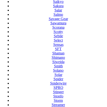
Saikyo
Sakura
Salar
Salmo
Savage Gear
Sawamura
Scorana
Scotty
Sebile
Select
Sensas
SFT
Shaman
Shimano
Siweida
Smith
Solano
Solar
Spider
Spiderwire
SPRO
Stinger
Stonfo
Storm
Streamer