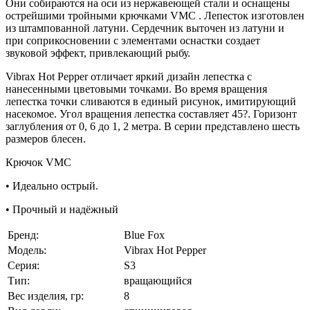
Они собираются на оси из нержавеющей стали и оснащены
острейшими тройными крючками VMC . Лепесток изготовлен
из штампованной латуни. Сердечник выточен из латуни и
при соприкосновении с элементами оснастки создает
звуковой эффект, привлекающий рыбу.
Vibrax Hot Pepper отличает яркий дизайн лепестка с
нанесенными цветовыми точками. Во время вращения
лепестка точки сливаются в единый рисунок, имитирующий
насекомое. Угол вращения лепестка составляет 45?. Горизонт
заглубления от 0, 6 до 1, 2 метра. В серии представлено шесть
размеров блесен.
Крючок VMC
• Идеально острый.
• Прочный и надёжный
Бренд:
Blue Fox
Модель:
Vibrax Hot Pepper
Серия:
S3
Тип:
вращающийся
Вес изделия, гр:
8