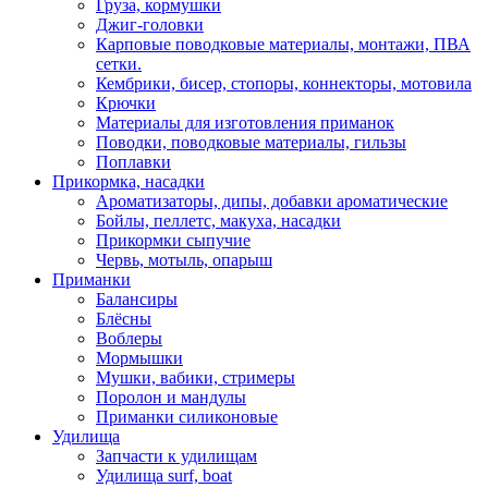
Груза, кормушки
Джиг-головки
Карповые поводковые материалы, монтажи, ПВА
сетки.
Кембрики, бисер, стопоры, коннекторы, мотовила
Крючки
Материалы для изготовления приманок
Поводки, поводковые материалы, гильзы
Поплавки
Прикормка, насадки
Ароматизаторы, дипы, добавки ароматические
Бойлы, пеллетс, макуха, насадки
Прикормки сыпучие
Червь, мотыль, опарыш
Приманки
Балансиры
Блёсны
Воблеры
Мормышки
Мушки, вабики, стримеры
Поролон и мандулы
Приманки силиконовые
Удилища
Запчасти к удилищам
Удилища surf, boat