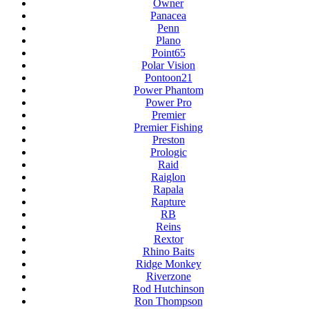
Owner
Panacea
Penn
Plano
Point65
Polar Vision
Pontoon21
Power Phantom
Power Pro
Premier
Premier Fishing
Preston
Prologic
Raid
Raiglon
Rapala
Rapture
RB
Reins
Rextor
Rhino Baits
Ridge Monkey
Riverzone
Rod Hutchinson
Ron Thompson