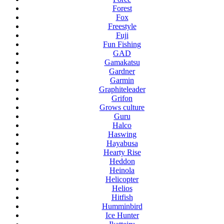
Forest
Fox
Freestyle
Fuji
Fun Fishing
GAD
Gamakatsu
Gardner
Garmin
Graphiteleader
Grifon
Grows culture
Guru
Halco
Haswing
Hayabusa
Hearty Rise
Heddon
Heinola
Helicopter
Helios
Hitfish
Humminbird
Ice Hunter