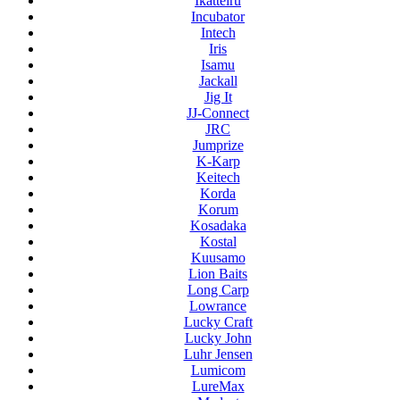
Ikatteiru
Incubator
Intech
Iris
Isamu
Jackall
Jig It
JJ-Connect
JRC
Jumprize
K-Karp
Keitech
Korda
Korum
Kosadaka
Kostal
Kuusamo
Lion Baits
Long Carp
Lowrance
Lucky Craft
Lucky John
Luhr Jensen
Lumicom
LureMax