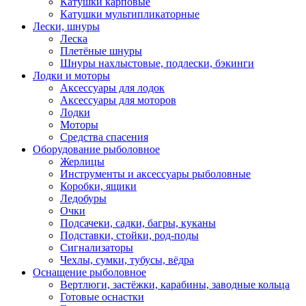
Катушки карповые
Катушки мультипликаторные
Лески, шнуры
Леска
Плетёные шнуры
Шнуры нахлыстовые, подлески, бэкинги
Лодки и моторы
Аксессуары для лодок
Аксессуары для моторов
Лодки
Моторы
Средства спасения
Оборудование рыболовное
Жерлицы
Инструменты и аксессуары рыболовные
Коробки, ящики
Ледобуры
Очки
Подсачеки, садки, багры, куканы
Подставки, стойки, род-поды
Сигнализаторы
Чехлы, сумки, тубусы, вёдра
Оснащение рыболовное
Вертлюги, застёжки, карабины, заводные кольца
Готовые оснастки