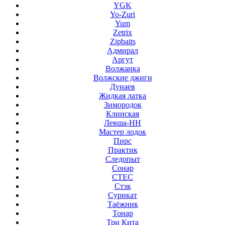
YGK
Yo-Zuri
Yum
Zetrix
Zipbaits
Адмирал
Аргут
Волжанка
Волжские джиги
Дунаев
Жидкая латка
Зимородок
Клинская
Левша-НН
Мастер лодок
Пирс
Практик
Следопыт
Сонар
СТЕС
Стэк
Сурикат
Таёжник
Тонар
Три Кита