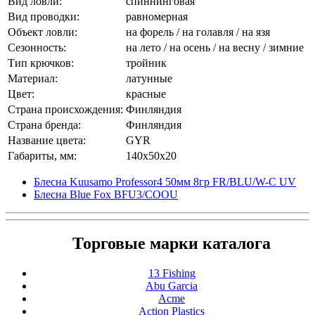
Вид ловли:
спиннинговая
Вид проводки:
равномерная
Объект ловли:
на форель / на голавля / на язя
Сезонность:
на лето / на осень / на весну / зимние
Тип крючков:
тройник
Материал:
латунные
Цвет:
красные
Страна происхождения:
Финляндия
Страна бренда:
Финляндия
Название цвета:
GYR
Габариты, мм:
140x50x20
Блесна Kuusamo Professor4 50мм 8гр FR/BLU/W-C UV
Блесна Blue Fox BFU3/COOU
Торговые марки каталога
13 Fishing
Abu Garcia
Acme
Action Plastics