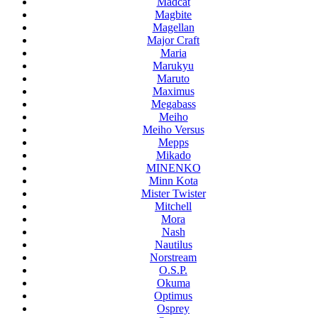
Madcat
Magbite
Magellan
Major Craft
Maria
Marukyu
Maruto
Maximus
Megabass
Meiho
Meiho Versus
Mepps
Mikado
MINENKO
Minn Kota
Mister Twister
Mitchell
Mora
Nash
Nautilus
Norstream
O.S.P.
Okuma
Optimus
Osprey