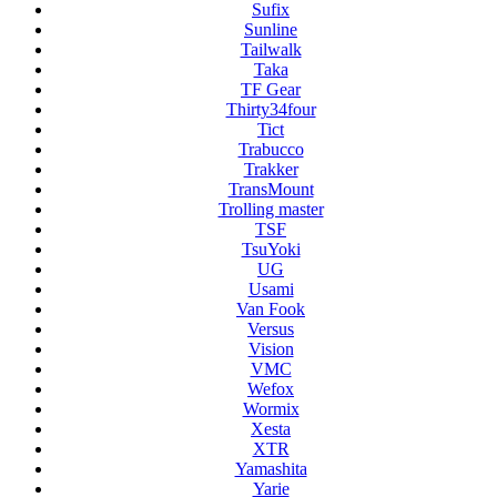
Sufix
Sunline
Tailwalk
Taka
TF Gear
Thirty34four
Tict
Trabucco
Trakker
TransMount
Trolling master
TSF
TsuYoki
UG
Usami
Van Fook
Versus
Vision
VMC
Wefox
Wormix
Xesta
XTR
Yamashita
Yarie