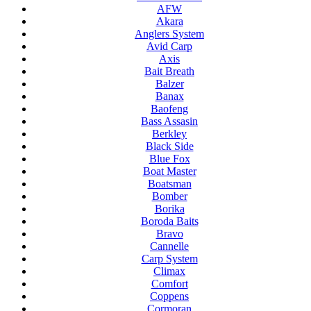
AFW
Akara
Anglers System
Avid Carp
Axis
Bait Breath
Balzer
Banax
Baofeng
Bass Assasin
Berkley
Black Side
Blue Fox
Boat Master
Boatsman
Bomber
Borika
Boroda Baits
Bravo
Cannelle
Carp System
Climax
Comfort
Coppens
Cormoran