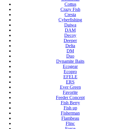
Cottus
Crazy Fish
Cresta
Cyberfishing
Daiwa
DAM
Decoy
Deeper
Delta
DM
Duo
Dynamite Baits
Ecogear
Ecopro
EFELE
ERS
Ever Green
Favorite
Feeder Concept
Fish Berry
Fish up
Fisherman
Flambeau
Flinc
Force