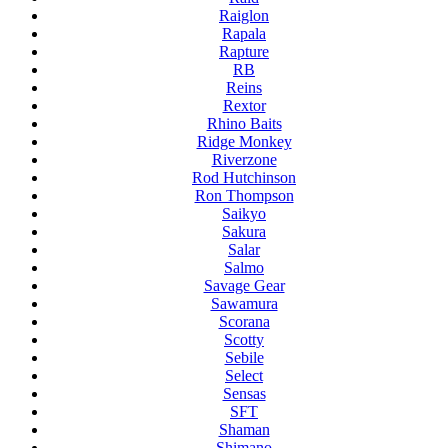
Raiglon
Rapala
Rapture
RB
Reins
Rextor
Rhino Baits
Ridge Monkey
Riverzone
Rod Hutchinson
Ron Thompson
Saikyo
Sakura
Salar
Salmo
Savage Gear
Sawamura
Scorana
Scotty
Sebile
Select
Sensas
SFT
Shaman
Shimano