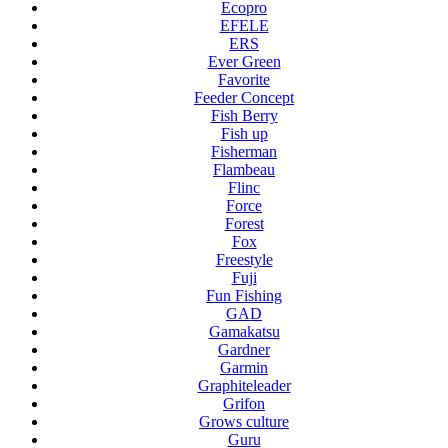
Ecopro
EFELE
ERS
Ever Green
Favorite
Feeder Concept
Fish Berry
Fish up
Fisherman
Flambeau
Flinc
Force
Forest
Fox
Freestyle
Fuji
Fun Fishing
GAD
Gamakatsu
Gardner
Garmin
Graphiteleader
Grifon
Grows culture
Guru