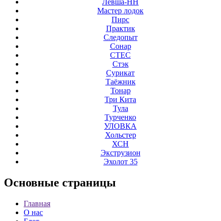
Левша-НН
Мастер лодок
Пирс
Практик
Следопыт
Сонар
СТЕС
Стэк
Сурикат
Таёжник
Тонар
Три Кита
Тула
Турченко
УЛОВКА
Хольстер
ХСН
Экструзион
Эхолот 35
Основные
страницы
Главная
О нас