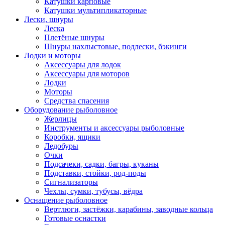
Катушки карповые
Катушки мультипликаторные
Лески, шнуры
Леска
Плетёные шнуры
Шнуры нахлыстовые, подлески, бэкинги
Лодки и моторы
Аксессуары для лодок
Аксессуары для моторов
Лодки
Моторы
Средства спасения
Оборудование рыболовное
Жерлицы
Инструменты и аксессуары рыболовные
Коробки, ящики
Ледобуры
Очки
Подсачеки, садки, багры, куканы
Подставки, стойки, род-поды
Сигнализаторы
Чехлы, сумки, тубусы, вёдра
Оснащение рыболовное
Вертлюги, застёжки, карабины, заводные кольца
Готовые оснастки