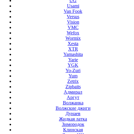
UG
Usami
Van Fook
Versus
Vision
VMC
Wefox
Wormix
Xesta
XTR
Yamashita
Yarie
YGK
Yo-Zuri
Yum
Zetrix
Zipbaits
Адмирал
Аргут
Волжанка
Волжские джиги
Дунаев
Жидкая латка
Зимородок
Клинская