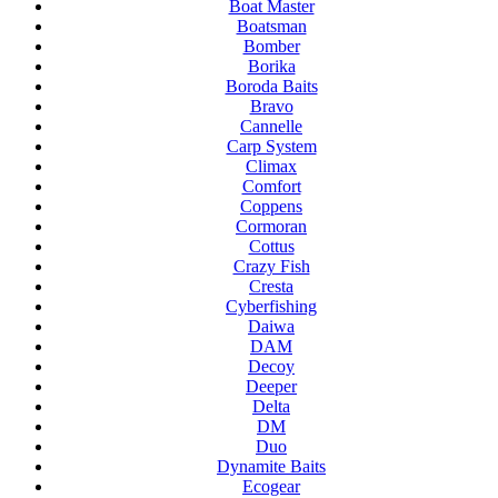
Boat Master
Boatsman
Bomber
Borika
Boroda Baits
Bravo
Cannelle
Carp System
Climax
Comfort
Coppens
Cormoran
Cottus
Crazy Fish
Cresta
Cyberfishing
Daiwa
DAM
Decoy
Deeper
Delta
DM
Duo
Dynamite Baits
Ecogear