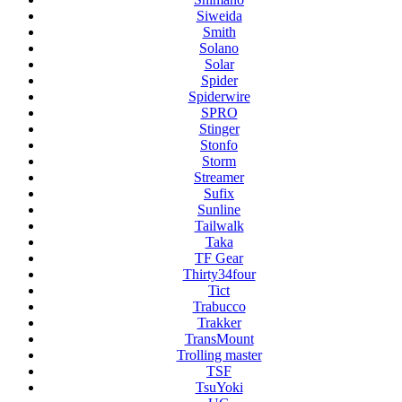
Siweida
Smith
Solano
Solar
Spider
Spiderwire
SPRO
Stinger
Stonfo
Storm
Streamer
Sufix
Sunline
Tailwalk
Taka
TF Gear
Thirty34four
Tict
Trabucco
Trakker
TransMount
Trolling master
TSF
TsuYoki