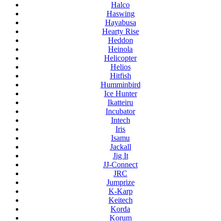
Halco
Haswing
Hayabusa
Hearty Rise
Heddon
Heinola
Helicopter
Helios
Hitfish
Humminbird
Ice Hunter
Ikatteiru
Incubator
Intech
Iris
Isamu
Jackall
Jig It
JJ-Connect
JRC
Jumprize
K-Karp
Keitech
Korda
Korum