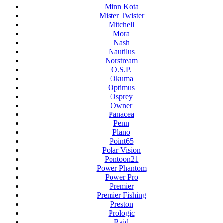
Minn Kota
Mister Twister
Mitchell
Mora
Nash
Nautilus
Norstream
O.S.P.
Okuma
Optimus
Osprey
Owner
Panacea
Penn
Plano
Point65
Polar Vision
Pontoon21
Power Phantom
Power Pro
Premier
Premier Fishing
Preston
Prologic
Raid