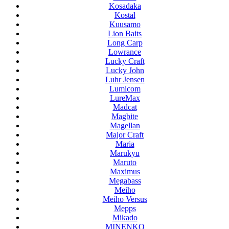
Kosadaka
Kostal
Kuusamo
Lion Baits
Long Carp
Lowrance
Lucky Craft
Lucky John
Luhr Jensen
Lumicom
LureMax
Madcat
Magbite
Magellan
Major Craft
Maria
Marukyu
Maruto
Maximus
Megabass
Meiho
Meiho Versus
Mepps
Mikado
MINENKO