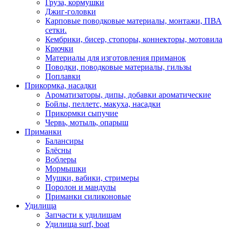
Груза, кормушки
Джиг-головки
Карповые поводковые материалы, монтажи, ПВА
сетки.
Кембрики, бисер, стопоры, коннекторы, мотовила
Крючки
Материалы для изготовления приманок
Поводки, поводковые материалы, гильзы
Поплавки
Прикормка, насадки
Ароматизаторы, дипы, добавки ароматические
Бойлы, пеллетс, макуха, насадки
Прикормки сыпучие
Червь, мотыль, опарыш
Приманки
Балансиры
Блёсны
Воблеры
Мормышки
Мушки, вабики, стримеры
Поролон и мандулы
Приманки силиконовые
Удилища
Запчасти к удилищам
Удилища surf, boat