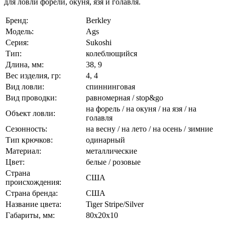
для ловли форели, окуня, язя и голавля.
Бренд:
Berkley
Модель:
Ags
Серия:
Sukoshi
Тип:
колеблющийся
Длина, мм:
38, 9
Вес изделия, гр:
4, 4
Вид ловли:
спиннинговая
Вид проводки:
равномерная / stop&go
на форель / на окуня / на язя / на
Объект ловли:
голавля
Сезонность:
на весну / на лето / на осень / зимние
Тип крючков:
одинарный
Материал:
металлические
Цвет:
белые / розовые
Страна
США
происхождения:
Страна бренда:
США
Название цвета:
Tiger Stripe/Silver
Габариты, мм:
80x20x10