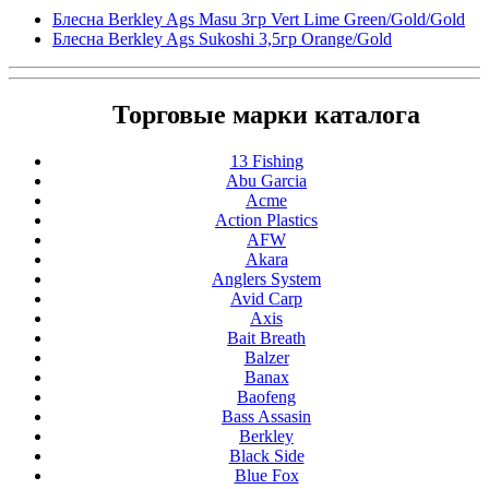
Блесна Berkley Ags Masu 3гр Vert Lime Green/Gold/Gold
Блесна Berkley Ags Sukoshi 3,5гр Orange/Gold
Торговые марки каталога
13 Fishing
Abu Garcia
Acme
Action Plastics
AFW
Akara
Anglers System
Avid Carp
Axis
Bait Breath
Balzer
Banax
Baofeng
Bass Assasin
Berkley
Black Side
Blue Fox