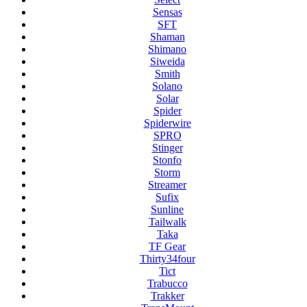
Sensas
SFT
Shaman
Shimano
Siweida
Smith
Solano
Solar
Spider
Spiderwire
SPRO
Stinger
Stonfo
Storm
Streamer
Sufix
Sunline
Tailwalk
Taka
TF Gear
Thirty34four
Tict
Trabucco
Trakker