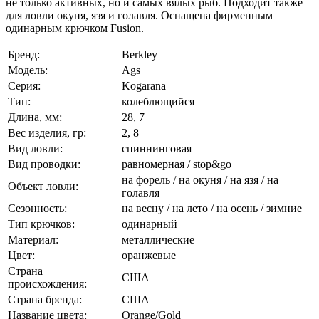
не только активных, но и самых вялых рыб. Подходит также
для ловли окуня, язя и голавля. Оснащена фирменным
одинарным крючком Fusion.
Бренд:
Berkley
Модель:
Ags
Серия:
Kogarana
Тип:
колеблющийся
Длина, мм:
28, 7
Вес изделия, гр:
2, 8
Вид ловли:
спиннинговая
Вид проводки:
равномерная / stop&go
на форель / на окуня / на язя / на
Объект ловли:
голавля
Сезонность:
на весну / на лето / на осень / зимние
Тип крючков:
одинарный
Материал:
металлические
Цвет:
оранжевые
Страна
США
происхождения:
Страна бренда:
США
Название цвета:
Orange/Gold