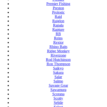
Premier Fishing
Preston
Prologic
Raid
Raiglon
Rapala
Rapture
RB
Reins
Rextor
Rhino Baits
Ridge Monkey
Riverzone
Rod Hutchinson
Ron Thompson
Saikyo
Sakura
Salar
Salmo
Savage Gear
Sawamura
Scorana
Scotty
Sebile
Select