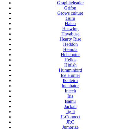
Graphiteleader
Grifon
Grows culture
Guru
Halco
Haswing
Hayabusa
Hearty Rise
Heddon
Heinola
Helicopter
Helios
Hitfish
Humminbird
Ice Hunter
Ikatteiru
Incubator
Intech
Iris
Isamu
Jackall
Jig It
JJ-Connect
JRC
Jumprize