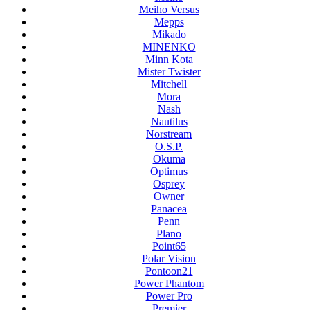
Meiho Versus
Mepps
Mikado
MINENKO
Minn Kota
Mister Twister
Mitchell
Mora
Nash
Nautilus
Norstream
O.S.P.
Okuma
Optimus
Osprey
Owner
Panacea
Penn
Plano
Point65
Polar Vision
Pontoon21
Power Phantom
Power Pro
Premier