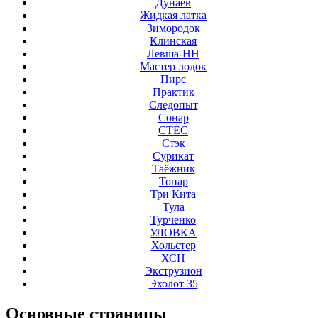
Дунаев
Жидкая латка
Зимородок
Клинская
Левша-НН
Мастер лодок
Пирс
Практик
Следопыт
Сонар
СТЕС
Стэк
Сурикат
Таёжник
Тонар
Три Кита
Тула
Турченко
УЛОВКА
Хольстер
ХСН
Экструзион
Эхолот 35
Основные
страницы