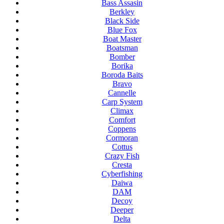
Bass Assasin
Berkley
Black Side
Blue Fox
Boat Master
Boatsman
Bomber
Borika
Boroda Baits
Bravo
Cannelle
Carp System
Climax
Comfort
Coppens
Cormoran
Cottus
Crazy Fish
Cresta
Cyberfishing
Daiwa
DAM
Decoy
Deeper
Delta