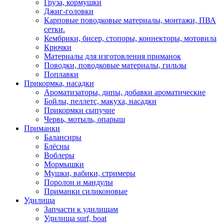
Груза, кормушки
Джиг-головки
Карповые поводковые материалы, монтажи, ПВА
сетки.
Кембрики, бисер, стопоры, коннекторы, мотовила
Крючки
Материалы для изготовления приманок
Поводки, поводковые материалы, гильзы
Поплавки
Прикормка, насадки
Ароматизаторы, дипы, добавки ароматические
Бойлы, пеллетс, макуха, насадки
Прикормки сыпучие
Червь, мотыль, опарыш
Приманки
Балансиры
Блёсны
Воблеры
Мормышки
Мушки, вабики, стримеры
Поролон и мандулы
Приманки силиконовые
Удилища
Запчасти к удилищам
Удилища surf, boat