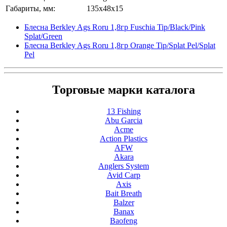
Габариты, мм:
135x48x15
Блесна Berkley Ags Roru 1,8гр Fuschia Tip/Black/Pink
Splat/Green
Блесна Berkley Ags Roru 1,8гр Orange Tip/Splat Pel/Splat
Pel
Торговые марки каталога
13 Fishing
Abu Garcia
Acme
Action Plastics
AFW
Akara
Anglers System
Avid Carp
Axis
Bait Breath
Balzer
Banax
Baofeng