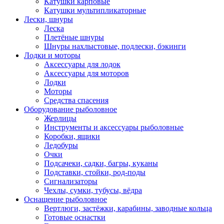
Катушки карповые
Катушки мультипликаторные
Лески, шнуры
Леска
Плетёные шнуры
Шнуры нахлыстовые, подлески, бэкинги
Лодки и моторы
Аксессуары для лодок
Аксессуары для моторов
Лодки
Моторы
Средства спасения
Оборудование рыболовное
Жерлицы
Инструменты и аксессуары рыболовные
Коробки, ящики
Ледобуры
Очки
Подсачеки, садки, багры, куканы
Подставки, стойки, род-поды
Сигнализаторы
Чехлы, сумки, тубусы, вёдра
Оснащение рыболовное
Вертлюги, застёжки, карабины, заводные кольца
Готовые оснастки