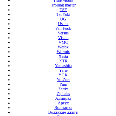
TransMount
Trolling master
TSF
TsuYoki
UG
Usami
Van Fook
Versus
Vision
VMC
Wefox
Wormix
Xesta
XTR
Yamashita
Yarie
YGK
Yo-Zuri
Yum
Zetrix
Zipbaits
Адмирал
Аргут
Волжанка
Волжские джиги