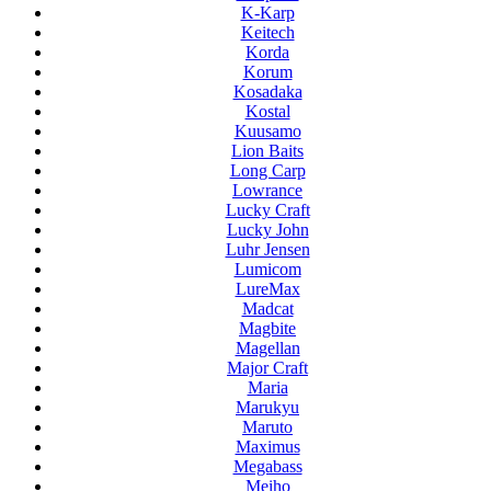
K-Karp
Keitech
Korda
Korum
Kosadaka
Kostal
Kuusamo
Lion Baits
Long Carp
Lowrance
Lucky Craft
Lucky John
Luhr Jensen
Lumicom
LureMax
Madcat
Magbite
Magellan
Major Craft
Maria
Marukyu
Maruto
Maximus
Megabass
Meiho