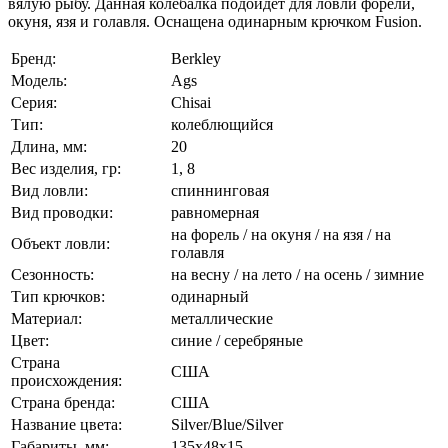
вялую рыбу. Данная колебалка подойдет для ловли форели,
окуня, язя и голавля. Оснащена одинарным крючком Fusion.
Бренд:
Berkley
Модель:
Ags
Серия:
Chisai
Тип:
колеблющийся
Длина, мм:
20
Вес изделия, гр:
1, 8
Вид ловли:
спиннинговая
Вид проводки:
равномерная
на форель / на окуня / на язя / на
Объект ловли:
голавля
Сезонность:
на весну / на лето / на осень / зимние
Тип крючков:
одинарный
Материал:
металлические
Цвет:
синие / серебряные
Страна
США
происхождения:
Страна бренда:
США
Название цвета:
Silver/Blue/Silver
Габариты, мм:
135x48x15