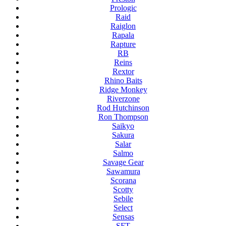
Prologic
Raid
Raiglon
Rapala
Rapture
RB
Reins
Rextor
Rhino Baits
Ridge Monkey
Riverzone
Rod Hutchinson
Ron Thompson
Saikyo
Sakura
Salar
Salmo
Savage Gear
Sawamura
Scorana
Scotty
Sebile
Select
Sensas
SFT