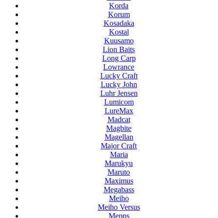
Korda
Korum
Kosadaka
Kostal
Kuusamo
Lion Baits
Long Carp
Lowrance
Lucky Craft
Lucky John
Luhr Jensen
Lumicom
LureMax
Madcat
Magbite
Magellan
Major Craft
Maria
Marukyu
Maruto
Maximus
Megabass
Meiho
Meiho Versus
Mepps