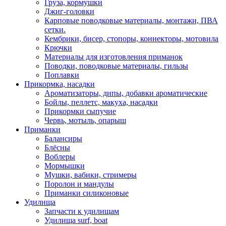
Груза, кормушки
Джиг-головки
Карповые поводковые материалы, монтажи, ПВА
сетки.
Кембрики, бисер, стопоры, коннекторы, мотовила
Крючки
Материалы для изготовления приманок
Поводки, поводковые материалы, гильзы
Поплавки
Прикормка, насадки
Ароматизаторы, дипы, добавки ароматические
Бойлы, пеллетс, макуха, насадки
Прикормки сыпучие
Червь, мотыль, опарыш
Приманки
Балансиры
Блёсны
Воблеры
Мормышки
Мушки, вабики, стримеры
Поролон и мандулы
Приманки силиконовые
Удилища
Запчасти к удилищам
Удилища surf, boat