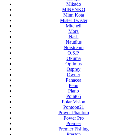
Mikado
MINENKO
Minn Kota
Mister Twister
Mitchell
Mora
Nash
Nautilus
Norstream
O.S.P.
Okuma
Optimus
Osprey
Owner
Panacea
Penn
Plano
Point65
Polar Vision
Pontoon21
Power Phantom
Power Pro
Premier
Premier Fishing
Preston