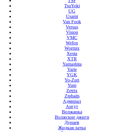
TSF
TsuYoki
UG
Usami
Van Fook
Versus
Vision
VMC
Wefox
Wormix
Xesta
XTR
Yamashita
Yarie
YGK
Yo-Zuri
Yum
Zetrix
Zipbaits
Адмирал
Аргут
Волжанка
Волжские джиги
Дунаев
Жидкая латка