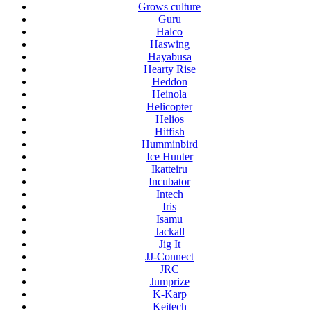
Grows culture
Guru
Halco
Haswing
Hayabusa
Hearty Rise
Heddon
Heinola
Helicopter
Helios
Hitfish
Humminbird
Ice Hunter
Ikatteiru
Incubator
Intech
Iris
Isamu
Jackall
Jig It
JJ-Connect
JRC
Jumprize
K-Karp
Keitech