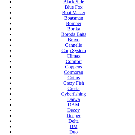
Black Side
Blue Fox
Boat Master
Boatsman
Bomber
Borika
Boroda Baits
Bravo
Cannelle
Carp System
Climax
Comfort
Coppens
Cormoran
Cottus
Crazy Fish
Cresta
Cyberfishing
Daiwa
DAM
Decoy
Deeper
Delta
DM
Duo