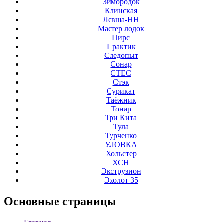
Зимородок
Клинская
Левша-НН
Мастер лодок
Пирс
Практик
Следопыт
Сонар
СТЕС
Стэк
Сурикат
Таёжник
Тонар
Три Кита
Тула
Турченко
УЛОВКА
Хольстер
ХСН
Экструзион
Эхолот 35
Основные
страницы