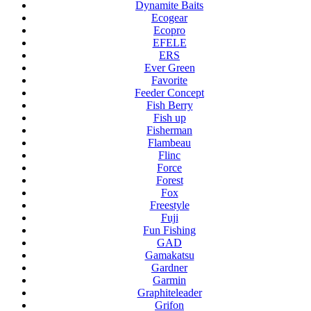
Dynamite Baits
Ecogear
Ecopro
EFELE
ERS
Ever Green
Favorite
Feeder Concept
Fish Berry
Fish up
Fisherman
Flambeau
Flinc
Force
Forest
Fox
Freestyle
Fuji
Fun Fishing
GAD
Gamakatsu
Gardner
Garmin
Graphiteleader
Grifon