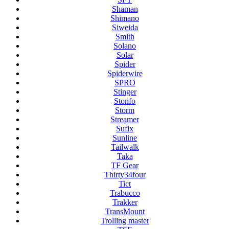
Shaman
Shimano
Siweida
Smith
Solano
Solar
Spider
Spiderwire
SPRO
Stinger
Stonfo
Storm
Streamer
Sufix
Sunline
Tailwalk
Taka
TF Gear
Thirty34four
Tict
Trabucco
Trakker
TransMount
Trolling master