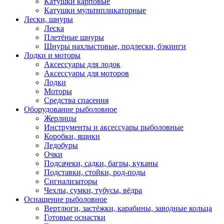
Катушки карповые
Катушки мультипликаторные
Лески, шнуры
Леска
Плетёные шнуры
Шнуры нахлыстовые, подлески, бэкинги
Лодки и моторы
Аксессуары для лодок
Аксессуары для моторов
Лодки
Моторы
Средства спасения
Оборудование рыболовное
Жерлицы
Инструменты и аксессуары рыболовные
Коробки, ящики
Ледобуры
Очки
Подсачеки, садки, багры, куканы
Подставки, стойки, род-поды
Сигнализаторы
Чехлы, сумки, тубусы, вёдра
Оснащение рыболовное
Вертлюги, застёжки, карабины, заводные кольца
Готовые оснастки