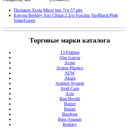
Пилькер Xesta Micro bee 7гр 57.plrs
Блесна Berkley Ags Chisai 2,2гр Fuschia Tip/Black/Pink
Splat/Green
Торговые марки каталога
13 Fishing
Abu Garcia
Acme
Action Plastics
AFW
Akara
Anglers System
Avid Carp
Axis
Bait Breath
Balzer
Banax
Baofeng
Bass Assasin
Berkley