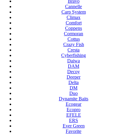
Bravo
Cannelle
Carp System
Climax
Comfort
Coppens
Cormoran
Cottus
Crazy Fish
Cresta
Cyberfishing
Daiwa
DAM
Decoy
Deeper
Delta
DM
Duo
Dynamite Baits
Ecogear
Ecopro
EFELE
ERS
Ever Green
Favorite