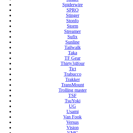
Spiderwire
SPRO
Stinger
Stonfo
Storm
Streamer
Sufix
Sunline
Tailwalk
Taka
TF Gear
Thirty34four
Tict
Trabucco
Trakker
TransMount
Trolling master
TSF
TsuYoki
UG
Usami
Van Fook
Versus
Vision
VMC