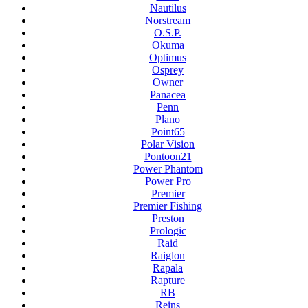
Nautilus
Norstream
O.S.P.
Okuma
Optimus
Osprey
Owner
Panacea
Penn
Plano
Point65
Polar Vision
Pontoon21
Power Phantom
Power Pro
Premier
Premier Fishing
Preston
Prologic
Raid
Raiglon
Rapala
Rapture
RB
Reins