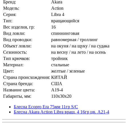
Бренд:
Akara
Модель:
Action
Серия:
Libra 4
Тип:
вращающийся
Вес изделия, гр:
16
Вид ловли:
спиннинговая
Вид проводки:
равномерная / троллинг
Объект ловли:
на окуня / на щуку / на судака
Сезонность:
на весну / на лето / на осень
Тип крючков:
тройник
Материал:
стальные
Цвет:
желтые / зеленые
Страна происхождения:
КИТАЙ
Страна бренда:
США
Название цвета:
A19-4
Габариты, мм:
110x30x20
Блесна Ecopro Era 75мм 11гр S/C
Блесна Akara Action Libra вращ. 4 16гр цв. A21-4