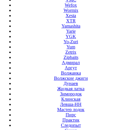
Wefox
Wormix
Xesta
XTR
Yamashita
Yarie
YGK
Yo-Zuri
Yum
Zetrix
Zipbaits
Адмирал
Аргут
Волжанка
Волжские джиги
Дунаев
Жидкая латка
Зимородок
Клинская
Левша-НН
Мастер лодок
Пирс
Практик
Следопыт