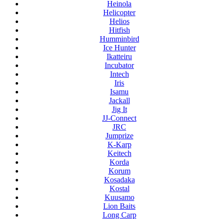
Heinola
Helicopter
Helios
Hitfish
Humminbird
Ice Hunter
Ikatteiru
Incubator
Intech
Iris
Isamu
Jackall
Jig It
JJ-Connect
JRC
Jumprize
K-Karp
Keitech
Korda
Korum
Kosadaka
Kostal
Kuusamo
Lion Baits
Long Carp