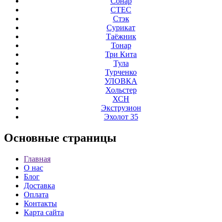
Сонар
СТЕС
Стэк
Сурикат
Таёжник
Тонар
Три Кита
Тула
Турченко
УЛОВКА
Хольстер
ХСН
Экструзион
Эхолот 35
Основные
страницы
Главная
О нас
Блог
Доставка
Оплата
Контакты
Карта сайта