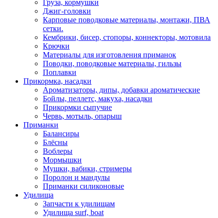
Груза, кормушки
Джиг-головки
Карповые поводковые материалы, монтажи, ПВА
сетки.
Кембрики, бисер, стопоры, коннекторы, мотовила
Крючки
Материалы для изготовления приманок
Поводки, поводковые материалы, гильзы
Поплавки
Прикормка, насадки
Ароматизаторы, дипы, добавки ароматические
Бойлы, пеллетс, макуха, насадки
Прикормки сыпучие
Червь, мотыль, опарыш
Приманки
Балансиры
Блёсны
Воблеры
Мормышки
Мушки, вабики, стримеры
Поролон и мандулы
Приманки силиконовые
Удилища
Запчасти к удилищам
Удилища surf, boat