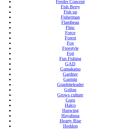
Feeder Concept
Fish Berry
Fish up
Fisherman
Flambeau
Flinc
Force
Forest
Fox
Freestyle
Fuji
Fun Fishing
GAD
Gamakatsu
Gardner
Garmin
Graphiteleader
Grifon
Grows culture
Guru
Halco
Haswing
Hayabusa
Hearty Rise
Heddon