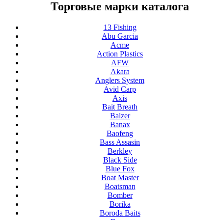
Торговые марки каталога
13 Fishing
Abu Garcia
Acme
Action Plastics
AFW
Akara
Anglers System
Avid Carp
Axis
Bait Breath
Balzer
Banax
Baofeng
Bass Assasin
Berkley
Black Side
Blue Fox
Boat Master
Boatsman
Bomber
Borika
Boroda Baits