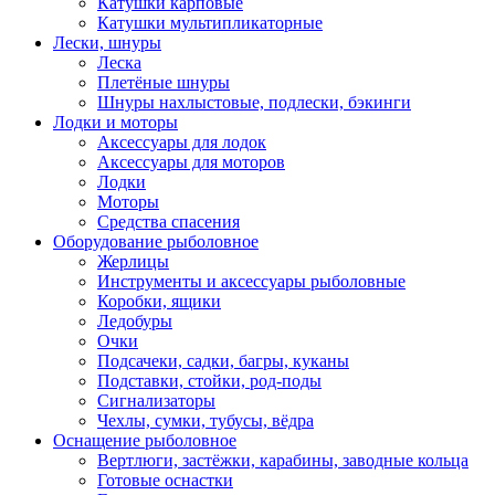
Катушки карповые
Катушки мультипликаторные
Лески, шнуры
Леска
Плетёные шнуры
Шнуры нахлыстовые, подлески, бэкинги
Лодки и моторы
Аксессуары для лодок
Аксессуары для моторов
Лодки
Моторы
Средства спасения
Оборудование рыболовное
Жерлицы
Инструменты и аксессуары рыболовные
Коробки, ящики
Ледобуры
Очки
Подсачеки, садки, багры, куканы
Подставки, стойки, род-поды
Сигнализаторы
Чехлы, сумки, тубусы, вёдра
Оснащение рыболовное
Вертлюги, застёжки, карабины, заводные кольца
Готовые оснастки