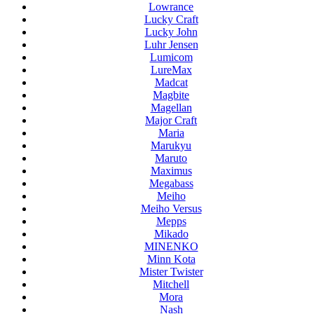
Lowrance
Lucky Craft
Lucky John
Luhr Jensen
Lumicom
LureMax
Madcat
Magbite
Magellan
Major Craft
Maria
Marukyu
Maruto
Maximus
Megabass
Meiho
Meiho Versus
Mepps
Mikado
MINENKO
Minn Kota
Mister Twister
Mitchell
Mora
Nash