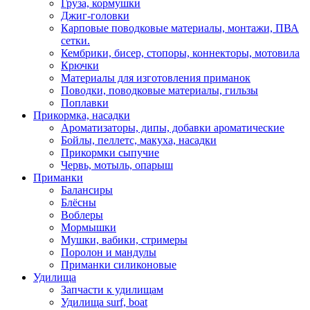
Груза, кормушки
Джиг-головки
Карповые поводковые материалы, монтажи, ПВА
сетки.
Кембрики, бисер, стопоры, коннекторы, мотовила
Крючки
Материалы для изготовления приманок
Поводки, поводковые материалы, гильзы
Поплавки
Прикормка, насадки
Ароматизаторы, дипы, добавки ароматические
Бойлы, пеллетс, макуха, насадки
Прикормки сыпучие
Червь, мотыль, опарыш
Приманки
Балансиры
Блёсны
Воблеры
Мормышки
Мушки, вабики, стримеры
Поролон и мандулы
Приманки силиконовые
Удилища
Запчасти к удилищам
Удилища surf, boat