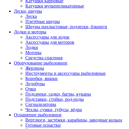
Катушки карповые
Катушки мультипликаторные
Лески, шнуры
Леска
Плетёные шнуры
Шнуры нахлыстовые, подлески, бэкинги
Лодки и моторы
Аксессуары для лодок
Аксессуары для моторов
Лодки
Моторы
Средства спасения
Оборудование рыболовное
Жерлицы
Инструменты и аксессуары рыболовные
Коробки, ящики
Ледобуры
Очки
Подсачеки, садки, багры, куканы
Подставки, стойки, род-поды
Сигнализаторы
Чехлы, сумки, тубусы, вёдра
Оснащение рыболовное
Вертлюги, застёжки, карабины, заводные кольца
Готовые оснастки