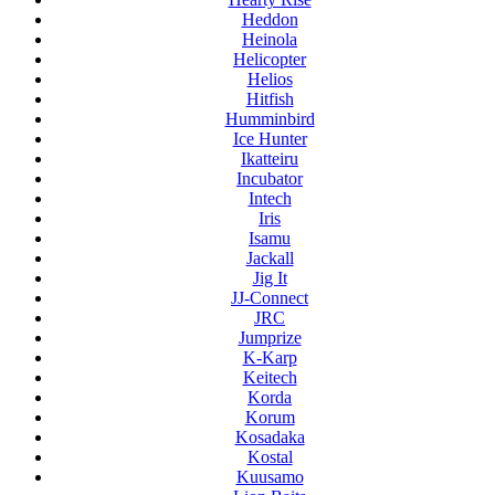
Heddon
Heinola
Helicopter
Helios
Hitfish
Humminbird
Ice Hunter
Ikatteiru
Incubator
Intech
Iris
Isamu
Jackall
Jig It
JJ-Connect
JRC
Jumprize
K-Karp
Keitech
Korda
Korum
Kosadaka
Kostal
Kuusamo