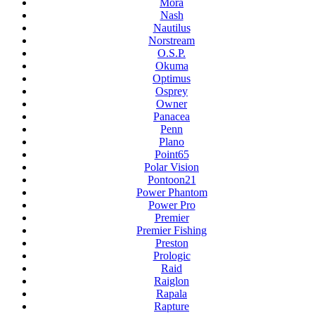
Mora
Nash
Nautilus
Norstream
O.S.P.
Okuma
Optimus
Osprey
Owner
Panacea
Penn
Plano
Point65
Polar Vision
Pontoon21
Power Phantom
Power Pro
Premier
Premier Fishing
Preston
Prologic
Raid
Raiglon
Rapala
Rapture