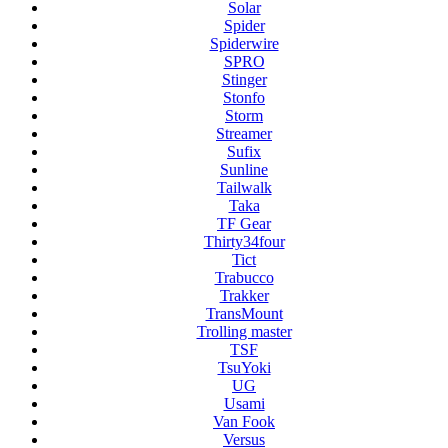
Solar
Spider
Spiderwire
SPRO
Stinger
Stonfo
Storm
Streamer
Sufix
Sunline
Tailwalk
Taka
TF Gear
Thirty34four
Tict
Trabucco
Trakker
TransMount
Trolling master
TSF
TsuYoki
UG
Usami
Van Fook
Versus