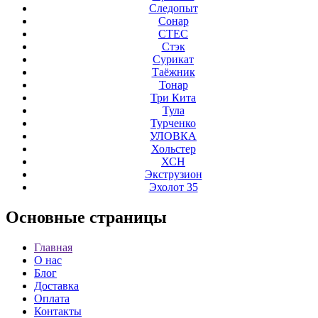
Следопыт
Сонар
СТЕС
Стэк
Сурикат
Таёжник
Тонар
Три Кита
Тула
Турченко
УЛОВКА
Хольстер
ХСН
Экструзион
Эхолот 35
Основные
страницы
Главная
О нас
Блог
Доставка
Оплата
Контакты