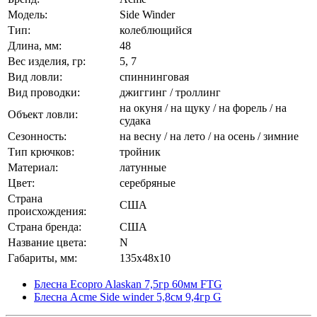
Модель:
Side Winder
Тип:
колеблющийся
Длина, мм:
48
Вес изделия, гр:
5, 7
Вид ловли:
спиннинговая
Вид проводки:
джиггинг / троллинг
на окуня / на щуку / на форель / на
Объект ловли:
судака
Сезонность:
на весну / на лето / на осень / зимние
Тип крючков:
тройник
Материал:
латунные
Цвет:
серебряные
Страна
США
происхождения:
Страна бренда:
США
Название цвета:
N
Габариты, мм:
135x48x10
Блесна Ecopro Alaskan 7,5гр 60мм FTG
Блесна Acme Side winder 5,8см 9,4гр G