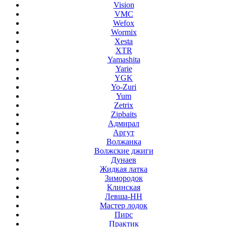
Vision
VMC
Wefox
Wormix
Xesta
XTR
Yamashita
Yarie
YGK
Yo-Zuri
Yum
Zetrix
Zipbaits
Адмирал
Аргут
Волжанка
Волжские джиги
Дунаев
Жидкая латка
Зимородок
Клинская
Левша-НН
Мастер лодок
Пирс
Практик