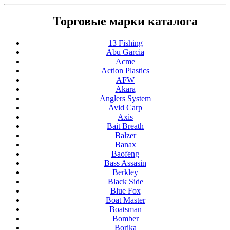
Торговые марки каталога
13 Fishing
Abu Garcia
Acme
Action Plastics
AFW
Akara
Anglers System
Avid Carp
Axis
Bait Breath
Balzer
Banax
Baofeng
Bass Assasin
Berkley
Black Side
Blue Fox
Boat Master
Boatsman
Bomber
Borika