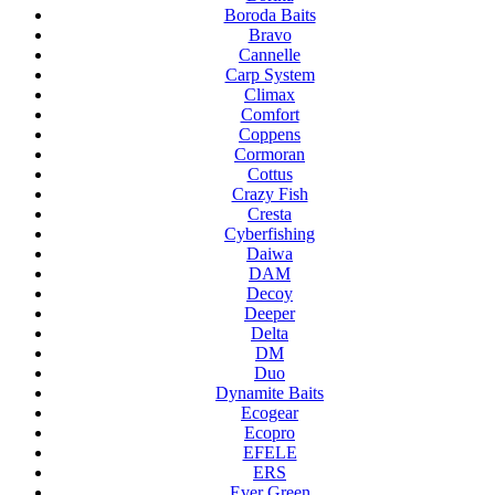
Boroda Baits
Bravo
Cannelle
Carp System
Climax
Comfort
Coppens
Cormoran
Cottus
Crazy Fish
Cresta
Cyberfishing
Daiwa
DAM
Decoy
Deeper
Delta
DM
Duo
Dynamite Baits
Ecogear
Ecopro
EFELE
ERS
Ever Green