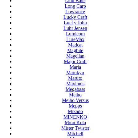
Lion Baits
Long Carp
Lowrance
Lucky Craft
Lucky John
Luhr Jensen
Lumicom
LureMax
Madcat
Magbite
Magellan
Major Craft
Maria
Marukyu
Maruto
Maximus
Megabass
Meiho
Meiho Versus
Mepps
Mikado
MINENKO
Minn Kota
Mister Twister
Mitchell