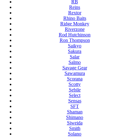
RB
Reins
Rextor
Rhino Baits
Ridge Monkey
Riverzone
Rod Hutchinson
Ron Thompson
Saikyo
Sakura
Salar
Salmo
Savage Gear
Sawamura
Scorana
Scotty
Sebile
Select
Sensas
SFT
Shaman
Shimano
Siweida
Smith
Solano