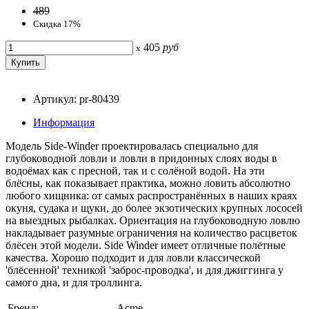
489
Скидка 17%
405
руб
x
Артикул: pr-80439
Информация
Модель Side-Winder проектировалась специально для
глубоководной ловли и ловли в придонных слоях воды в
водоёмах как с пресной, так и с солёной водой. На эти
блёсны, как показывает практика, можно ловить абсолютно
любого хищника: от самых распространённых в наших краях
окуня, судака и щуки, до более экзотических крупных лососей
на выездных рыбалках. Ориентация на глубоководную ловлю
накладывает разумные ограничения на количество расцветок
блёсен этой модели. Side Winder имеет отличные полётные
качества. Хорошо подходит и для ловли классической
'блёсенной' техникой 'заброс-проводка', и для джиггинга у
самого дна, и для троллинга.
Бренд:
Acme