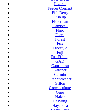
Favorite
Feeder Concept
Fish Berry
Fish up
Fisherman
Flambeau
Flinc
Force
Forest
Fox
Freestyle
Fuji
Fun Fishing
GAD
Gamakatsu
Gardner
Garmin
Graphiteleader
Grifon
Grows culture
Guru
Halco
Haswing
Hayabusa
Hearty Rise