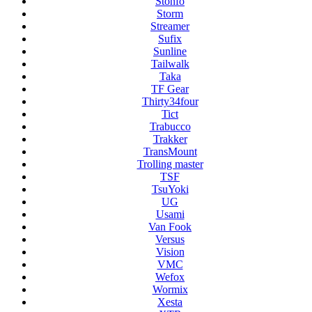
Stonfo
Storm
Streamer
Sufix
Sunline
Tailwalk
Taka
TF Gear
Thirty34four
Tict
Trabucco
Trakker
TransMount
Trolling master
TSF
TsuYoki
UG
Usami
Van Fook
Versus
Vision
VMC
Wefox
Wormix
Xesta