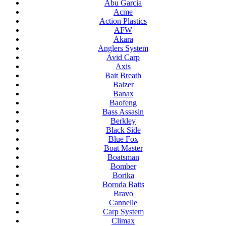
Abu Garcia
Acme
Action Plastics
AFW
Akara
Anglers System
Avid Carp
Axis
Bait Breath
Balzer
Banax
Baofeng
Bass Assasin
Berkley
Black Side
Blue Fox
Boat Master
Boatsman
Bomber
Borika
Boroda Baits
Bravo
Cannelle
Carp System
Climax