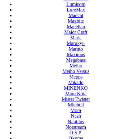
Lumicom
LureMax
Madcat
Magbite
Magellan
Major Craft
Maria
Marukyu
Maruto
Maximus
Megabass
Meiho
Meiho Versus
Mepps
Mikado
MINENKO
Minn Kota
Mister Twister
Mitchell
Mora
Nash
Nautilus
Norstream
O.S.P.
Okuma