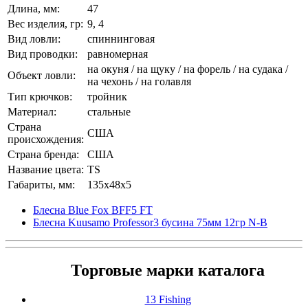
Длина, мм:
47
Вес изделия, гр:
9, 4
Вид ловли:
спиннинговая
Вид проводки:
равномерная
на окуня / на щуку / на форель / на судака /
Объект ловли:
на чехонь / на голавля
Тип крючков:
тройник
Материал:
стальные
Страна
США
происхождения:
Страна бренда:
США
Название цвета:
TS
Габариты, мм:
135x48x5
Блесна Blue Fox BFF5 FT
Блесна Kuusamo Professor3 бусина 75мм 12гр N-B
Торговые марки каталога
13 Fishing