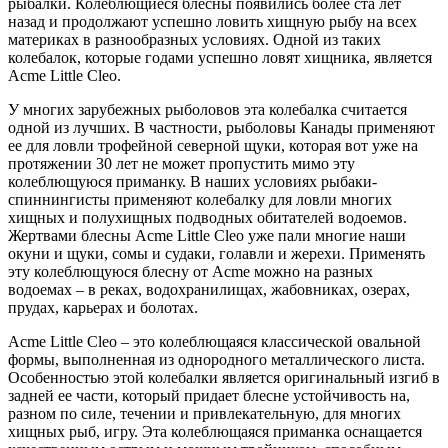
рыбалки. Колеблющиеся блесны появились более ста лет
назад и продолжают успешно ловить хищную рыбу на всех
материках в разнообразных условиях. Одной из таких
колебалок, которые годами успешно ловят хищника, является
Acme Little Cleo.
У многих зарубежных рыболовов эта колебалка считается
одной из лучших. В частности, рыболовы Канады применяют
ее для ловли трофейной северной щуки, которая вот уже на
протяжении 30 лет не может пропустить мимо эту
колеблющуюся приманку. В наших условиях рыбаки-
спиннингисты применяют колебалку для ловли многих
хищных и полухищных подводных обитателей водоемов.
Жертвами блесны Acme Little Cleo уже пали многие наши
окуни и щуки, сомы и судаки, голавли и жерехи. Применять
эту колеблющуюся блесну от Acme можно на разных
водоемах – в реках, водохранилищах, жабовниках, озерах,
прудах, карьерах и болотах.
Acme Little Cleo – это колеблющаяся классической овальной
формы, выполненная из однородного металлического листа.
Особенностью этой колебалки является оригинальный изгиб в
задней ее части, который придает блесне устойчивость на,
разном по силе, течении и привлекательную, для многих
хищных рыб, игру. Эта колеблющаяся приманка оснащается