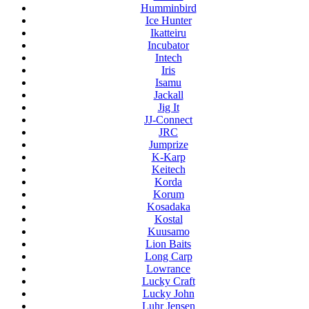
Humminbird
Ice Hunter
Ikatteiru
Incubator
Intech
Iris
Isamu
Jackall
Jig It
JJ-Connect
JRC
Jumprize
K-Karp
Keitech
Korda
Korum
Kosadaka
Kostal
Kuusamo
Lion Baits
Long Carp
Lowrance
Lucky Craft
Lucky John
Luhr Jensen