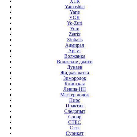
XTR
Yamashita
Yarie
YGK
Yo-Zuri
Yum
Zetrix
Zipbaits
Адмирал
Аргут
Волжанка
Волжские джиги
Дунаев
Жидкая латка
Зимородок
Клинская
Левша-НН
Мастер лодок
Пирс
Практик
Следопыт
Сонар
СТЕС
Стэк
Сурикат