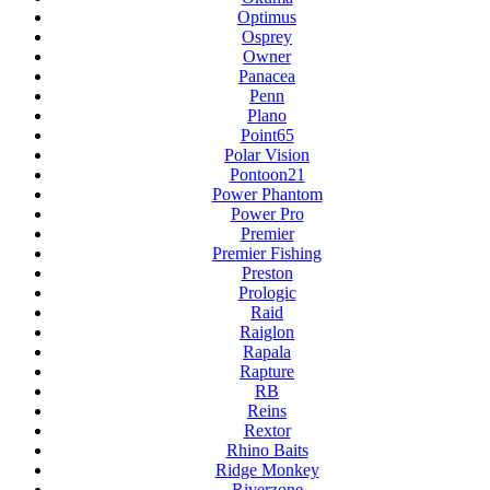
Optimus
Osprey
Owner
Panacea
Penn
Plano
Point65
Polar Vision
Pontoon21
Power Phantom
Power Pro
Premier
Premier Fishing
Preston
Prologic
Raid
Raiglon
Rapala
Rapture
RB
Reins
Rextor
Rhino Baits
Ridge Monkey
Riverzone