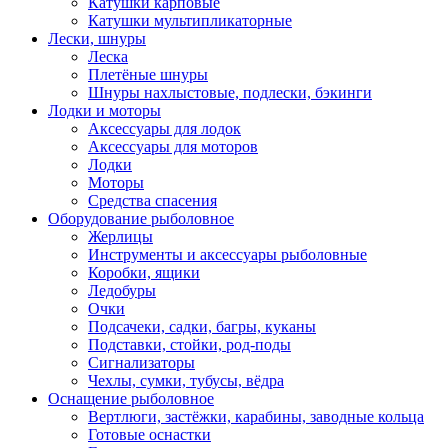
Катушки карповые
Катушки мультипликаторные
Лески, шнуры
Леска
Плетёные шнуры
Шнуры нахлыстовые, подлески, бэкинги
Лодки и моторы
Аксессуары для лодок
Аксессуары для моторов
Лодки
Моторы
Средства спасения
Оборудование рыболовное
Жерлицы
Инструменты и аксессуары рыболовные
Коробки, ящики
Ледобуры
Очки
Подсачеки, садки, багры, куканы
Подставки, стойки, род-поды
Сигнализаторы
Чехлы, сумки, тубусы, вёдра
Оснащение рыболовное
Вертлюги, застёжки, карабины, заводные кольца
Готовые оснастки