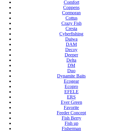
Comfort
Coppens
Cormoran
Cottus
Crazy Fish
Cresta
Cyberfishing
Daiwa
DAM
Decoy
Deeper
Delta
DM
Duo
Dynamite Baits
Ecogear
Ecopro
EFELE
ERS
Ever Green
Favorite
Feeder Concept
Fish Berry
Fish up
Fisherman