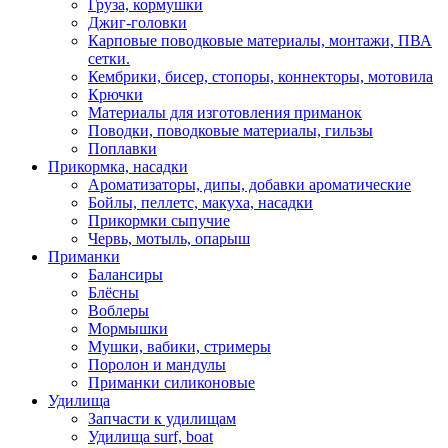
Груза, кормушки
Джиг-головки
Карповые поводковые материалы, монтажи, ПВА
сетки.
Кембрики, бисер, стопоры, коннекторы, мотовила
Крючки
Материалы для изготовления приманок
Поводки, поводковые материалы, гильзы
Поплавки
Прикормка, насадки
Ароматизаторы, дипы, добавки ароматические
Бойлы, пеллетс, макуха, насадки
Прикормки сыпучие
Червь, мотыль, опарыш
Приманки
Балансиры
Блёсны
Воблеры
Мормышки
Мушки, вабики, стримеры
Поролон и мандулы
Приманки силиконовые
Удилища
Запчасти к удилищам
Удилища surf, boat