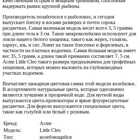
качественным острым и мощным тройником, способным
выдержать рывки крупной рыбины.
Производитель позаботился о рыболовах, и сегодня
выпускает блесну в восьми размерах и почти сорока
расцветках. Самая маленькая модель весит всего 3, 5 грамма
при длине тела в 3 см. Такие микроколебалки используют для
ловли нашего белого хищника, такого как жерех, голавль,
хариус, язь, и сиг. Ловят на такие блесенки и форелевых, в
частности на платных водоемах. Самая большая модель имеет
вес 35, 5 грамм, а длина такой приманки составляет 7, 5 см.
Acme Little Cleo такого размера предназначена для трофейных
хищников, которых можно выловить на глубоководных
участках водоемов.
Впечатляет шикарная цветовая гамма этой модели колебалки.
В ассортименте натуральные цвета, которые однозначно
являются лучшими в прозрачной воде. Для мутной воды
выпускаются цвета-провокаторы и яркие флуоресцентные
расцветки. Для форели выпускаются специальные цвета,
такие как голубой или белый с розовым.
Бренд:
Acme
Модель:
Little Cleo
Тип:
колеблющийся