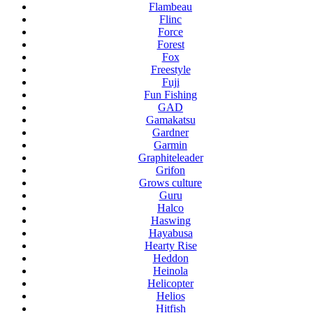
Flambeau
Flinc
Force
Forest
Fox
Freestyle
Fuji
Fun Fishing
GAD
Gamakatsu
Gardner
Garmin
Graphiteleader
Grifon
Grows culture
Guru
Halco
Haswing
Hayabusa
Hearty Rise
Heddon
Heinola
Helicopter
Helios
Hitfish