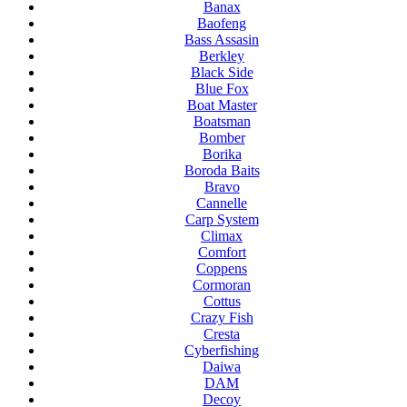
Banax
Baofeng
Bass Assasin
Berkley
Black Side
Blue Fox
Boat Master
Boatsman
Bomber
Borika
Boroda Baits
Bravo
Cannelle
Carp System
Climax
Comfort
Coppens
Cormoran
Cottus
Crazy Fish
Cresta
Cyberfishing
Daiwa
DAM
Decoy