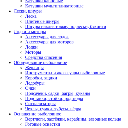
Катушки карповые
Катушки мультипликаторные
Лески, шнуры
Леска
Плетёные шнуры
Шнуры нахлыстовые, подлески, бэкинги
Лодки и моторы
Аксессуары для лодок
Аксессуары для моторов
Лодки
Моторы
Средства спасения
Оборудование рыболовное
Жерлицы
Инструменты и аксессуары рыболовные
Коробки, ящики
Ледобуры
Очки
Подсачеки, садки, багры, куканы
Подставки, стойки, род-поды
Сигнализаторы
Чехлы, сумки, тубусы, вёдра
Оснащение рыболовное
Вертлюги, застёжки, карабины, заводные кольца
Готовые оснастки