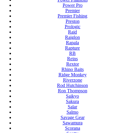
Power Pro
Premier
Premier Fishing
Preston
Prologic
Raid
Raiglon
Rapala
Rapture
RB
Reins
Rextor
Rhino Baits
Ridge Monkey
Riverzone
Rod Hutchinson
Ron Thompson
Saikyo
Sakura
Salar
Salmo
Savage Gear
Sawamura
Scorana