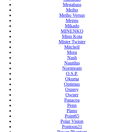
Megabass
Meiho
Meiho Versus
Mepps
Mikado
MINENKO
Minn Kota
Mister Twister
Mitchell
Mora
Nash
Nautilus
Norstream
O.S.P.
Okuma
Optimus
Osprey
Owner
Panacea
Penn
Plano
Point65
Polar Vision
Pontoon21
Power Phantom