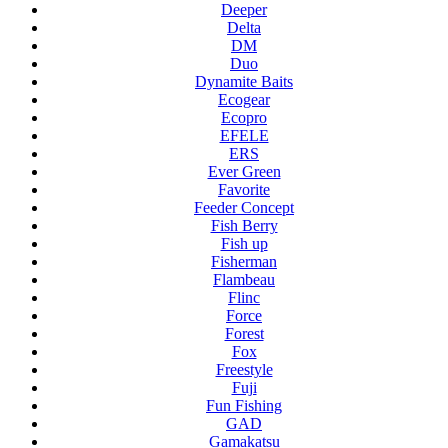
Deeper
Delta
DM
Duo
Dynamite Baits
Ecogear
Ecopro
EFELE
ERS
Ever Green
Favorite
Feeder Concept
Fish Berry
Fish up
Fisherman
Flambeau
Flinc
Force
Forest
Fox
Freestyle
Fuji
Fun Fishing
GAD
Gamakatsu