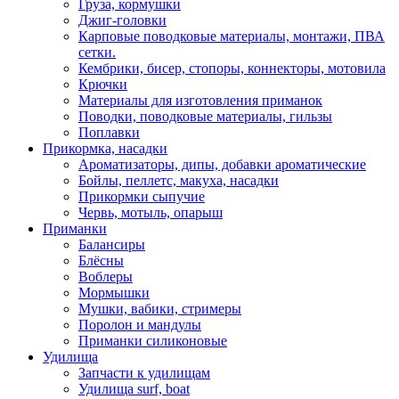
Груза, кормушки
Джиг-головки
Карповые поводковые материалы, монтажи, ПВА
сетки.
Кембрики, бисер, стопоры, коннекторы, мотовила
Крючки
Материалы для изготовления приманок
Поводки, поводковые материалы, гильзы
Поплавки
Прикормка, насадки
Ароматизаторы, дипы, добавки ароматические
Бойлы, пеллетс, макуха, насадки
Прикормки сыпучие
Червь, мотыль, опарыш
Приманки
Балансиры
Блёсны
Воблеры
Мормышки
Мушки, вабики, стримеры
Поролон и мандулы
Приманки силиконовые
Удилища
Запчасти к удилищам
Удилища surf, boat