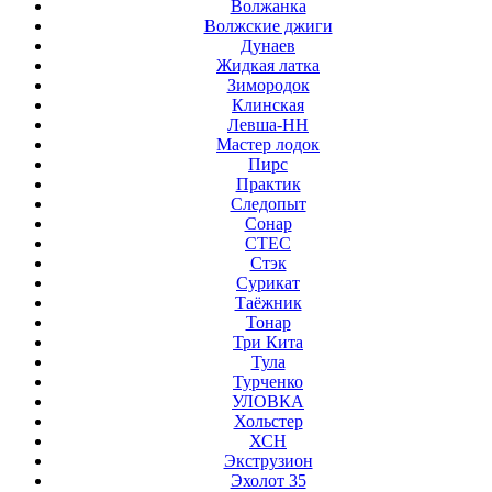
Волжанка
Волжские джиги
Дунаев
Жидкая латка
Зимородок
Клинская
Левша-НН
Мастер лодок
Пирс
Практик
Следопыт
Сонар
СТЕС
Стэк
Сурикат
Таёжник
Тонар
Три Кита
Тула
Турченко
УЛОВКА
Хольстер
ХСН
Экструзион
Эхолот 35