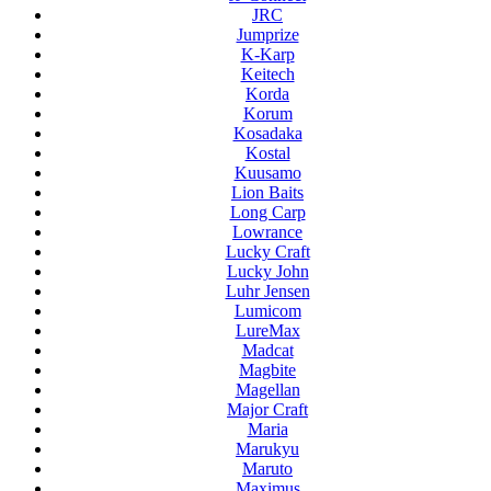
JRC
Jumprize
K-Karp
Keitech
Korda
Korum
Kosadaka
Kostal
Kuusamo
Lion Baits
Long Carp
Lowrance
Lucky Craft
Lucky John
Luhr Jensen
Lumicom
LureMax
Madcat
Magbite
Magellan
Major Craft
Maria
Marukyu
Maruto
Maximus