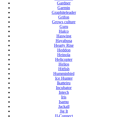
Gardner
Garmin
Graphiteleader
Grifon
Grows culture
Guru
Halco
Haswing
Hayabusa
Hearty Rise
Heddon
Heinola
Helicopter
Helios
Hitfish
Humminbird
Ice Hunter
Ikatteiru
Incubator
Intech
Iris
Isamu
Jackall
Jig It
JJ-Connect