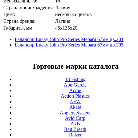
Вес изделия, гр:
18
Страна происхождения:
Латвия
Цвет:
несколько цветов
Страна бренда:
Латвия
Габариты, мм:
45x135x20
Балансир Lucky John Pro Series Mebaru 67мм цв.201
Балансир Lucky John Pro Series Mebaru 67мм цв.305
Торговые марки каталога
13 Fishing
Abu Garcia
Acme
Action Plastics
AFW
Akara
Anglers System
Avid Carp
Axis
Bait Breath
Balzer