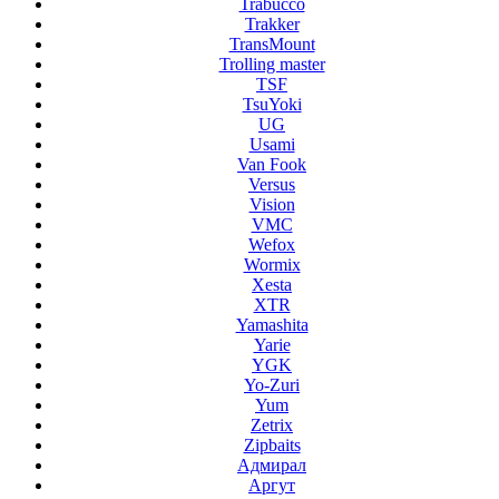
Trabucco
Trakker
TransMount
Trolling master
TSF
TsuYoki
UG
Usami
Van Fook
Versus
Vision
VMC
Wefox
Wormix
Xesta
XTR
Yamashita
Yarie
YGK
Yo-Zuri
Yum
Zetrix
Zipbaits
Адмирал
Аргут