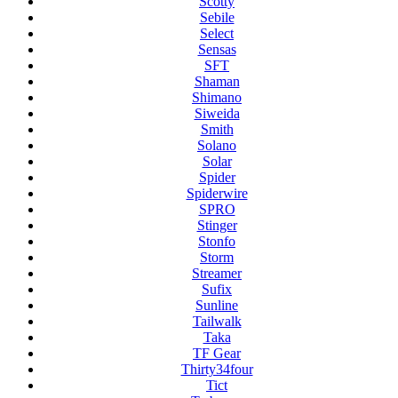
Scotty
Sebile
Select
Sensas
SFT
Shaman
Shimano
Siweida
Smith
Solano
Solar
Spider
Spiderwire
SPRO
Stinger
Stonfo
Storm
Streamer
Sufix
Sunline
Tailwalk
Taka
TF Gear
Thirty34four
Tict