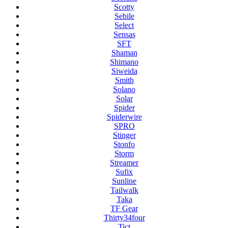
Scotty
Sebile
Select
Sensas
SFT
Shaman
Shimano
Siweida
Smith
Solano
Solar
Spider
Spiderwire
SPRO
Stinger
Stonfo
Storm
Streamer
Sufix
Sunline
Tailwalk
Taka
TF Gear
Thirty34four
Tict