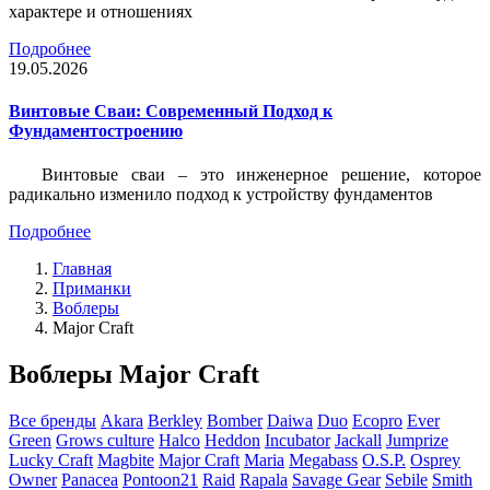
характере и отношениях
Подробнее
19.05.2026
Винтовые Сваи: Современный Подход к
Фундаментостроению
Винтовые сваи – это инженерное решение, которое
радикально изменило подход к устройству фундаментов
Подробнее
Главная
Приманки
Воблеры
Major Craft
Воблеры Major Craft
Все бренды
Akara
Berkley
Bomber
Daiwa
Duo
Ecopro
Ever
Green
Grows culture
Halco
Heddon
Incubator
Jackall
Jumprize
Lucky Craft
Magbite
Major Craft
Maria
Megabass
O.S.P.
Osprey
Owner
Panacea
Pontoon21
Raid
Rapala
Savage Gear
Sebile
Smith