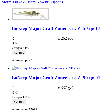
Storm
TsuYoki
Usami
Yo-Zuri
Zipbaits
Воблер Major Craft Zoner jerk ZJ50 цв 17
262
руб
x
397
Скидка 34%
Артикул: pr-77159
Воблер Major Craft Zoner jerk ZJ50 цв 01
337
руб
x
397
Скидка 15%
Артикул: pr-77083