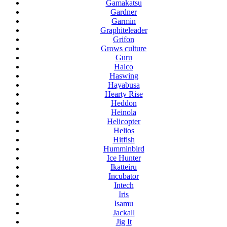
Gamakatsu
Gardner
Garmin
Graphiteleader
Grifon
Grows culture
Guru
Halco
Haswing
Hayabusa
Hearty Rise
Heddon
Heinola
Helicopter
Helios
Hitfish
Humminbird
Ice Hunter
Ikatteiru
Incubator
Intech
Iris
Isamu
Jackall
Jig It