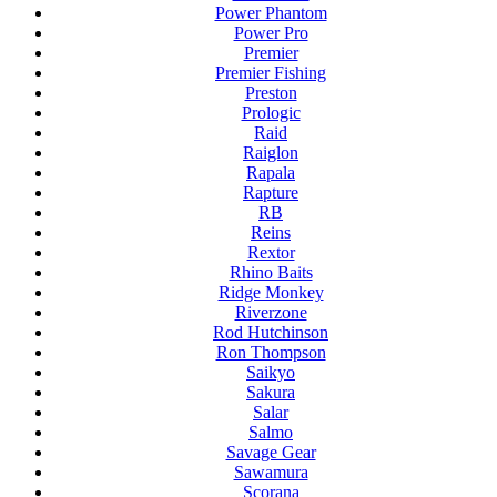
Power Phantom
Power Pro
Premier
Premier Fishing
Preston
Prologic
Raid
Raiglon
Rapala
Rapture
RB
Reins
Rextor
Rhino Baits
Ridge Monkey
Riverzone
Rod Hutchinson
Ron Thompson
Saikyo
Sakura
Salar
Salmo
Savage Gear
Sawamura
Scorana