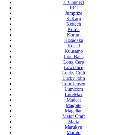
JJ-Connect
JRC
Jumprize
K-Karp
Keitech
Korda
Korum
Kosadaka
Kostal
Kuusamo
Lion Baits
Long Carp
Lowrance
Lucky Craft
Lucky John
Luhr Jensen
Lumicom
LureMax
Madcat
Magbite
Magellan
Major Craft
Maria
Marukyu
Maruto