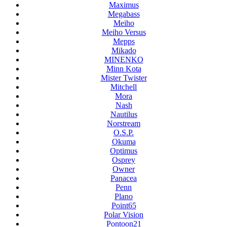
Maximus
Megabass
Meiho
Meiho Versus
Mepps
Mikado
MINENKO
Minn Kota
Mister Twister
Mitchell
Mora
Nash
Nautilus
Norstream
O.S.P.
Okuma
Optimus
Osprey
Owner
Panacea
Penn
Plano
Point65
Polar Vision
Pontoon21