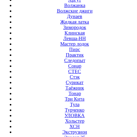
Волжанка
Волжские джиги
Дунаев
Жидкая латка
Зимородок
Клинская
Левша-НН
Мастер лодок
Пирс
Практик
Следопыт
Сонар
СТЕС
Стэк
Сурикат
Таёжник
Тонар
Три Кита
Тула
Турченко
УЛОВКА
Хольстер
ХСН
Экструзион