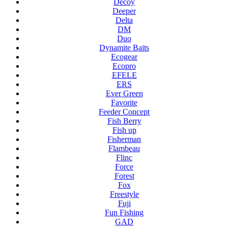
Decoy
Deeper
Delta
DM
Duo
Dynamite Baits
Ecogear
Ecopro
EFELE
ERS
Ever Green
Favorite
Feeder Concept
Fish Berry
Fish up
Fisherman
Flambeau
Flinc
Force
Forest
Fox
Freestyle
Fuji
Fun Fishing
GAD