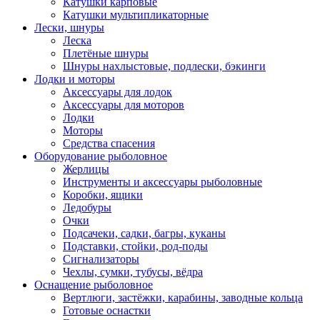
Катушки карповые
Катушки мультипликаторные
Лески, шнуры
Леска
Плетёные шнуры
Шнуры нахлыстовые, подлески, бэкинги
Лодки и моторы
Аксессуары для лодок
Аксессуары для моторов
Лодки
Моторы
Средства спасения
Оборудование рыболовное
Жерлицы
Инструменты и аксессуары рыболовные
Коробки, ящики
Ледобуры
Очки
Подсачеки, садки, багры, куканы
Подставки, стойки, род-поды
Сигнализаторы
Чехлы, сумки, тубусы, вёдра
Оснащение рыболовное
Вертлюги, застёжки, карабины, заводные кольца
Готовые оснастки