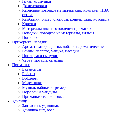
Груза, кормушки
Джиг-головки
Карповые поводковые материалы, монтажи, ПВА
сетки.
Кембрики, бисер, стопоры, коннекторы, мотовила
Крючки
Материалы для изготовления приманок
Поводки, поводковые материалы, гильзы
Поплавки
Прикормка, насадки
Ароматизаторы, дипы, добавки ароматические
Бойлы, пеллетс, макуха, насадки
Прикормки сыпучие
Червь, мотыль, опарыш
Приманки
Балансиры
Блёсны
Воблеры
Мормышки
Мушки, вабики, стримеры
Поролон и мандулы
Приманки силиконовые
Удилища
Запчасти к удилищам
Удилища surf, boat