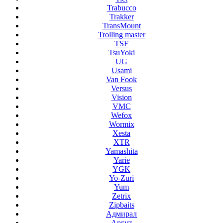
Trabucco
Trakker
TransMount
Trolling master
TSF
TsuYoki
UG
Usami
Van Fook
Versus
Vision
VMC
Wefox
Wormix
Xesta
XTR
Yamashita
Yarie
YGK
Yo-Zuri
Yum
Zetrix
Zipbaits
Адмирал
Аргут