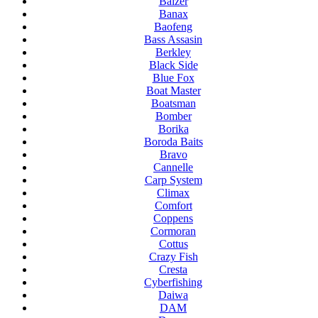
Balzer
Banax
Baofeng
Bass Assasin
Berkley
Black Side
Blue Fox
Boat Master
Boatsman
Bomber
Borika
Boroda Baits
Bravo
Cannelle
Carp System
Climax
Comfort
Coppens
Cormoran
Cottus
Crazy Fish
Cresta
Cyberfishing
Daiwa
DAM