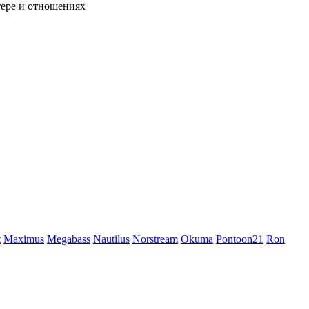
тере и отношениях
t
Maximus
Megabass
Nautilus
Norstream
Okuma
Pontoon21
Ron