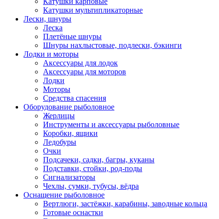
Катушки карповые
Катушки мультипликаторные
Лески, шнуры
Леска
Плетёные шнуры
Шнуры нахлыстовые, подлески, бэкинги
Лодки и моторы
Аксессуары для лодок
Аксессуары для моторов
Лодки
Моторы
Средства спасения
Оборудование рыболовное
Жерлицы
Инструменты и аксессуары рыболовные
Коробки, ящики
Ледобуры
Очки
Подсачеки, садки, багры, куканы
Подставки, стойки, род-поды
Сигнализаторы
Чехлы, сумки, тубусы, вёдра
Оснащение рыболовное
Вертлюги, застёжки, карабины, заводные кольца
Готовые оснастки