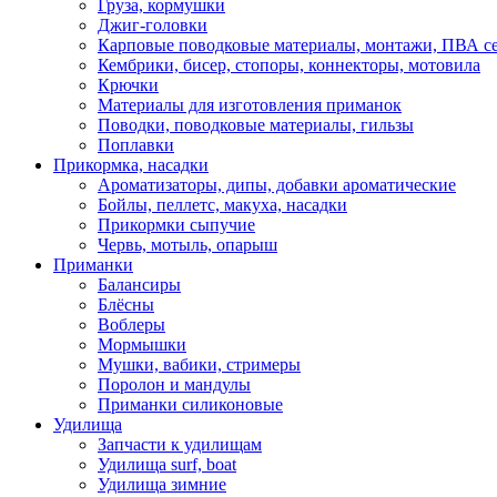
Груза, кормушки
Джиг-головки
Карповые поводковые материалы, монтажи, ПВА се
Кембрики, бисер, стопоры, коннекторы, мотовила
Крючки
Материалы для изготовления приманок
Поводки, поводковые материалы, гильзы
Поплавки
Прикормка, насадки
Ароматизаторы, дипы, добавки ароматические
Бойлы, пеллетс, макуха, насадки
Прикормки сыпучие
Червь, мотыль, опарыш
Приманки
Балансиры
Блёсны
Воблеры
Мормышки
Мушки, вабики, стримеры
Поролон и мандулы
Приманки силиконовые
Удилища
Запчасти к удилищам
Удилища surf, boat
Удилища зимние