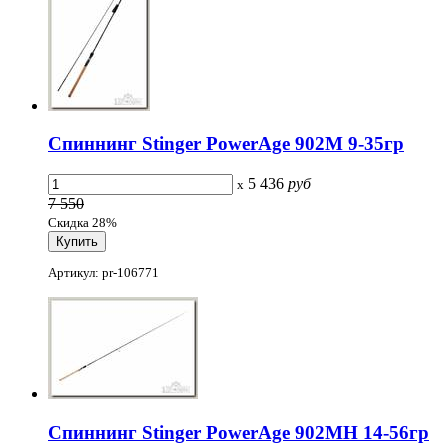
Спиннинг Stinger PowerAge 902M 9-35гр
5 436
руб
x
7 550
Скидка 28%
Артикул: pr-106771
Спиннинг Stinger PowerAge 902MH 14-56гр