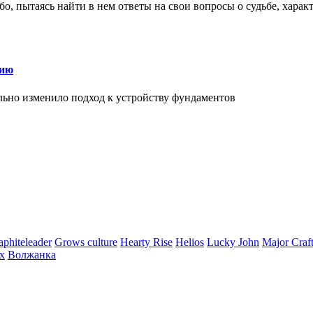
о, пытаясь найти в нем ответы на свои вопросы о судьбе, харак
нию
льно изменило подход к устройству фундаментов
aphiteleader
Grows culture
Hearty Rise
Helios
Lucky John
Major Craf
ix
Волжанка