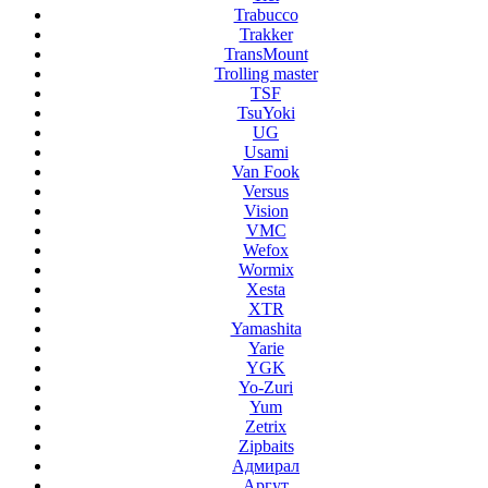
Trabucco
Trakker
TransMount
Trolling master
TSF
TsuYoki
UG
Usami
Van Fook
Versus
Vision
VMC
Wefox
Wormix
Xesta
XTR
Yamashita
Yarie
YGK
Yo-Zuri
Yum
Zetrix
Zipbaits
Адмирал
Аргут