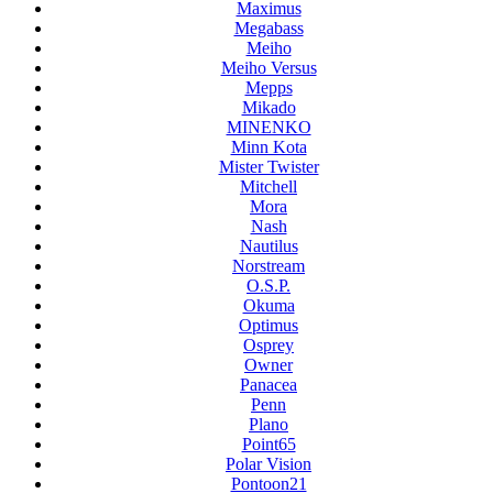
Maximus
Megabass
Meiho
Meiho Versus
Mepps
Mikado
MINENKO
Minn Kota
Mister Twister
Mitchell
Mora
Nash
Nautilus
Norstream
O.S.P.
Okuma
Optimus
Osprey
Owner
Panacea
Penn
Plano
Point65
Polar Vision
Pontoon21