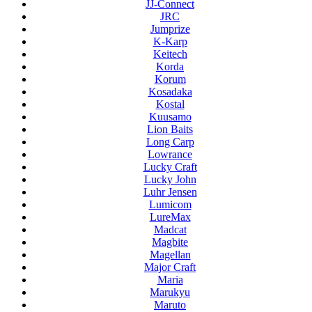
JJ-Connect
JRC
Jumprize
K-Karp
Keitech
Korda
Korum
Kosadaka
Kostal
Kuusamo
Lion Baits
Long Carp
Lowrance
Lucky Craft
Lucky John
Luhr Jensen
Lumicom
LureMax
Madcat
Magbite
Magellan
Major Craft
Maria
Marukyu
Maruto