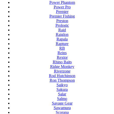
Power Phantom
Power Pro
Premier
Premier Fishing
Preston
Prologic
Raid
Raiglon
Rapala
Rapture
RB
Reins
Rextor
Rhino Baits
Ridge Monkey
Riverzone
Rod Hutchinson
Ron Thompson
Saikyo
Sakura
Salar
Salmo
Savage Gear
Sawamura
Scorana