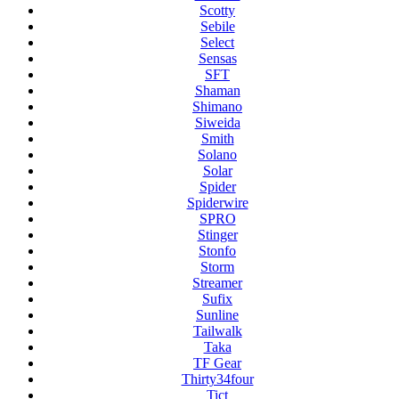
Scotty
Sebile
Select
Sensas
SFT
Shaman
Shimano
Siweida
Smith
Solano
Solar
Spider
Spiderwire
SPRO
Stinger
Stonfo
Storm
Streamer
Sufix
Sunline
Tailwalk
Taka
TF Gear
Thirty34four
Tict