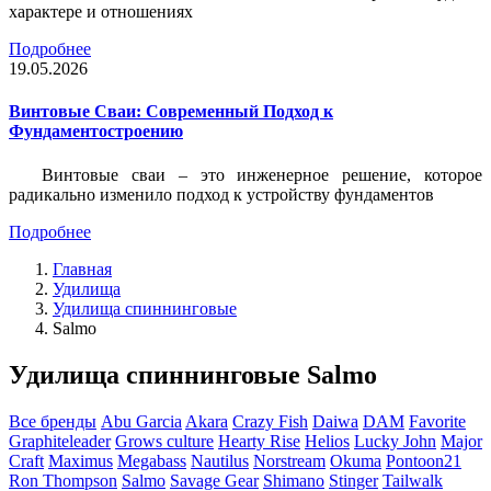
характере и отношениях
Подробнее
19.05.2026
Винтовые Сваи: Современный Подход к
Фундаментостроению
Винтовые сваи – это инженерное решение, которое
радикально изменило подход к устройству фундаментов
Подробнее
Главная
Удилища
Удилища спиннинговые
Salmo
Удилища спиннинговые Salmo
Все бренды
Abu Garcia
Akara
Crazy Fish
Daiwa
DAM
Favorite
Graphiteleader
Grows culture
Hearty Rise
Helios
Lucky John
Major
Craft
Maximus
Megabass
Nautilus
Norstream
Okuma
Pontoon21
Ron Thompson
Salmo
Savage Gear
Shimano
Stinger
Tailwalk