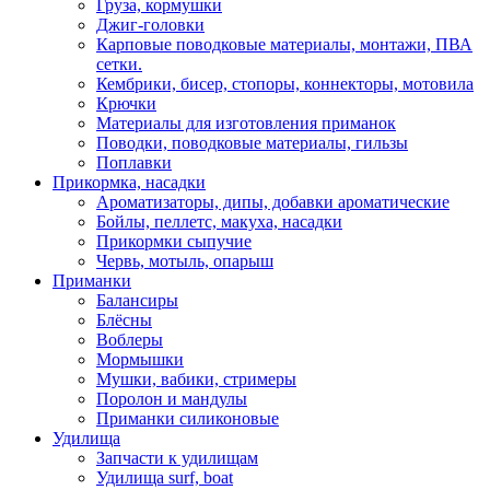
Груза, кормушки
Джиг-головки
Карповые поводковые материалы, монтажи, ПВА
сетки.
Кембрики, бисер, стопоры, коннекторы, мотовила
Крючки
Материалы для изготовления приманок
Поводки, поводковые материалы, гильзы
Поплавки
Прикормка, насадки
Ароматизаторы, дипы, добавки ароматические
Бойлы, пеллетс, макуха, насадки
Прикормки сыпучие
Червь, мотыль, опарыш
Приманки
Балансиры
Блёсны
Воблеры
Мормышки
Мушки, вабики, стримеры
Поролон и мандулы
Приманки силиконовые
Удилища
Запчасти к удилищам
Удилища surf, boat