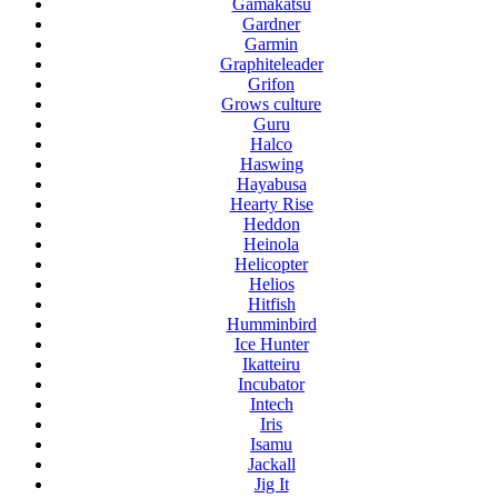
Gamakatsu
Gardner
Garmin
Graphiteleader
Grifon
Grows culture
Guru
Halco
Haswing
Hayabusa
Hearty Rise
Heddon
Heinola
Helicopter
Helios
Hitfish
Humminbird
Ice Hunter
Ikatteiru
Incubator
Intech
Iris
Isamu
Jackall
Jig It