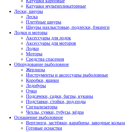
Катушки карповые
Катушки мультипликаторные
Лески, шнуры
Леска
Плетёные шнуры
Шнуры нахлыстовые, подлески, бэкинги
Лодки и моторы
Аксессуары для лодок
Аксессуары для моторов
Лодки
Моторы
Средства спасения
Оборудование рыболовное
Жерлицы
Инструменты и аксессуары рыболовные
Коробки, ящики
Ледобуры
Очки
Подсачеки, садки, багры, куканы
Подставки, стойки, род-поды
Сигнализаторы
Чехлы, сумки, тубусы, вёдра
Оснащение рыболовное
Вертлюги, застёжки, карабины, заводные кольца
Готовые оснастки