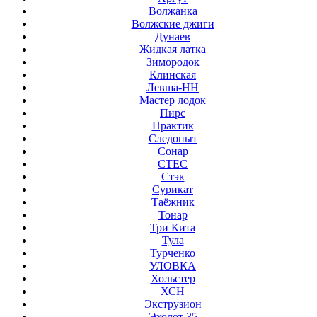
Волжанка
Волжские джиги
Дунаев
Жидкая латка
Зимородок
Клинская
Левша-НН
Мастер лодок
Пирс
Практик
Следопыт
Сонар
СТЕС
Стэк
Сурикат
Таёжник
Тонар
Три Кита
Тула
Турченко
УЛОВКА
Хольстер
ХСН
Экструзион
Эхолот 35