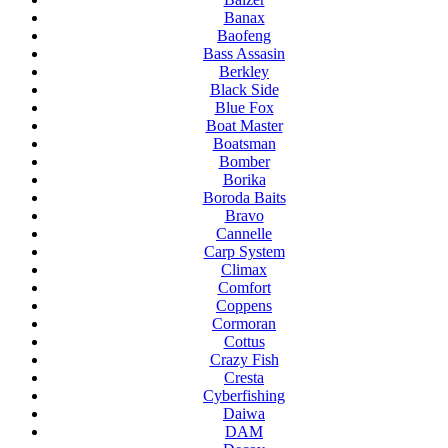
Banax
Baofeng
Bass Assasin
Berkley
Black Side
Blue Fox
Boat Master
Boatsman
Bomber
Borika
Boroda Baits
Bravo
Cannelle
Carp System
Climax
Comfort
Coppens
Cormoran
Cottus
Crazy Fish
Cresta
Cyberfishing
Daiwa
DAM