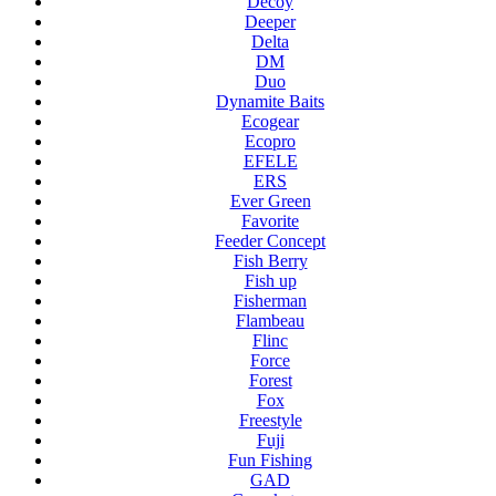
Decoy
Deeper
Delta
DM
Duo
Dynamite Baits
Ecogear
Ecopro
EFELE
ERS
Ever Green
Favorite
Feeder Concept
Fish Berry
Fish up
Fisherman
Flambeau
Flinc
Force
Forest
Fox
Freestyle
Fuji
Fun Fishing
GAD