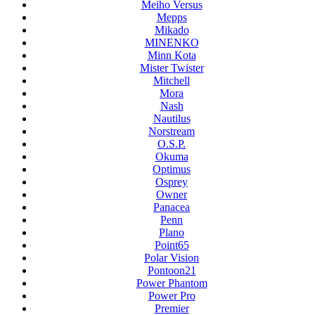
Meiho Versus
Mepps
Mikado
MINENKO
Minn Kota
Mister Twister
Mitchell
Mora
Nash
Nautilus
Norstream
O.S.P.
Okuma
Optimus
Osprey
Owner
Panacea
Penn
Plano
Point65
Polar Vision
Pontoon21
Power Phantom
Power Pro
Premier