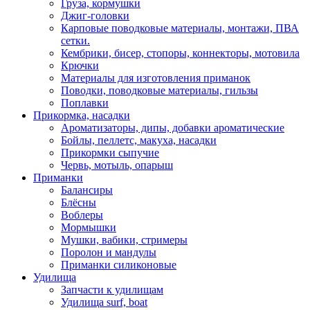
Груза, кормушки
Джиг-головки
Карповые поводковые материалы, монтажи, ПВА
сетки.
Кембрики, бисер, стопоры, коннекторы, мотовила
Крючки
Материалы для изготовления приманок
Поводки, поводковые материалы, гильзы
Поплавки
Прикормка, насадки
Ароматизаторы, дипы, добавки ароматические
Бойлы, пеллетс, макуха, насадки
Прикормки сыпучие
Червь, мотыль, опарыш
Приманки
Балансиры
Блёсны
Воблеры
Мормышки
Мушки, вабики, стримеры
Поролон и мандулы
Приманки силиконовые
Удилища
Запчасти к удилищам
Удилища surf, boat