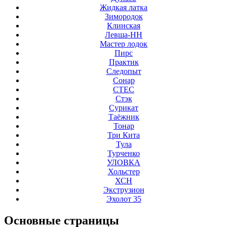
Жидкая латка
Зимородок
Клинская
Левша-НН
Мастер лодок
Пирс
Практик
Следопыт
Сонар
СТЕС
Стэк
Сурикат
Таёжник
Тонар
Три Кита
Тула
Турченко
УЛОВКА
Хольстер
ХСН
Экструзион
Эхолот 35
Основные
страницы