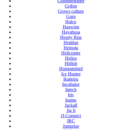
Graphiteleader
Grifon
Grows culture
Guru
Halco
Haswing
Hayabusa
Hearty Rise
Heddon
Heinola
Helicopter
Helios
Hitfish
Humminbird
Ice Hunter
Ikatteiru
Incubator
Intech
Iris
Isamu
Jackall
Jig It
JJ-Connect
JRC
Jumprize