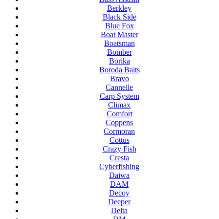
Berkley
Black Side
Blue Fox
Boat Master
Boatsman
Bomber
Borika
Boroda Baits
Bravo
Cannelle
Carp System
Climax
Comfort
Coppens
Cormoran
Cottus
Crazy Fish
Cresta
Cyberfishing
Daiwa
DAM
Decoy
Deeper
Delta