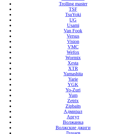
Trolling master
TSF
TsuYoki
UG
Usami
Van Fook
Versus
Vision
VMC
Wefox
Wormix
Xesta
XTR
Yamashita
Yarie
YGK
Yo-Zuri
Yum
Zetrix
Zipbaits
Адмирал
Аргут
Волжанка
Волжские джиги
Дунаев