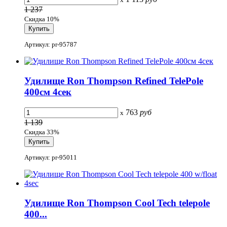
1 237
Скидка 10%
Артикул: pr-95787
Удилище Ron Thompson Refined TelePole
400см 4сек
763
руб
x
1 139
Скидка 33%
Артикул: pr-95011
Удилище Ron Thompson Cool Tech telepole
400...