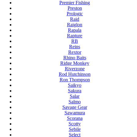
Premier Fishing
Preston
Prologic
Raid
Raiglon
Rapala
Rapture
RB
Reins
Rextor
Rhino Baits
Ridge Monkey
Riverzone
Rod Hutchinson
Ron Thompson
Saikyo
Sakura
Salar
Salmo
Savage Gear
Sawamura
Scorana
Scotty
Sebile
Select