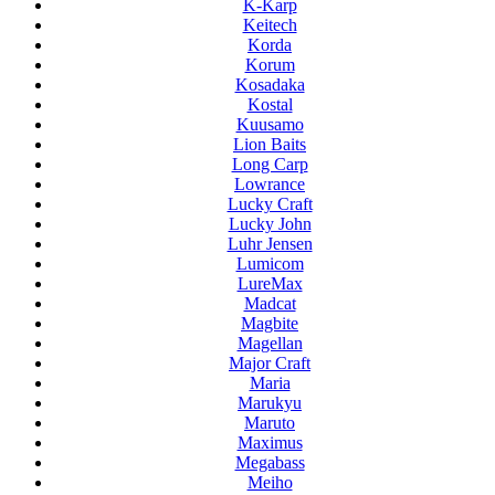
K-Karp
Keitech
Korda
Korum
Kosadaka
Kostal
Kuusamo
Lion Baits
Long Carp
Lowrance
Lucky Craft
Lucky John
Luhr Jensen
Lumicom
LureMax
Madcat
Magbite
Magellan
Major Craft
Maria
Marukyu
Maruto
Maximus
Megabass
Meiho