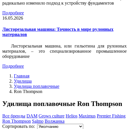
радикально изменило подход к устройству фундаментов
Подробнее
16.05.2026
Листорезальная машина: Точность в мире рулонных
материалов
Листорезальная машина, или гильотина для рулонных
материалов, – это специализированное промышленное
оборудование
Подробнее
Главная
Удилища
Удилища поплавочные
Ron Thompson
Удилища поплавочные Ron Thompson
Все бренды
DAM
Grows culture
Helios
Maximus
Premier Fishing
Ron Thompson
Salmo
Волжанка
Сортировать по: