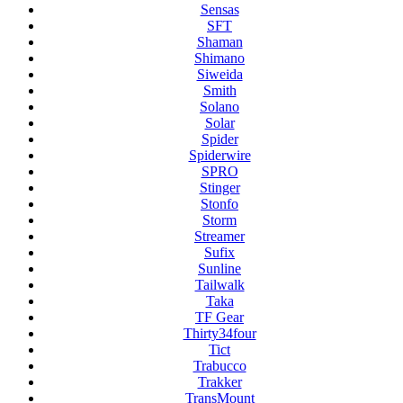
Sensas
SFT
Shaman
Shimano
Siweida
Smith
Solano
Solar
Spider
Spiderwire
SPRO
Stinger
Stonfo
Storm
Streamer
Sufix
Sunline
Tailwalk
Taka
TF Gear
Thirty34four
Tict
Trabucco
Trakker
TransMount