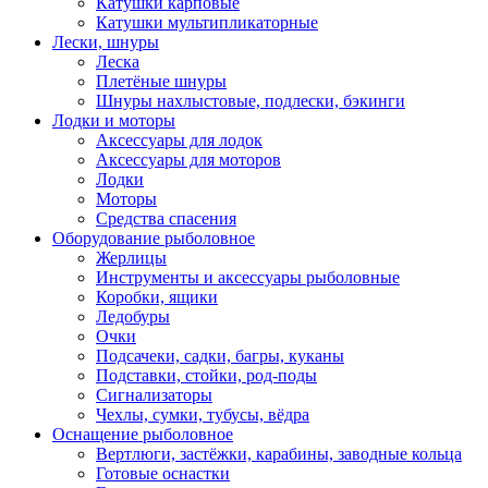
Катушки карповые
Катушки мультипликаторные
Лески, шнуры
Леска
Плетёные шнуры
Шнуры нахлыстовые, подлески, бэкинги
Лодки и моторы
Аксессуары для лодок
Аксессуары для моторов
Лодки
Моторы
Средства спасения
Оборудование рыболовное
Жерлицы
Инструменты и аксессуары рыболовные
Коробки, ящики
Ледобуры
Очки
Подсачеки, садки, багры, куканы
Подставки, стойки, род-поды
Сигнализаторы
Чехлы, сумки, тубусы, вёдра
Оснащение рыболовное
Вертлюги, застёжки, карабины, заводные кольца
Готовые оснастки