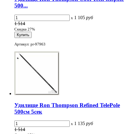
500...
1 105
руб
x
1 514
Скидка 27%
Артикул: pr-97963
Удилище Ron Thompson Refined TelePole
500см 5сек
1 135
руб
x
1 514