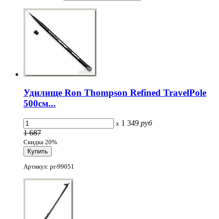
Удилище Ron Thompson Refined TravelPole
500см...
1 349
руб
x
1 687
Скидка 20%
Артикул: pr-99051