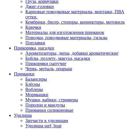
Груза, кормушки
Джиг-головки
Карповые поводковые материалы, монтажи, ПВА
сетки.
Кембрики, бисер, стопоры, коннекторы, мотовила
Крючки
Материалы для изготовления приманок
Поводки, поводковые материалы, гильзы
Поплавки
Прикормка, насадки
Ароматизаторы, дипы, добавки ароматические
Бойлы, пеллетс, макуха, насадки
Прикормки сыпучие
Червь, мотыль, опарыш
Приманки
Балансиры
Блёсны
Воблеры
Мормышки
Мушки, вабики, стримеры
Поролон и мандулы
Приманки силиконовые
Удилища
Запчасти к удилищам
Удилища surf, boat