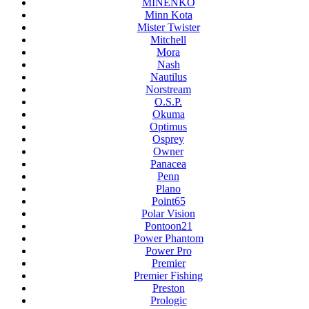
MINENKO
Minn Kota
Mister Twister
Mitchell
Mora
Nash
Nautilus
Norstream
O.S.P.
Okuma
Optimus
Osprey
Owner
Panacea
Penn
Plano
Point65
Polar Vision
Pontoon21
Power Phantom
Power Pro
Premier
Premier Fishing
Preston
Prologic