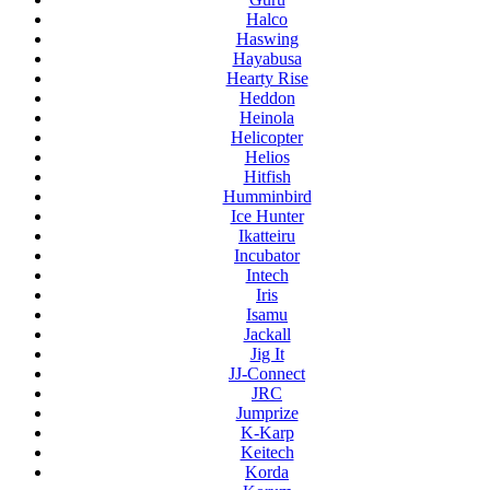
Halco
Haswing
Hayabusa
Hearty Rise
Heddon
Heinola
Helicopter
Helios
Hitfish
Humminbird
Ice Hunter
Ikatteiru
Incubator
Intech
Iris
Isamu
Jackall
Jig It
JJ-Connect
JRC
Jumprize
K-Karp
Keitech
Korda