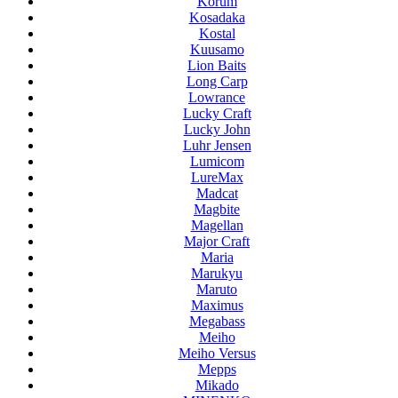
Korum
Kosadaka
Kostal
Kuusamo
Lion Baits
Long Carp
Lowrance
Lucky Craft
Lucky John
Luhr Jensen
Lumicom
LureMax
Madcat
Magbite
Magellan
Major Craft
Maria
Marukyu
Maruto
Maximus
Megabass
Meiho
Meiho Versus
Mepps
Mikado