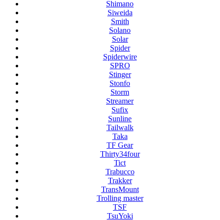
Shimano
Siweida
Smith
Solano
Solar
Spider
Spiderwire
SPRO
Stinger
Stonfo
Storm
Streamer
Sufix
Sunline
Tailwalk
Taka
TF Gear
Thirty34four
Tict
Trabucco
Trakker
TransMount
Trolling master
TSF
TsuYoki