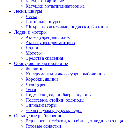
Катушки карповые
Катушки мультипликаторные
Лески, шнуры
Леска
Плетёные шнуры
Шнуры нахлыстовые, подлески, бэкинги
Лодки и моторы
Аксессуары для лодок
Аксессуары для моторов
Лодки
Моторы
Средства спасения
Оборудование рыболовное
Жерлицы
Инструменты и аксессуары рыболовные
Коробки, ящики
Ледобуры
Очки
Подсачеки, садки, багры, куканы
Подставки, стойки, род-поды
Сигнализаторы
Чехлы, сумки, тубусы, вёдра
Оснащение рыболовное
Вертлюги, застёжки, карабины, заводные кольца
Готовые оснастки