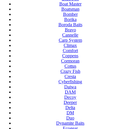
Boat Master
Boatsman
Bomber
Borika
Boroda Baits
Bravo
Cannelle
Carp System
Climax
Comfort
Coppens
Cormoran
Cottus
Crazy Fish
Cresta
Cyberfishing
Daiwa
DAM
Decoy
Deeper
Delta
DM
Duo
Dynamite Baits
Ecogear