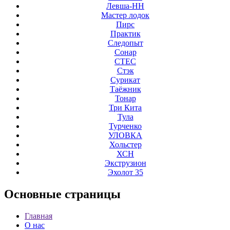
Левша-НН
Мастер лодок
Пирс
Практик
Следопыт
Сонар
СТЕС
Стэк
Сурикат
Таёжник
Тонар
Три Кита
Тула
Турченко
УЛОВКА
Хольстер
ХСН
Экструзион
Эхолот 35
Основные
страницы
Главная
О нас