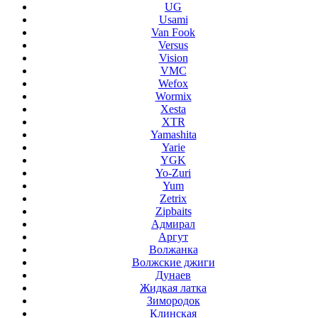
UG
Usami
Van Fook
Versus
Vision
VMC
Wefox
Wormix
Xesta
XTR
Yamashita
Yarie
YGK
Yo-Zuri
Yum
Zetrix
Zipbaits
Адмирал
Аргут
Волжанка
Волжские джиги
Дунаев
Жидкая латка
Зимородок
Клинская