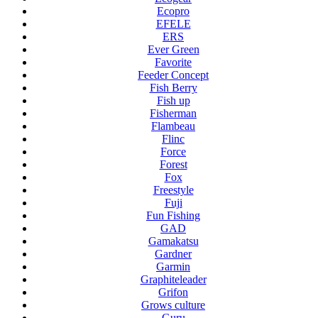
Ecopro
EFELE
ERS
Ever Green
Favorite
Feeder Concept
Fish Berry
Fish up
Fisherman
Flambeau
Flinc
Force
Forest
Fox
Freestyle
Fuji
Fun Fishing
GAD
Gamakatsu
Gardner
Garmin
Graphiteleader
Grifon
Grows culture
Guru