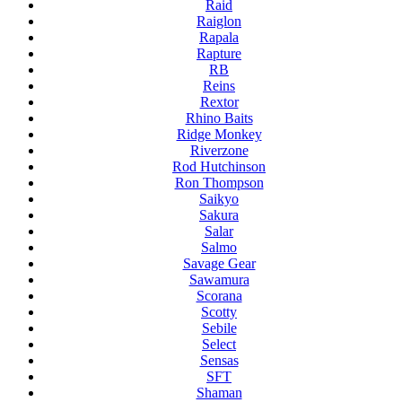
Raid
Raiglon
Rapala
Rapture
RB
Reins
Rextor
Rhino Baits
Ridge Monkey
Riverzone
Rod Hutchinson
Ron Thompson
Saikyo
Sakura
Salar
Salmo
Savage Gear
Sawamura
Scorana
Scotty
Sebile
Select
Sensas
SFT
Shaman