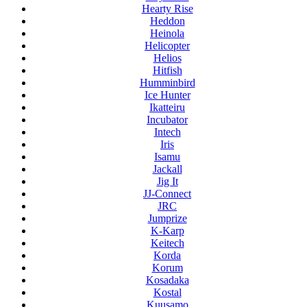
Hearty Rise
Heddon
Heinola
Helicopter
Helios
Hitfish
Humminbird
Ice Hunter
Ikatteiru
Incubator
Intech
Iris
Isamu
Jackall
Jig It
JJ-Connect
JRC
Jumprize
K-Karp
Keitech
Korda
Korum
Kosadaka
Kostal
Kuusamo