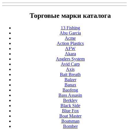
Торговые марки каталога
13 Fishing
Abu Garcia
Acme
Action Plastics
AFW
Akara
Anglers System
Avid Carp
Axis
Bait Breath
Balzer
Banax
Baofeng
Bass Assasin
Berkley
Black Side
Blue Fox
Boat Master
Boatsman
Bomber