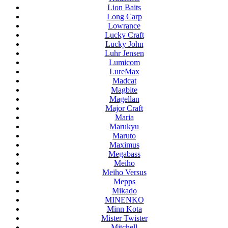
Lion Baits
Long Carp
Lowrance
Lucky Craft
Lucky John
Luhr Jensen
Lumicom
LureMax
Madcat
Magbite
Magellan
Major Craft
Maria
Marukyu
Maruto
Maximus
Megabass
Meiho
Meiho Versus
Mepps
Mikado
MINENKO
Minn Kota
Mister Twister
Mitchell