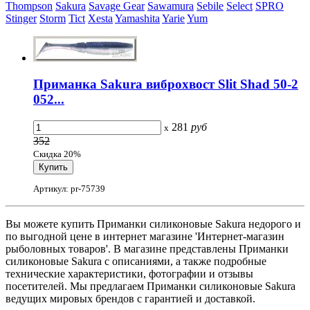
Thompson
Sakura
Savage Gear
Sawamura
Sebile
Select
SPRO
Stinger
Storm
Tict
Xesta
Yamashita
Yarie
Yum
Приманка Sakura виброхвост Slit Shad 50-2
052...
281
руб
x
352
Скидка 20%
Артикул: pr-75739
Вы можете купить Приманки силиконовые Sakura недорого и
по выгодной цене в интернет магазине 'Интернет-магазин
рыболовных товаров'. В магазине представлены Приманки
силиконовые Sakura с описаниями, а также подробные
технические характеристики, фотографии и отзывы
посетителей. Мы предлагаем Приманки силиконовые Sakura
ведущих мировых брендов с гарантией и доставкой.