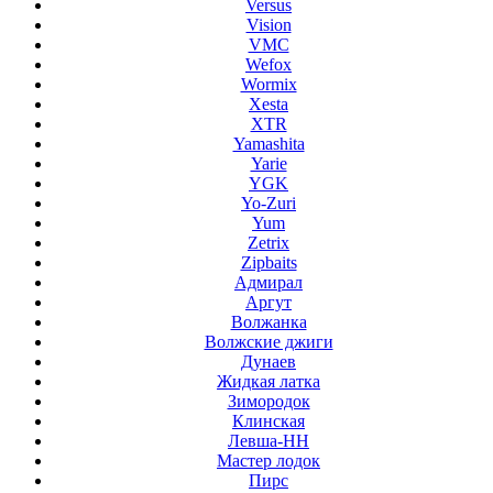
Versus
Vision
VMC
Wefox
Wormix
Xesta
XTR
Yamashita
Yarie
YGK
Yo-Zuri
Yum
Zetrix
Zipbaits
Адмирал
Аргут
Волжанка
Волжские джиги
Дунаев
Жидкая латка
Зимородок
Клинская
Левша-НН
Мастер лодок
Пирс