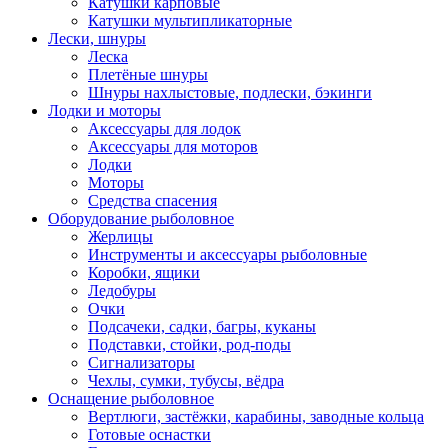
Катушки карповые
Катушки мультипликаторные
Лески, шнуры
Леска
Плетёные шнуры
Шнуры нахлыстовые, подлески, бэкинги
Лодки и моторы
Аксессуары для лодок
Аксессуары для моторов
Лодки
Моторы
Средства спасения
Оборудование рыболовное
Жерлицы
Инструменты и аксессуары рыболовные
Коробки, ящики
Ледобуры
Очки
Подсачеки, садки, багры, куканы
Подставки, стойки, род-поды
Сигнализаторы
Чехлы, сумки, тубусы, вёдра
Оснащение рыболовное
Вертлюги, застёжки, карабины, заводные кольца
Готовые оснастки