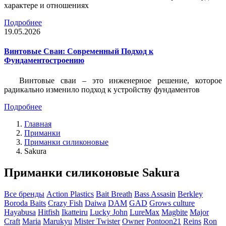
характере и отношениях
Подробнее
19.05.2026
Винтовые Сваи: Современный Подход к
Фундаментостроению
Винтовые сваи – это инженерное решение, которое
радикально изменило подход к устройству фундаментов
Подробнее
Главная
Приманки
Приманки силиконовые
Sakura
Приманки силиконовые Sakura
Все бренды
Action Plastics
Bait Breath
Bass Assasin
Berkley
Boroda Baits
Crazy Fish
Daiwa
DAM
GAD
Grows culture
Hayabusa
Hitfish
Ikatteiru
Lucky John
LureMax
Magbite
Major
Craft
Maria
Marukyu
Mister Twister
Owner
Pontoon21
Reins
Ron