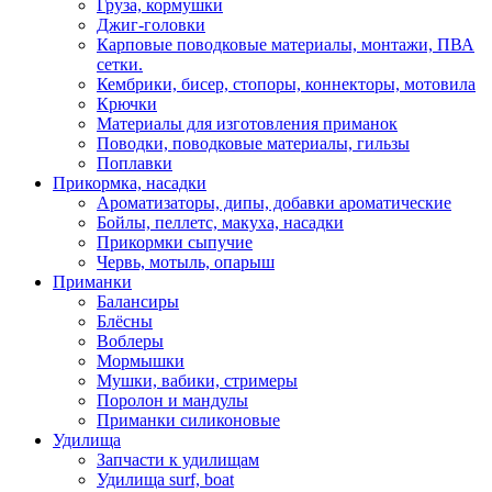
Груза, кормушки
Джиг-головки
Карповые поводковые материалы, монтажи, ПВА
сетки.
Кембрики, бисер, стопоры, коннекторы, мотовила
Крючки
Материалы для изготовления приманок
Поводки, поводковые материалы, гильзы
Поплавки
Прикормка, насадки
Ароматизаторы, дипы, добавки ароматические
Бойлы, пеллетс, макуха, насадки
Прикормки сыпучие
Червь, мотыль, опарыш
Приманки
Балансиры
Блёсны
Воблеры
Мормышки
Мушки, вабики, стримеры
Поролон и мандулы
Приманки силиконовые
Удилища
Запчасти к удилищам
Удилища surf, boat