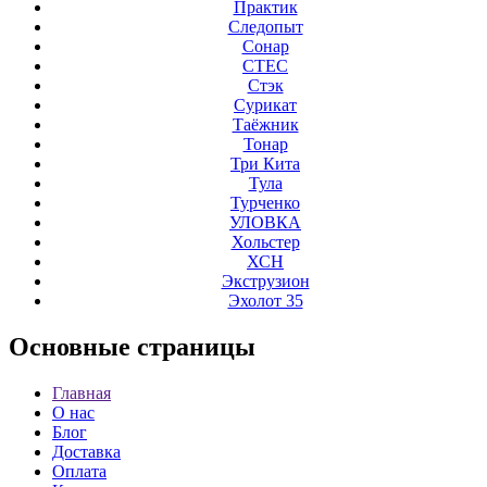
Практик
Следопыт
Сонар
СТЕС
Стэк
Сурикат
Таёжник
Тонар
Три Кита
Тула
Турченко
УЛОВКА
Хольстер
ХСН
Экструзион
Эхолот 35
Основные
страницы
Главная
О нас
Блог
Доставка
Оплата