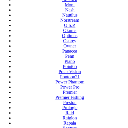
Mora
Nash
Nautilus
Norstream
O.S.P.
Okuma
Optimus
Osprey
Owner
Panacea
Penn
Plano
Point65
Polar Vision
Pontoon21
Power Phantom
Power Pro
Premier
Premier Fishing
Preston
Prologic
Raid
Raiglon
Rapala