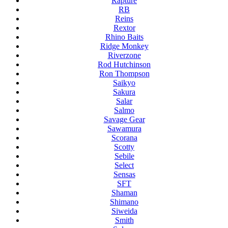
Rapture
RB
Reins
Rextor
Rhino Baits
Ridge Monkey
Riverzone
Rod Hutchinson
Ron Thompson
Saikyo
Sakura
Salar
Salmo
Savage Gear
Sawamura
Scorana
Scotty
Sebile
Select
Sensas
SFT
Shaman
Shimano
Siweida
Smith