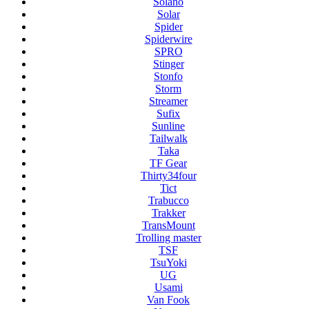
Solano
Solar
Spider
Spiderwire
SPRO
Stinger
Stonfo
Storm
Streamer
Sufix
Sunline
Tailwalk
Taka
TF Gear
Thirty34four
Tict
Trabucco
Trakker
TransMount
Trolling master
TSF
TsuYoki
UG
Usami
Van Fook