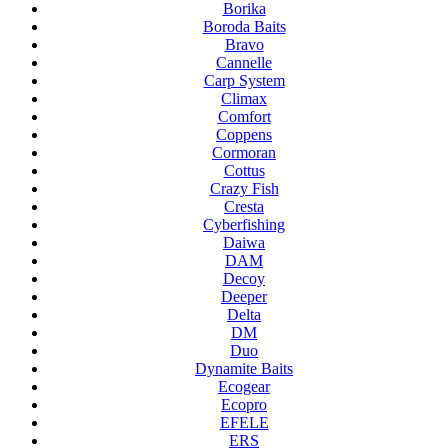
Borika
Boroda Baits
Bravo
Cannelle
Carp System
Climax
Comfort
Coppens
Cormoran
Cottus
Crazy Fish
Cresta
Cyberfishing
Daiwa
DAM
Decoy
Deeper
Delta
DM
Duo
Dynamite Baits
Ecogear
Ecopro
EFELE
ERS