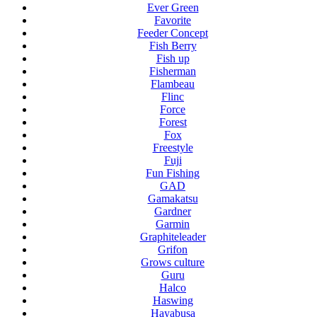
Ever Green
Favorite
Feeder Concept
Fish Berry
Fish up
Fisherman
Flambeau
Flinc
Force
Forest
Fox
Freestyle
Fuji
Fun Fishing
GAD
Gamakatsu
Gardner
Garmin
Graphiteleader
Grifon
Grows culture
Guru
Halco
Haswing
Hayabusa