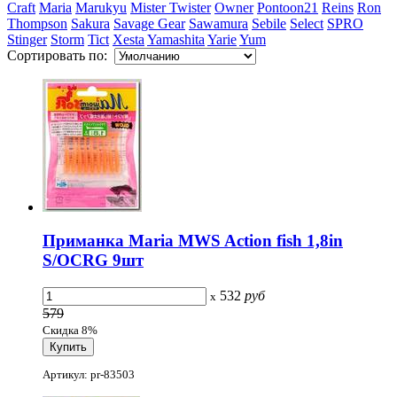
Craft
Maria
Marukyu
Mister Twister
Owner
Pontoon21
Reins
Ron
Thompson
Sakura
Savage Gear
Sawamura
Sebile
Select
SPRO
Stinger
Storm
Tict
Xesta
Yamashita
Yarie
Yum
Сортировать по:
Приманка Maria MWS Action fish 1,8in
S/OCRG 9шт
532
руб
x
579
Скидка 8%
Артикул: pr-83503