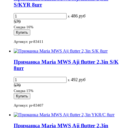
S/KYR 8шт
486
руб
x
579
Скидка 16%
Артикул: pr-83411
Приманка Maria MWS Aji flutter 2,3in S/K
8шт
492
руб
x
579
Скидка 15%
Артикул: pr-83407
Приманка Maria MWS Aji flutter 2,3in