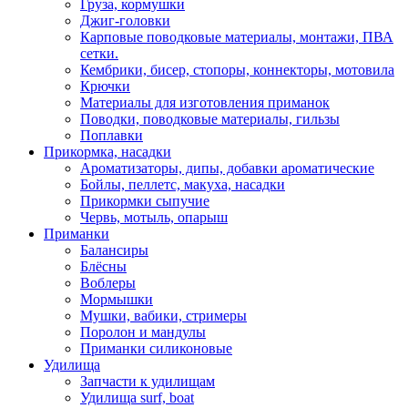
Груза, кормушки
Джиг-головки
Карповые поводковые материалы, монтажи, ПВА
сетки.
Кембрики, бисер, стопоры, коннекторы, мотовила
Крючки
Материалы для изготовления приманок
Поводки, поводковые материалы, гильзы
Поплавки
Прикормка, насадки
Ароматизаторы, дипы, добавки ароматические
Бойлы, пеллетс, макуха, насадки
Прикормки сыпучие
Червь, мотыль, опарыш
Приманки
Балансиры
Блёсны
Воблеры
Мормышки
Мушки, вабики, стримеры
Поролон и мандулы
Приманки силиконовые
Удилища
Запчасти к удилищам
Удилища surf, boat