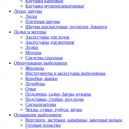
Катушки карповые
Катушки мультипликаторные
Лески, шнуры
Леска
Плетёные шнуры
Шнуры нахлыстовые, подлески, бэкинги
Лодки и моторы
Аксессуары для лодок
Аксессуары для моторов
Лодки
Моторы
Средства спасения
Оборудование рыболовное
Жерлицы
Инструменты и аксессуары рыболовные
Коробки, ящики
Ледобуры
Очки
Подсачеки, садки, багры, куканы
Подставки, стойки, род-поды
Сигнализаторы
Чехлы, сумки, тубусы, вёдра
Оснащение рыболовное
Вертлюги, застёжки, карабины, заводные кольца
Готовые оснастки