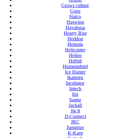
Grows culture
Guru
Halco
Haswing
Hayabusa
Hearty Rise
Heddon
Heinola
Helicopter
Helios
Hitfish
Humminbird
Ice Hunter
Ikatteiru
Incubator
Intech
Iris
Isamu
Jackall
Jig It
JJ-Connect
JRC
Jumprize
K-Karp