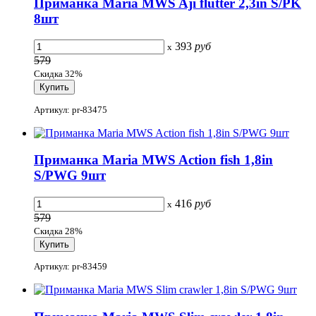
Приманка Maria MWS Aji flutter 2,3in S/PK
8шт
393
руб
x
579
Скидка 32%
Артикул: pr-83475
Приманка Maria MWS Action fish 1,8in
S/PWG 9шт
416
руб
x
579
Скидка 28%
Артикул: pr-83459