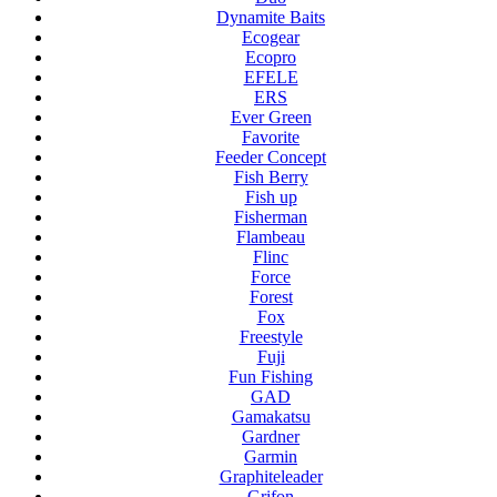
Dynamite Baits
Ecogear
Ecopro
EFELE
ERS
Ever Green
Favorite
Feeder Concept
Fish Berry
Fish up
Fisherman
Flambeau
Flinc
Force
Forest
Fox
Freestyle
Fuji
Fun Fishing
GAD
Gamakatsu
Gardner
Garmin
Graphiteleader
Grifon