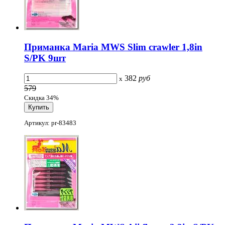
Приманка Maria MWS Slim crawler 1,8in
S/PK 9шт
382
руб
x
579
Скидка 34%
Артикул: pr-83483