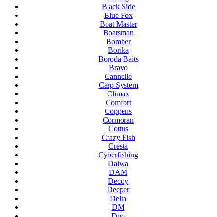
Black Side
Blue Fox
Boat Master
Boatsman
Bomber
Borika
Boroda Baits
Bravo
Cannelle
Carp System
Climax
Comfort
Coppens
Cormoran
Cottus
Crazy Fish
Cresta
Cyberfishing
Daiwa
DAM
Decoy
Deeper
Delta
DM
Duo