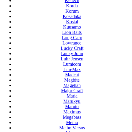
Keitech
Korda
Korum
Kosadaka
Kostal
Kuusamo
Lion Baits
Long Carp
Lowrance
Lucky Craft
Lucky John
Luhr Jensen
Lumicom
LureMax
Madcat
Magbite
Magellan
Major Craft
Maria
Marukyu
Maruto
Maximus
Megabass
Meiho
Meiho Versus