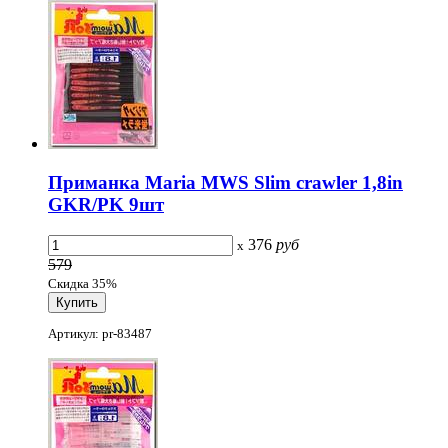
Приманка Maria MWS Slim crawler 1,8in
GKR/PK 9шт
376
руб
x
579
Скидка 35%
Артикул: pr-83487