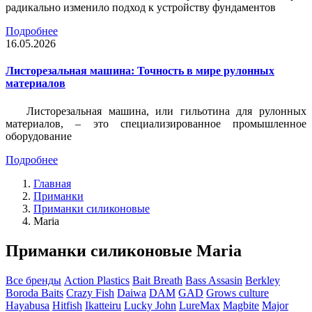
радикально изменило подход к устройству фундаментов
Подробнее
16.05.2026
Листорезальная машина: Точность в мире рулонных
материалов
Листорезальная машина, или гильотина для рулонных
материалов, – это специализированное промышленное
оборудование
Подробнее
Главная
Приманки
Приманки силиконовые
Maria
Приманки силиконовые Maria
Все бренды
Action Plastics
Bait Breath
Bass Assasin
Berkley
Boroda Baits
Crazy Fish
Daiwa
DAM
GAD
Grows culture
Hayabusa
Hitfish
Ikatteiru
Lucky John
LureMax
Magbite
Major