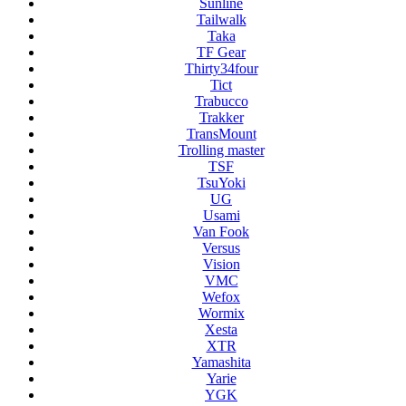
Sunline
Tailwalk
Taka
TF Gear
Thirty34four
Tict
Trabucco
Trakker
TransMount
Trolling master
TSF
TsuYoki
UG
Usami
Van Fook
Versus
Vision
VMC
Wefox
Wormix
Xesta
XTR
Yamashita
Yarie
YGK