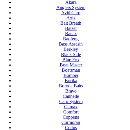
Akara
Anglers System
Avid Carp
Axis
Bait Breath
Balzer
Banax
Baofeng
Bass Assasin
Berkley
Black Side
Blue Fox
Boat Master
Boatsman
Bomber
Borika
Boroda Baits
Bravo
Cannelle
Carp System
Climax
Comfort
Coppens
Cormoran
Cottus