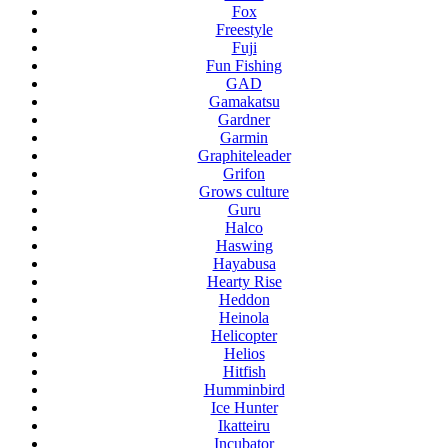
Fox
Freestyle
Fuji
Fun Fishing
GAD
Gamakatsu
Gardner
Garmin
Graphiteleader
Grifon
Grows culture
Guru
Halco
Haswing
Hayabusa
Hearty Rise
Heddon
Heinola
Helicopter
Helios
Hitfish
Humminbird
Ice Hunter
Ikatteiru
Incubator