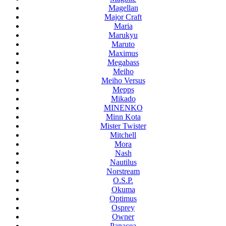
Magellan
Major Craft
Maria
Marukyu
Maruto
Maximus
Megabass
Meiho
Meiho Versus
Mepps
Mikado
MINENKO
Minn Kota
Mister Twister
Mitchell
Mora
Nash
Nautilus
Norstream
O.S.P.
Okuma
Optimus
Osprey
Owner
Panacea