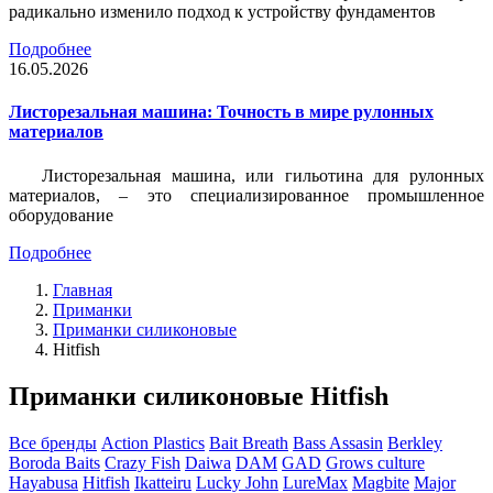
радикально изменило подход к устройству фундаментов
Подробнее
16.05.2026
Листорезальная машина: Точность в мире рулонных
материалов
Листорезальная машина, или гильотина для рулонных
материалов, – это специализированное промышленное
оборудование
Подробнее
Главная
Приманки
Приманки силиконовые
Hitfish
Приманки силиконовые Hitfish
Все бренды
Action Plastics
Bait Breath
Bass Assasin
Berkley
Boroda Baits
Crazy Fish
Daiwa
DAM
GAD
Grows culture
Hayabusa
Hitfish
Ikatteiru
Lucky John
LureMax
Magbite
Major