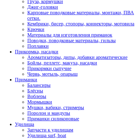
Груза, кормушки
Джиг-головки
Карповые поводковые материалы, монтажи, ПВА
сетки.
Кембрики, бисер, стопоры, коннекторы, мотовила
Крючки
Материалы для изготовления приманок
Поводки, поводковые материалы, гильзы
Поплавки
Прикормка, насадки
Ароматизаторы, дипы, добавки ароматические
Бойлы, пеллетс, макуха, насадки
Прикормки сыпучие
Червь, мотыль, опарыш
Приманки
Балансиры
Блёсны
Воблеры
Мормышки
Мушки, вабики, стримеры
Поролон и мандулы
Приманки силиконовые
Удилища
Запчасти к удилищам
Удилища surf, boat