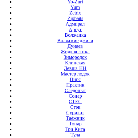
Yo-Zuri
Yum
Zetrix
Zipbaits
Адмирал
Аргут
Волжанка
Волжские джиги
Дунаев
Жидкая латка
Зимородок
Клинская
Левша-НН
Мастер лодок
Пирс
Практик
Следопыт
Сонар
СТЕС
Стэк
Сурикат
Таёжник
Тонар
Три Кита
Тула