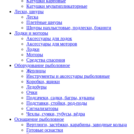
Катушки карповые
Катушки мультипликаторные
Лески, шнуры
Леска
Плетёные шнуры
Шнуры нахлыстовые, подлески, бэкинги
Лодки и моторы
Аксессуары для лодок
Аксессуары для моторов
Лодки
Моторы
Средства спасения
Оборудование рыболовное
Жерлицы
Инструменты и аксессуары рыболовные
Коробки, ящики
Ледобуры
Очки
Подсачеки, садки, багры, куканы
Подставки, стойки, род-поды
Сигнализаторы
Чехлы, сумки, тубусы, вёдра
Оснащение рыболовное
Вертлюги, застёжки, карабины, заводные кольца
Готовые оснастки