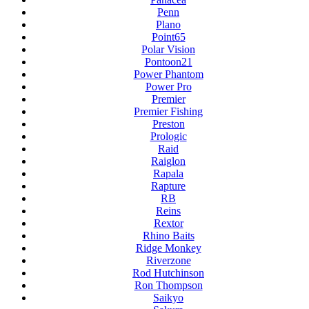
Penn
Plano
Point65
Polar Vision
Pontoon21
Power Phantom
Power Pro
Premier
Premier Fishing
Preston
Prologic
Raid
Raiglon
Rapala
Rapture
RB
Reins
Rextor
Rhino Baits
Ridge Monkey
Riverzone
Rod Hutchinson
Ron Thompson
Saikyo