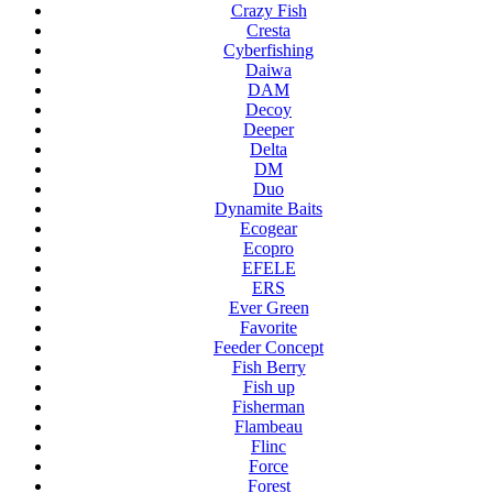
Crazy Fish
Cresta
Cyberfishing
Daiwa
DAM
Decoy
Deeper
Delta
DM
Duo
Dynamite Baits
Ecogear
Ecopro
EFELE
ERS
Ever Green
Favorite
Feeder Concept
Fish Berry
Fish up
Fisherman
Flambeau
Flinc
Force
Forest