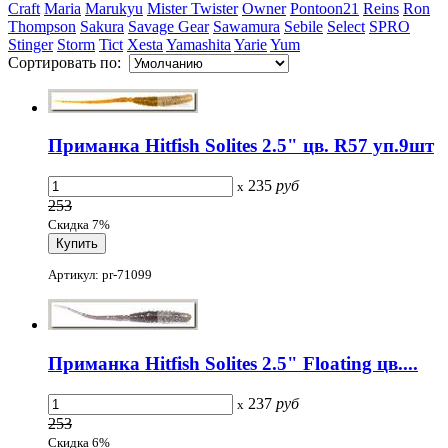
Craft
Maria
Marukyu
Mister Twister
Owner
Pontoon21
Reins
Ron
Thompson
Sakura
Savage Gear
Sawamura
Sebile
Select
SPRO
Stinger
Storm
Tict
Xesta
Yamashita
Yarie
Yum
Сортировать по:
Приманка Hitfish Solites 2.5" цв. R57 уп.9шт
235
руб
x
253
Скидка 7%
Артикул: pr-71099
Приманка Hitfish Solites 2.5" Floating цв....
237
руб
x
253
Скидка 6%