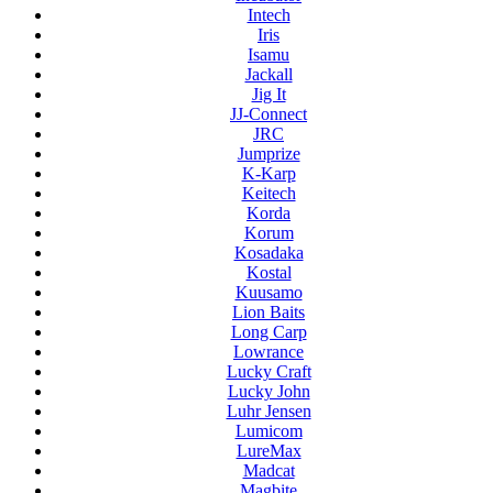
Intech
Iris
Isamu
Jackall
Jig It
JJ-Connect
JRC
Jumprize
K-Karp
Keitech
Korda
Korum
Kosadaka
Kostal
Kuusamo
Lion Baits
Long Carp
Lowrance
Lucky Craft
Lucky John
Luhr Jensen
Lumicom
LureMax
Madcat
Magbite