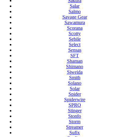
Sakura
Salar
Salmo
Savage Gear
Sawamura
Scorana
Scotty
Sebile
Select
Sensas
SFT
Shaman
Shimano
Siweida
Smith
Solano
Solar
Spider
Spiderwire
SPRO
Stinger
Stonfo
Storm
Streamer
Sufix