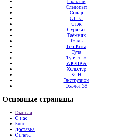
Практик
Следопыт
Сонар
СТЕС
Стэк
Сурикат
Таёжник
Тонар
Три Кита
Тула
Турченко
УЛОВКА
Хольстер
ХСН
Экструзион
Эхолот 35
Основные
страницы
Главная
О нас
Блог
Доставка
Оплата