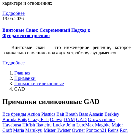
характере и отношениях
Подробнее
19.05.2026
Винтовые Сваи: Современный Подход к
Фундаментостроению
Винтовые сваи – это инженерное решение, которое
радикально изменило подход к устройству фундаментов
Подробнее
Главная
Приманки
Приманки силиконовые
GAD
Приманки силиконовые GAD
Все бренды
Action Plastics
Bait Breath
Bass Assasin
Berkley
Boroda Baits
Crazy Fish
Daiwa
DAM
GAD
Grows culture
Hayabusa
Hitfish
Ikatteiru
Lucky John
LureMax
Magbite
Major
Craft
Maria
Marukyu
Mister Twister
Owner
Pontoon21
Reins
Ron