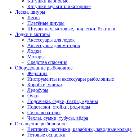
Катушки карповые
Катушки мультипликаторные
Лески, шнуры
Леска
Плетёные шнуры
Шнуры нахлыстовые, подлески, бэкинги
Лодки и моторы
Аксессуары для лодок
Аксессуары для моторов
Лодки
Моторы
Средства спасения
Оборудование рыболовное
Жерлицы
Инструменты и аксессуары рыболовные
Коробки, ящики
Ледобуры
Очки
Подсачеки, садки, багры, куканы
Подставки, стойки, род-поды
Сигнализаторы
Чехлы, сумки, тубусы, вёдра
Оснащение рыболовное
Вертлюги, застёжки, карабины, заводные кольца
Готовые оснастки