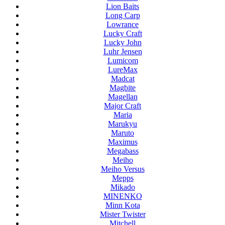
Lion Baits
Long Carp
Lowrance
Lucky Craft
Lucky John
Luhr Jensen
Lumicom
LureMax
Madcat
Magbite
Magellan
Major Craft
Maria
Marukyu
Maruto
Maximus
Megabass
Meiho
Meiho Versus
Mepps
Mikado
MINENKO
Minn Kota
Mister Twister
Mitchell