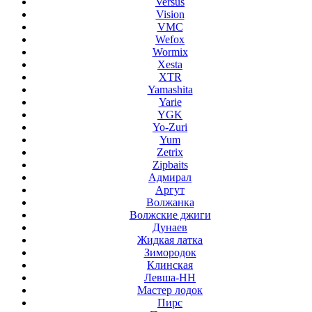
Versus
Vision
VMC
Wefox
Wormix
Xesta
XTR
Yamashita
Yarie
YGK
Yo-Zuri
Yum
Zetrix
Zipbaits
Адмирал
Аргут
Волжанка
Волжские джиги
Дунаев
Жидкая латка
Зимородок
Клинская
Левша-НН
Мастер лодок
Пирс