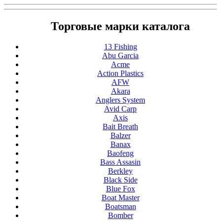
Торговые марки каталога
13 Fishing
Abu Garcia
Acme
Action Plastics
AFW
Akara
Anglers System
Avid Carp
Axis
Bait Breath
Balzer
Banax
Baofeng
Bass Assasin
Berkley
Black Side
Blue Fox
Boat Master
Boatsman
Bomber