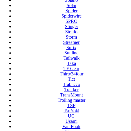
Solano
Solar
Spider
Spiderwire
SPRO
Stinger
Stonfo
Storm
Streamer
Sufix
Sunline
Tailwalk
Taka
TF Gear
Thirty34four
Tict
Trabucco
Trakker
TransMount
Trolling master
TSF
TsuYoki
UG
Usami
Van Fook