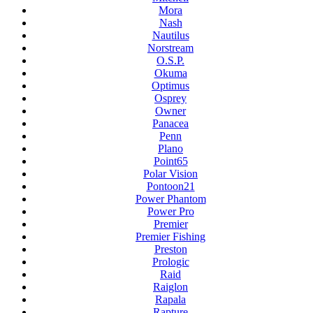
Mora
Nash
Nautilus
Norstream
O.S.P.
Okuma
Optimus
Osprey
Owner
Panacea
Penn
Plano
Point65
Polar Vision
Pontoon21
Power Phantom
Power Pro
Premier
Premier Fishing
Preston
Prologic
Raid
Raiglon
Rapala
Rapture