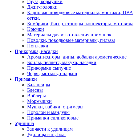
Груза, кормушки
Джиг-головки
Карповые поводковые материалы, монтажи, ПВА
сетки.
Кембрики, бисер, стопоры, коннекторы, мотовила
Крючки
Материалы для изготовления приманок
Поводки, поводковые материалы, гильзы
Поплавки
Прикормка, насадки
Ароматизаторы, дипы, добавки ароматические
Бойлы, пеллетс, макуха, насадки
Прикормки сыпучие
Червь, мотыль, опарыш
Приманки
Балансиры
Блёсны
Воблеры
Мормышки
Мушки, вабики, стримеры
Поролон и мандулы
Приманки силиконовые
Удилища
Запчасти к удилищам
Удилища surf, boat