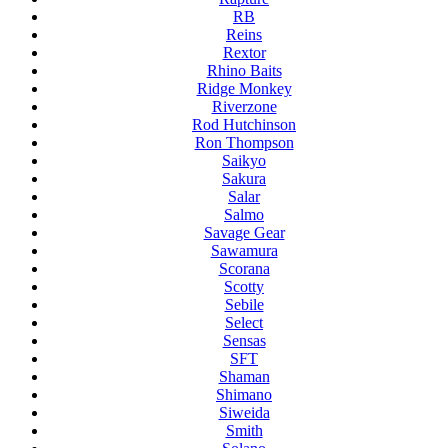
RB
Reins
Rextor
Rhino Baits
Ridge Monkey
Riverzone
Rod Hutchinson
Ron Thompson
Saikyo
Sakura
Salar
Salmo
Savage Gear
Sawamura
Scorana
Scotty
Sebile
Select
Sensas
SFT
Shaman
Shimano
Siweida
Smith