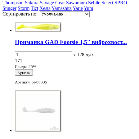
Thompson
Sakura
Savage Gear
Sawamura
Sebile
Select
SPRO
Stinger
Storm
Tict
Xesta
Yamashita
Yarie
Yum
Сортировать по:
Приманка GAD Footsie 3,5'' виброхвост...
128
руб
x
171
Скидка 25%
Артикул: pr-66335