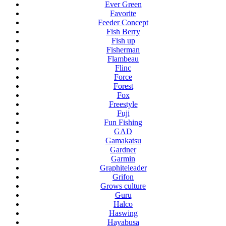
Ever Green
Favorite
Feeder Concept
Fish Berry
Fish up
Fisherman
Flambeau
Flinc
Force
Forest
Fox
Freestyle
Fuji
Fun Fishing
GAD
Gamakatsu
Gardner
Garmin
Graphiteleader
Grifon
Grows culture
Guru
Halco
Haswing
Hayabusa