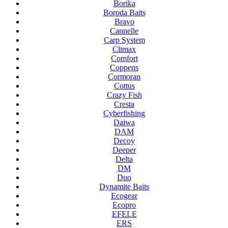
Borika
Boroda Baits
Bravo
Cannelle
Carp System
Climax
Comfort
Coppens
Cormoran
Cottus
Crazy Fish
Cresta
Cyberfishing
Daiwa
DAM
Decoy
Deeper
Delta
DM
Duo
Dynamite Baits
Ecogear
Ecopro
EFELE
ERS