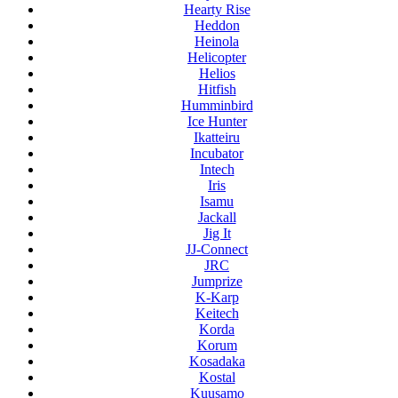
Hearty Rise
Heddon
Heinola
Helicopter
Helios
Hitfish
Humminbird
Ice Hunter
Ikatteiru
Incubator
Intech
Iris
Isamu
Jackall
Jig It
JJ-Connect
JRC
Jumprize
K-Karp
Keitech
Korda
Korum
Kosadaka
Kostal
Kuusamo